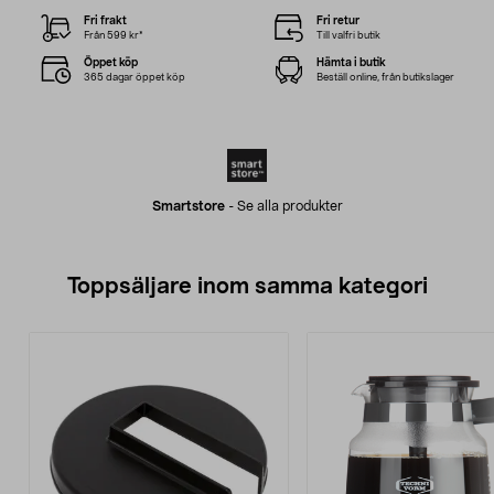
Fri frakt
Fri retur
Från 599 kr*
Till valfri butik
Öppet köp
Hämta i butik
365 dagar öppet köp
Beställ online, från butikslager
Smartstore
-
Se alla produkter
Toppsäljare inom samma kategori