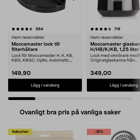
4.5 av 5 stjärnor
recensioner
4.5 av 5 stjärnor
recensione
954
719
Hem reservdelar
Hem reservdelar
Moccamaster lock till
Moccamaster glaska
filterhållare
H/HB/K/KB, 1,25 liter
Lock för Moccamaster H, K, KB,
Lock med omrörare medfö
KBG, KBGC, Optio, Automatic,
Originalglaskanna från
Automatic S, Manual ...
Moccamaster. Förläng livet
149,90
349,00
Lägg i varukorg
Lägg i varukorg
Ovanligt bra pris på vanliga saker
Kolla priset
-25%