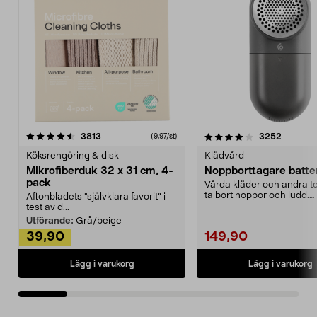
4.0av 5 stjärnor
recensioner
4.5av 5 stjärnor
recensio
3813
3252
(9,97/st)
Köksrengöring & disk
Klädvård
Mikrofiberduk 32 x 31 cm, 4-
Noppborttagare batter
pack
Vårda kläder och andra tex
ta bort noppor och ludd.
Aftonbladets "självklara favorit” i
Noppborttagaren fräs...
test av d...
Utförande:
Grå/beige
39,90
149,90
Lägg i varukorg
Lägg i varukorg