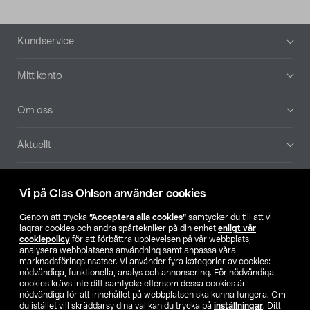
Sidfot
Kundservice
Mitt konto
Om oss
Aktuellt
Våra bolag
Vi på Clas Ohlson använder cookies
Hitta butik
Genom att trycka
”Acceptera alla cookies”
samtycker du till att vi
lagrar cookies och andra spårtekniker på din enhet
enligt vår
cookiepolicy
för att förbättra upplevelsen på vår webbplats,
SE
NO
FI
analysera webbplatsens användning samt anpassa våra
marknadsföringsinsatser. Vi använder fyra kategorier av cookies:
nödvändiga, funktionella, analys och annonsering. För nödvändiga
cookies krävs inte ditt samtycke eftersom dessa cookies är
nödvändiga för att innehållet på webbplatsen ska kunna fungera. Om
du istället vill skräddarsy dina val kan du trycka på
inställningar
. Ditt