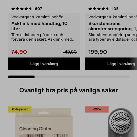
4.5 av 5 stjärnor
recensioner
4.5 av 5 stjärnor
recension
607
105
Vedkorgar & kamintillbehör
Vedkorgar & kamintillbeh
Askhink med handtag, 10
Skorstensrens
liter
skorstensrengöring, 1
Töm eldstaden på aska och
Skorstensrengöring som 
förvara den säkert. Askhink med
alla typer av eldstäder oc
bärhandtag – enkel att...
skorstenar. Skorstensr...
74,90
199,90
149,90
Lägg i varukorg
Lägg i varukorg
Ovanligt bra pris på vanliga saker
Kolla priset
-25%