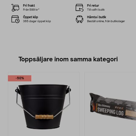
Fri frakt
Fri retur
Från 599 kr*
Till valfri butik
Öppet köp
Hämta i butik
365 dagar öppet köp
Beställ online, från butikslager
Toppsäljare inom samma kategori
-50%