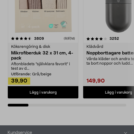
4.0av 5 stjärnor
recensioner
4.5av 5 stjärnor
recensio
3809
3252
(9,97/st)
Köksrengöring & disk
Klädvård
Mikrofiberduk 32 x 31 cm, 4-
Noppborttagare batter
pack
Vårda kläder och andra tex
ta bort noppor och ludd.
Aftonbladets "självklara favorit” i
Noppborttagaren fräs...
test av d...
Utförande:
Grå/beige
39,90
149,90
Lägg i varukorg
Lägg i varukorg
Sidfot
Kundservice