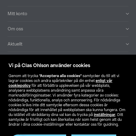
Mitt konto
Om oss
Aktuellt
Våra bolag
Vi på Clas Ohlson använder cookies
Hitta butik
Genom att trycka
”Acceptera alla cookies”
samtycker du till att vi
lagrar cookies och andra spårtekniker på din enhet
enligt vår
cookiepolicy
för att förbättra upplevelsen på vår webbplats,
SE
NO
FI
analysera webbplatsens användning samt anpassa våra
marknadsföringsinsatser. Vi använder fyra kategorier av cookies:
nödvändiga, funktionella, analys och annonsering. För nödvändiga
cookies krävs inte ditt samtycke eftersom dessa cookies är
nödvändiga för att innehållet på webbplatsen ska kunna fungera. Om
du istället vill skräddarsy dina val kan du trycka på
inställningar
. Ditt
samtycke är frivilligt och kan återkallas när som helst genom att du
ändrar i dina cookie-inställningar eller kontaktar oss för guidning.
Köpvillkor
Privacy statement
Klubbvillkor
För företag
Ändra till priser exklusive moms