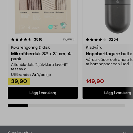
4.0av 5 stjärnor
recensioner
4.5av 5 stjärnor
recensio
3816
3254
(9,97/st)
Köksrengöring & disk
Klädvård
Mikrofiberduk 32 x 31 cm, 4-
Noppborttagare batter
pack
Vårda kläder och andra tex
ta bort noppor och ludd.
Aftonbladets "självklara favorit” i
Noppborttagaren fräs...
test av d...
Utförande:
Grå/beige
39,90
149,90
Lägg i varukorg
Lägg i varukorg
Sidfot
Kundservice