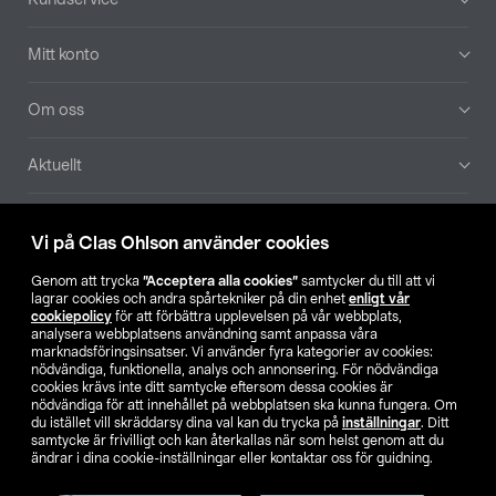
Mitt konto
Om oss
Aktuellt
Våra bolag
Vi på Clas Ohlson använder cookies
Hitta butik
Genom att trycka
”Acceptera alla cookies”
samtycker du till att vi
lagrar cookies och andra spårtekniker på din enhet
enligt vår
cookiepolicy
för att förbättra upplevelsen på vår webbplats,
SE
NO
FI
analysera webbplatsens användning samt anpassa våra
marknadsföringsinsatser. Vi använder fyra kategorier av cookies:
nödvändiga, funktionella, analys och annonsering. För nödvändiga
cookies krävs inte ditt samtycke eftersom dessa cookies är
nödvändiga för att innehållet på webbplatsen ska kunna fungera. Om
du istället vill skräddarsy dina val kan du trycka på
inställningar
. Ditt
samtycke är frivilligt och kan återkallas när som helst genom att du
ändrar i dina cookie-inställningar eller kontaktar oss för guidning.
Köpvillkor
Privacy statement
Klubbvillkor
För företag