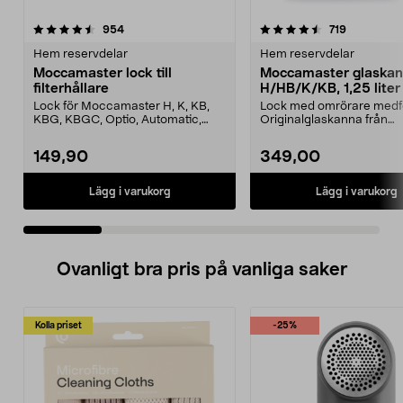
4.5 av 5 stjärnor
recensioner
4.5 av 5 stjärnor
recensione
954
719
Hem reservdelar
Hem reservdelar
Moccamaster lock till
Moccamaster glaska
filterhållare
H/HB/K/KB, 1,25 liter
Lock för Moccamaster H, K, KB,
Lock med omrörare medfö
KBG, KBGC, Optio, Automatic,
Originalglaskanna från
Automatic S, Manual ...
Moccamaster. Förläng livet
149,90
349,00
Lägg i varukorg
Lägg i varukorg
Ovanligt bra pris på vanliga saker
Kolla priset
-25%