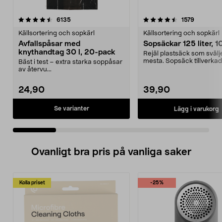
4.5 av 5 stjärnor
recensioner
4.0 av 5 stjärnor
recension
6135
1579
Källsortering och sopkärl
Källsortering och sopkärl
Avfallspåsar med
Sopsäckar 125 liter, 
knythandtag 30 l, 20-pack
Rejäl plastsäck som svälj
mesta. Sopsäck tillverkad
Bäst i test – extra starka soppåsar
återvunnen råvara. ...
av återvu...
24,90
39,90
Se varianter
Lägg i varukorg
Ovanligt bra pris på vanliga saker
Kolla priset
-25%