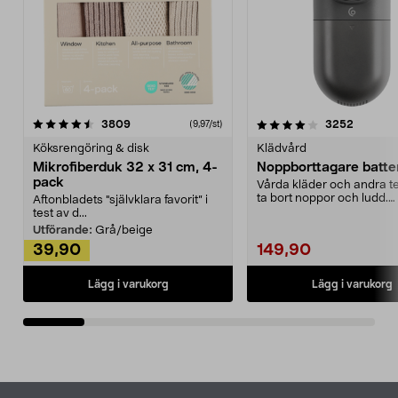
4.0av 5 stjärnor
recensioner
4.5av 5 stjärnor
recensio
3809
3252
(9,97/st)
Köksrengöring & disk
Klädvård
Mikrofiberduk 32 x 31 cm, 4-
Noppborttagare batter
pack
Vårda kläder och andra tex
ta bort noppor och ludd.
Aftonbladets "självklara favorit” i
Noppborttagaren fräs...
test av d...
Utförande:
Grå/beige
39,90
149,90
Lägg i varukorg
Lägg i varukorg
Sidfot