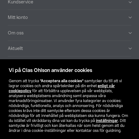
Kundservice
Mitt konto
Om oss
Aktuellt
Våra bolag
Vi på Clas Ohlson använder cookies
Hitta butik
Genom att trycka
”Acceptera alla cookies”
samtycker du till att vi
lagrar cookies och andra spårtekniker på din enhet
enligt vår
cookiepolicy
för att förbättra upplevelsen på vår webbplats,
SE
NO
FI
analysera webbplatsens användning samt anpassa våra
marknadsföringsinsatser. Vi använder fyra kategorier av cookies:
nödvändiga, funktionella, analys och annonsering. För nödvändiga
cookies krävs inte ditt samtycke eftersom dessa cookies är
nödvändiga för att innehållet på webbplatsen ska kunna fungera. Om
du istället vill skräddarsy dina val kan du trycka på
inställningar
. Ditt
samtycke är frivilligt och kan återkallas när som helst genom att du
ändrar i dina cookie-inställningar eller kontaktar oss för guidning.
Köpvillkor
Privacy statement
Klubbvillkor
För företag