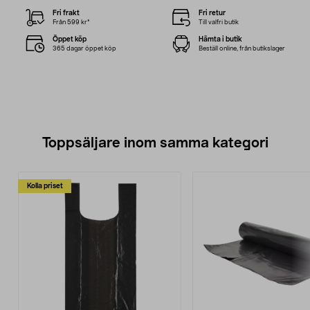
Fri frakt
Fri retur
Från 599 kr*
Till valfri butik
Öppet köp
Hämta i butik
365 dagar öppet köp
Beställ online, från butikslager
Toppsäljare inom samma kategori
Kolla priset