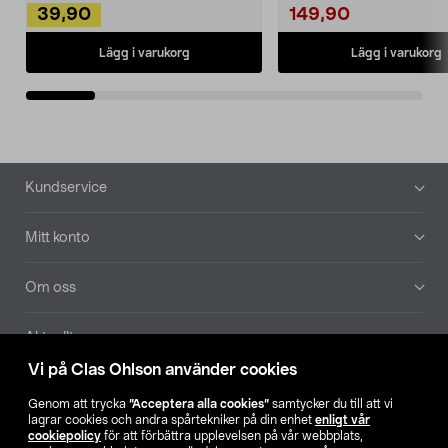
39,90
149,90
Lägg i varukorg
Lägg i varukorg
Sidfot
Kundservice
Mitt konto
Om oss
Aktuellt
Vi på Clas Ohlson använder cookies
Våra bolag
Genom att trycka
”Acceptera alla cookies”
samtycker du till att vi
lagrar cookies och andra spårtekniker på din enhet
enligt vår
Hitta butik
cookiepolicy
för att förbättra upplevelsen på vår webbplats,