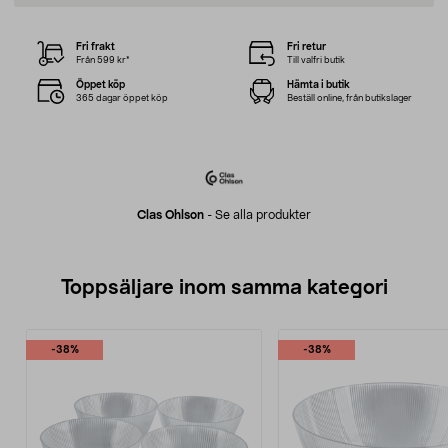
Fri frakt
Fri retur
Från 599 kr*
Till valfri butik
Öppet köp
Hämta i butik
365 dagar öppet köp
Beställ online, från butikslager
Clas Ohlson
-
Se alla produkter
Toppsäljare inom samma kategori
-38%
-38%