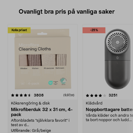
Ovanligt bra pris på vanliga saker
Kolla priset
-25%
4.0av 5 stjärnor
recensioner
4.5av 5 stjärnor
recensio
3808
3251
(9,97/st)
Köksrengöring & disk
Klädvård
Mikrofiberduk 32 x 31 cm, 4-
Noppborttagare batter
pack
Vårda kläder och andra tex
ta bort noppor och ludd.
Aftonbladets "självklara favorit” i
Noppborttagaren fräs...
test av d...
Utförande:
Grå/beige