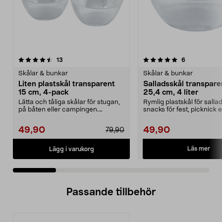
5.0 av 5 stjärnor
recensioner
4.5 av 5 stjärnor
recensioner
13
6
Skålar & bunkar
Skålar & bunkar
Liten plastskål transparent
Salladsskål transpare
15 cm, 4-pack
25,4 cm, 4 liter
Lätta och tåliga skålar för stugan,
Rymlig plastskål för sallad
på båten eller campingen.
snacks för fest, picknick e
Transparent plasts...
camping. Salla...
49,90
49,90
79,90
Läs mer
Lägg i varukorg
Passande tillbehör