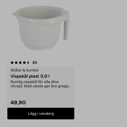
recensioner
30
Skålar & bunkar
Vispskål plast 3,0 l
Rymlig vispskål för alla dina
recept. Matt utsida ger bra grepp,
blank insida gö...
49,90
Lägg i varukorg