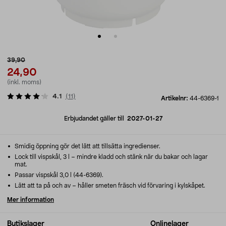
39,90
24,90
(inkl. moms)
4.1
(
11
)
Artikelnr:
44-6369-1
Erbjudandet gäller till
2027-01-27
Smidig öppning gör det lätt att tillsätta ingredienser.
Lock till vispskål, 3 l – mindre kladd och stänk när du bakar och lagar
mat.
Passar vispskål 3,0 l (44-6369).
Lätt att ta på och av – håller smeten fräsch vid förvaring i kylskåpet.
Mer information
Butikslager
Onlinelager