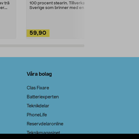
städning och 
v trä
100 procent stearin. Tillverkade i
ute. Städa med
er.
Sverige som brinner med en
vacker och sotfri ...
59,90
49,90
Lägg i varukorg
Lägg
Våra bolag
Clas Fixare
Batteriexperten
Teknikdelar
PhoneLife
Reservdelaronline
Teknikmagasinet