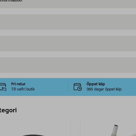
information
Fri retur
Öppet köp
Till valfri butik
365 dagar öppet köp
tegori