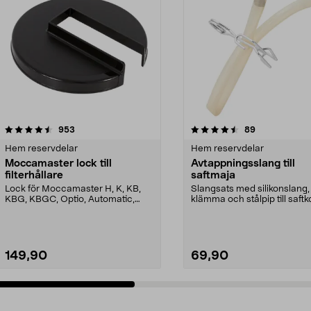
4.5 av 5 stjärnor
recensioner
3.5 av 5 stjärnor
recensioner
953
89
Hem reservdelar
Hem reservdelar
Moccamaster lock till
Avtappningsslang till
filterhållare
saftmaja
Lock för Moccamaster H, K, KB,
Slangsats med silikonslang,
KBG, KBGC, Optio, Automatic,
klämma och stålpip till saftk
Automatic S, Manual ...
149,90
69,90