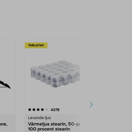
Kolla priset
Multibuy
4.5av 5 stjärnor
recensioner
4.5
4378
2
Levande ljus
Rengöringsm
nne,
Värmeljus stearin, 50-pack,
Bikarbonat
100 procent stearin
Ett allsidigt 