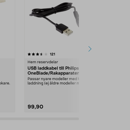
4.5 av 5 stjärnor
recensioner
4.5
121
1
Hem reservdelar
Te- & kaffetil
USB laddkabel till Philips
Kaffemått 
OneBlade/Rakapparater
plast, 12 g
Passar nyare modeller med USB-
Upptäck hem
okare.
laddning (ej äldre modeller med
perfekt kaffe
230 V nätadapter)....
denna exklusi
99,90
69,00