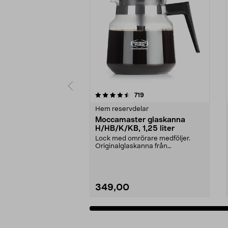
5 av 5 stjärnor
4.5 av 5 stjärnor
recensioner
719
Hem reservdelar
Moccamaster glaskanna
H/HB/K/KB, 1,25 liter
Lock med omrörare medföljer.
Originalglaskanna från
Moccamaster. Förläng livet p...
349,00