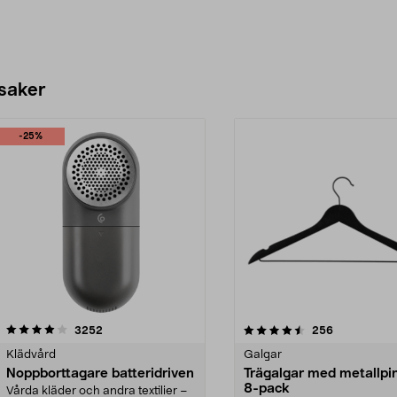
 saker
-25%
4.5av 5 stjärnor
recensioner
4.0av 5 stjärnor
recensioner
3252
256
Klädvård
Galgar
Noppborttagare batteridriven
Trägalgar med metallpi
8-pack
Vårda kläder och andra textilier –