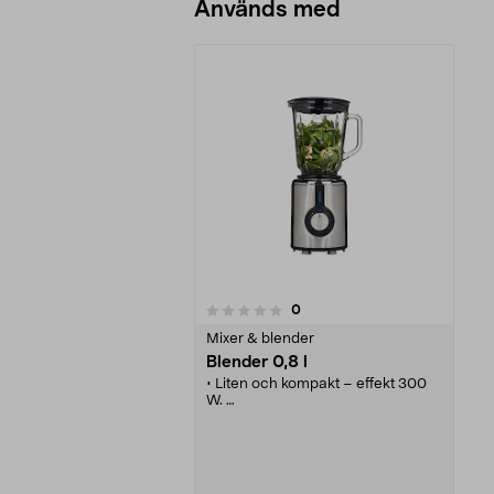
Används med
recensioner
0
0 av 5 stjärnor
Mixer & blender
Blender 0,8 l
• Liten och kompakt – effekt 300
W.
• 2 hastigheter och pulsfunktion
för bästa resultat.
• Mixa snabbt mellanmål,
milkshakes, drinkar, soppor m.m.