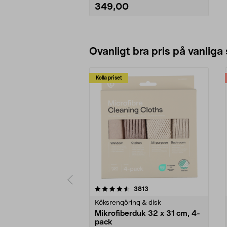
349,00
Se varianter
Ovanligt bra pris på vanliga
Kolla priset
5av 5 stjärnor
4.0av 5 stjärnor
recensioner
3813
Köksrengöring & disk
Mikrofiberduk 32 x 31 cm, 4-
pack