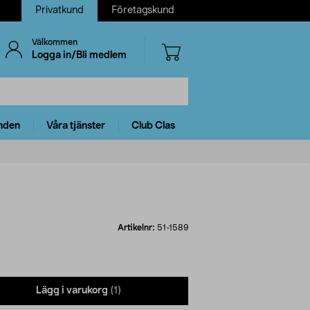
Privatkund
Företagskund
Välkommen
Logga in/Bli medlem
nden
Våra tjänster
Club Clas
Artikelnr:
51-1589
Lägg i varukorg
(1)