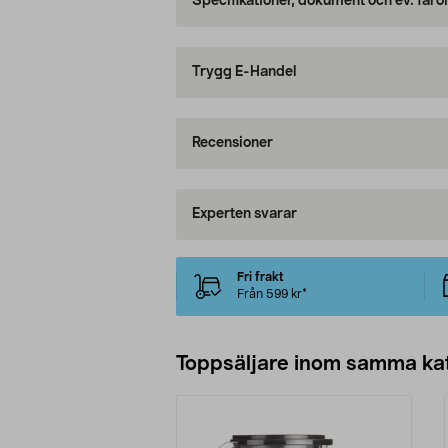
Specifikationer, dokument och ev. faro
Trygg E-Handel
Recensioner
Experten svarar
Fri frakt
Från 599 kr*
Toppsäljare inom samma ka