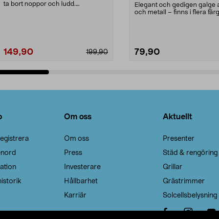
ta bort noppor och ludd.
Elegant och gedigen galge a
Noppborttagaren fräs...
och metall – finns i flera färg
Galge med sv...
149,90
79,90
199,90
Lägg i varukorg
Lägg i varukorg
o
Om oss
Aktuellt
egistrera
Om oss
Presenter
enord
Press
Städ & rengöring
ation
Investerare
Grillar
istorik
Hållbarhet
Grästrimmer
Karriär
Solcellsbelysning