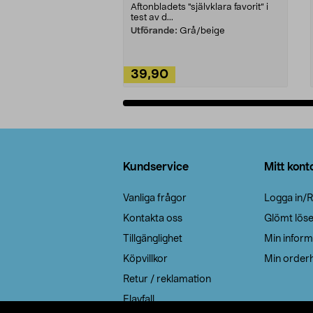
Aftonbladets "självklara favorit” i
test av d...
Utförande:
Grå/beige
39,90
Lägg i varukorg
Sidfot
Kundservice
Mitt kont
Vanliga frågor
Logga in/R
Kontakta oss
Glömt lös
Tillgänglighet
Min inform
Köpvillkor
Min orderh
Retur / reklamation
Elavfall