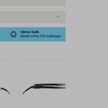
Hämta i butik
Beställ online, från butikslager
-50%