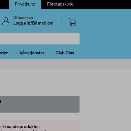
Privatkund
Företagskund
Välkommen
Logga in/Bli medlem
nden
Våra tjänster
Club Clas
t
er
liknande produkter.