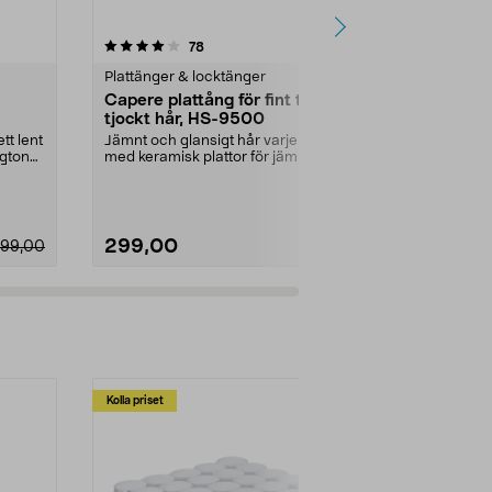
3.5 av 5 stjärnor
recensioner
5.0
78
Plattänger & locktänger
Plattänger & 
Capere plattång för fint till
Capere plat
tjockt hår, HS-9500
149
tt lent
Jämnt och glansigt hår varje dag
Jämnt och gla
ngton
med keramisk plattor för jämn
med keramisk
värmefördelning. ...
plattborste – e
299,00
199,90
99,00
Kolla priset
Multibuy