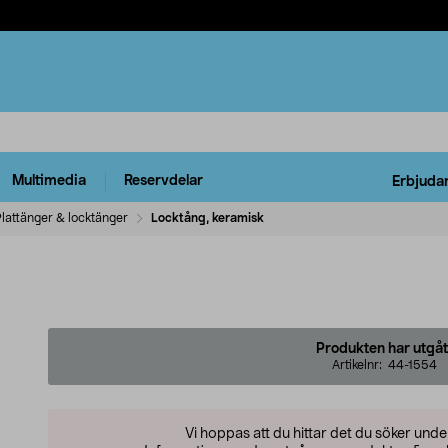
Multimedia
Reservdelar
Erbjuda
lattänger & locktänger
Locktång, keramisk
Produkten har utgåt
Artikelnr:
44-1554
Vi hoppas att du hittar det du söker und