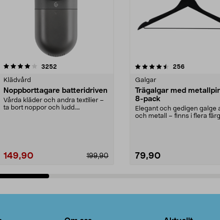
4.5av 5 stjärnor
recensioner
4.0av 5 stjärnor
recensioner
3252
256
Klädvård
Galgar
Noppborttagare batteridriven
Trägalgar med metallpi
8-pack
Vårda kläder och andra textilier –
ta bort noppor och ludd.
Elegant och gedigen galge a
Noppborttagaren fräs...
och metall – finns i flera färg
Galge med sv...
149,90
79,90
199,90
Lägg i varukorg
Lägg i varukorg