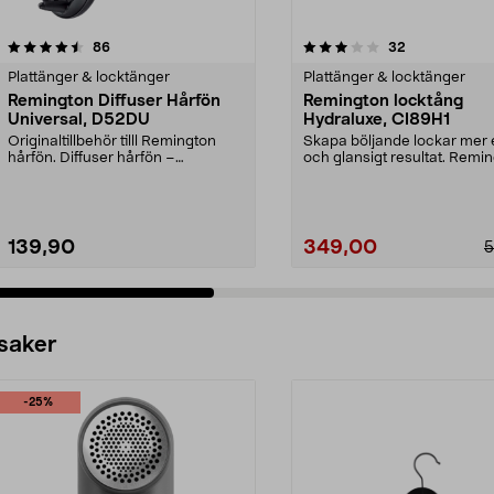
3.0 av 5 stjärnor
recensioner
4.0 av 5 stjärnor
recensioner
86
32
Plattänger & locktänger
Plattänger & locktänger
Remington Diffuser Hårfön
Remington locktång
Universal, D52DU
Hydraluxe, CI89H1
Originaltillbehör tilll Remington
Skapa böljande lockar mer e
hårfön. Diffuser hårfön –
och glansigt resultat. Remi
munstycke för vackra...
Hydraluxe, C...
139,90
349,00
5
 saker
-25%