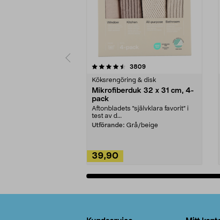
5av 5 stjärnor
4.0av 5 stjärnor
recensioner
3809
Köksrengöring & disk
Mikrofiberduk 32 x 31 cm, 4-
pack
Aftonbladets "självklara favorit” i
test av d...
Utförande:
Grå/beige
39,90
Lägg i varukorg
Sidfot