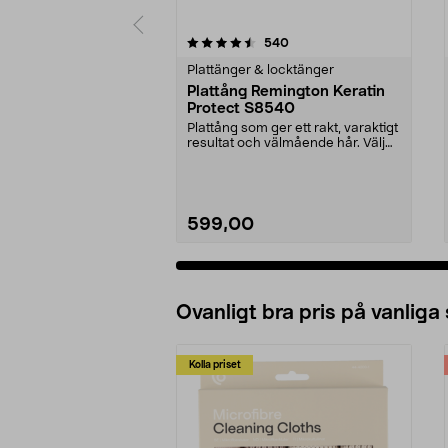
5 av 5 stjärnor
4.5 av 5 stjärnor
recensioner
540
Plattänger & locktänger
Plattång Remington Keratin
Protect S8540
Plattång som ger ett rakt, varaktigt
resultat och välmående hår. Välj
temperatur...
599,00
Ovanligt bra pris på vanliga
Kolla priset