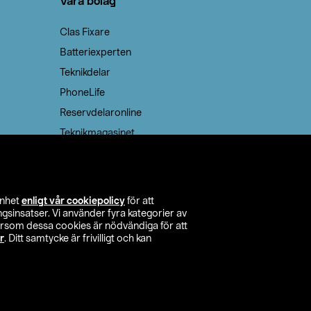
Våra bolag
Clas Fixare
Batteriexperten
Teknikdelar
PhoneLife
Reservdelaronline
Teknikmagasinet
enhet
enligt vår cookiepolicy
för att
insatser. Vi använder fyra kategorier av
tersom dessa cookies är nödvändiga för att
r
. Ditt samtycke är frivilligt och kan
itta butik