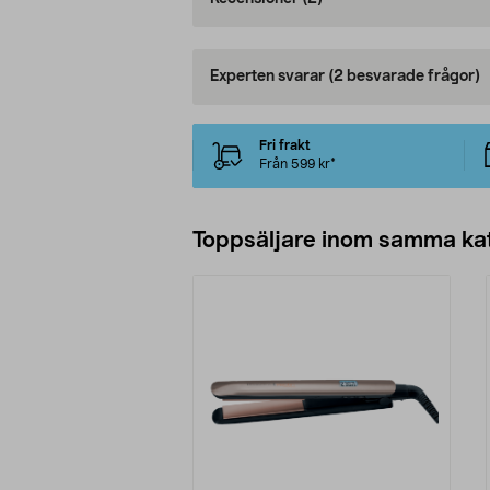
Experten svarar
(2 besvarade frågor)
Fri frakt
Från 599 kr*
Toppsäljare inom samma ka