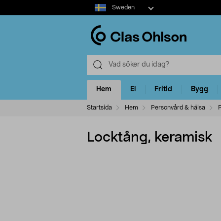
Select
Sweden
market
Hem
El
Fritid
Bygg
Startsida
Hem
Personvård & hälsa
P
Locktång, keramisk