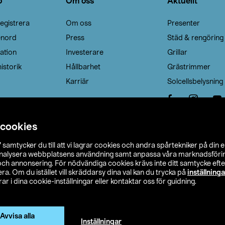
o
Om oss
Aktuellt
egistrera
Om oss
Presenter
enord
Press
Städ & rengöring
ation
Investerare
Grillar
istorik
Hållbarhet
Grästrimmer
Karriär
Solcellsbelysning
 cookies
”
samtycker du till att vi lagrar cookies och andra spårtekniker på din 
analysera webbplatsens användning samt anpassa våra marknadsförings
 och annonsering. För nödvändiga cookies krävs inte ditt samtycke ef
a. Om du istället vill skräddarsy dina val kan du trycka på
inställninga
r i dina cookie-inställningar eller kontaktar oss för guidning.
s Ohlson
Köpvillkor
Privacy statement
Klubbvillkor
H
Ändra till priser exklusive moms
Avvisa alla
Inställningar