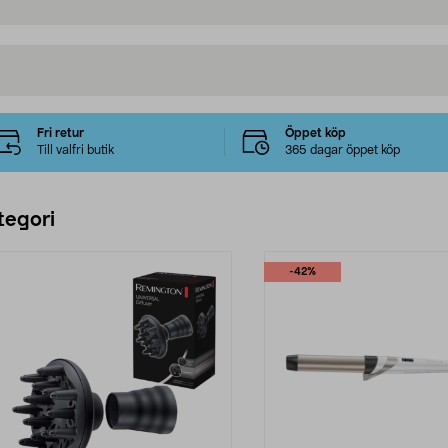
Fri retur
Öppet köp
Till valfri butik
365 dagar öppet köp
tegori
-42%