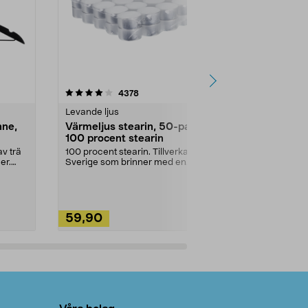
4.5av 5 stjärnor
recensioner
4.5
4378
2
Levande ljus
Rengöringsm
nne,
Värmeljus stearin, 50-pack,
Bikarbonat
100 procent stearin
Ett allsidigt 
städning och 
v trä
100 procent stearin. Tillverkade i
ute. Städa med
er.
Sverige som brinner med en
vacker och sotfri ...
59,90
49,90
Lägg i varukorg
Lägg