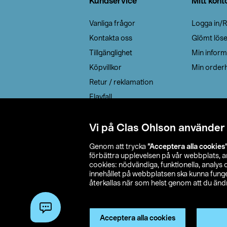
Kundservice
Mitt kont
Vanliga frågor
Logga in/R
Kontakta oss
Glömt lös
Tillgänglighet
Min inform
Köpvillkor
Min orderh
Retur / reklamation
Elavfall
Cookie policy
Leveransalternativ
Vi på Clas Ohlson använder
Genom att trycka
”Acceptera alla cookies
förbättra upplevelsen på vår webbplats, 
cookies: nödvändiga, funktionella, analys
innehållet på webbplatsen ska kunna funger
återkallas när som helst genom att du ändra
© 2026 Cla
Acceptera alla cookies