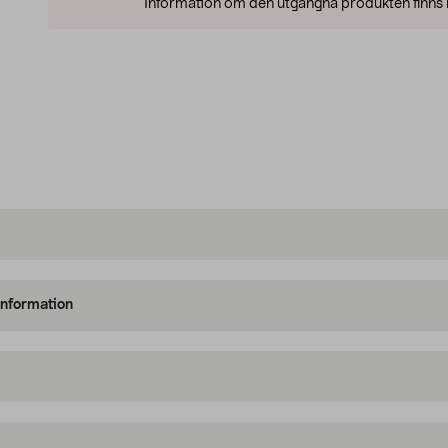
Information om den utgångna produkten finns l
information