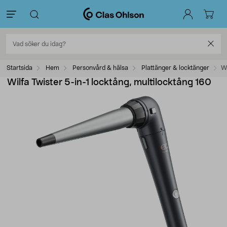
Startsida
Hem
Personvård & hälsa
Plattänger & locktänger
Wi
Wilfa Twister 5-in-1 locktång, multilocktång 160