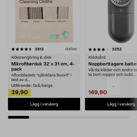
4.0av 5 stjärnor
recensioner
4.5av 5 stjärnor
recensio
3813
3252
(9,97/st)
Köksrengöring & disk
Klädvård
Mikrofiberduk 32 x 31 cm, 4-
Noppborttagare batter
pack
Vårda kläder och andra tex
ta bort noppor och ludd.
Aftonbladets "självklara favorit” i
Noppborttagaren fräs...
test av d...
Utförande:
Grå/beige
-
39,90
149,90
Lägg i varukorg
Lägg i varukorg