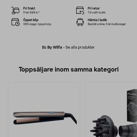
Fri frakt
Fri retur
Från 599 kr*
Till valfri butik
Öppet köp
Hämta i butik
365 dagar öppet köp
Beställ online, från butikslager
Ec By Wilfa
-
Se alla produkter
Toppsäljare inom samma kategori