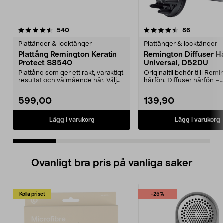
4.5 av 5 stjärnor
recensioner
3.0 av 5 stjärnor
recensione
540
86
Plattänger & locktänger
Plattänger & locktänger
Plattång Remington Keratin
Remington Diffuser H
Protect S8540
Universal, D52DU
Plattång som ger ett rakt, varaktigt
Originaltillbehör tilll Rem
resultat och välmående hår. Välj
hårfön. Diffuser hårfön –
temperatur...
munstycke för vackra...
599,00
139,90
Lägg i varukorg
Lägg i varukorg
Ovanligt bra pris på vanliga saker
Kolla priset
-25%