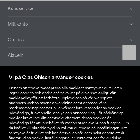
Sidfot
Kundservice
Mitt konto
Om oss
Product
+
Aktuellt
quantity
Våra bolag
Vi på Clas Ohlson använder cookies
Hitta butik
Genom att trycka
”Acceptera alla cookies”
samtycker du till att vi
lagrar cookies och andra spårtekniker på din enhet
enligt vår
cookiepolicy
för att förbättra upplevelsen på vår webbplats,
SE
NO
FI
analysera webbplatsens användning samt anpassa våra
marknadsföringsinsatser. Vi använder fyra kategorier av cookies:
nödvändiga, funktionella, analys och annonsering. För nödvändiga
cookies krävs inte ditt samtycke eftersom dessa cookies är
nödvändiga för att innehållet på webbplatsen ska kunna fungera. Om
du istället vill skräddarsy dina val kan du trycka på
inställningar
. Ditt
samtycke är frivilligt och kan återkallas när som helst genom att du
ändrar i dina cookie-inställningar eller kontaktar oss för guidning.