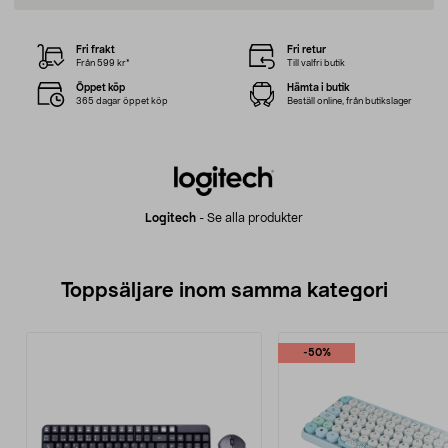
Fri frakt
Fri retur
Från 599 kr*
Till valfri butik
Öppet köp
Hämta i butik
365 dagar öppet köp
Beställ online, från butikslager
Logitech
-
Se alla produkter
Toppsäljare inom samma kategori
-50%