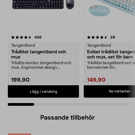
4.5 av 5 stjärnor
recensioner
4.5 av 5 stjärnor
recensione
436
26
Tangentbord
Tangentbord
Trådlöst tangentbord och
Exibel trådlöst tange
mus
och mus, set för barn
Trådlös kombo: tangentbord och
Trådlöst tangetbord och m
mus. Ergonomisk design.
barnstorlek för...
Nanomottagare. Räckvidd 1...
199,90
149,90
Se varianter
Lägg i varukorg
Passande tillbehör