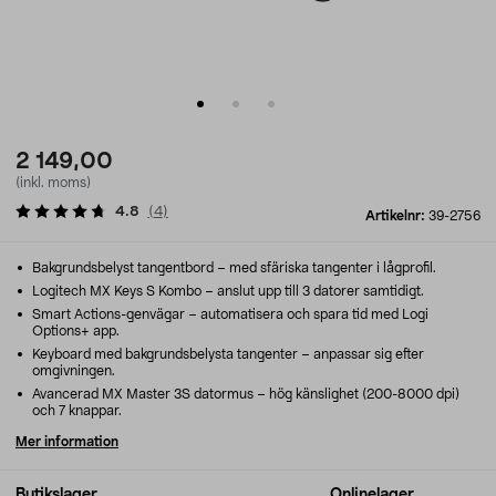
2 149,00
(inkl. moms)
4.8
(
4
)
Artikelnr:
39-2756
Bakgrundsbelyst tangentbord – med sfäriska tangenter i lågprofil.
Logitech MX Keys S Kombo – anslut upp till 3 datorer samtidigt.
Smart Actions-genvägar – automatisera och spara tid med Logi
Options+ app.
Keyboard med bakgrundsbelysta tangenter – anpassar sig efter
omgivningen.
Avancerad MX Master 3S datormus – hög känslighet (200-8000 dpi)
och 7 knappar.
Mer information
Butikslager
Onlinelager