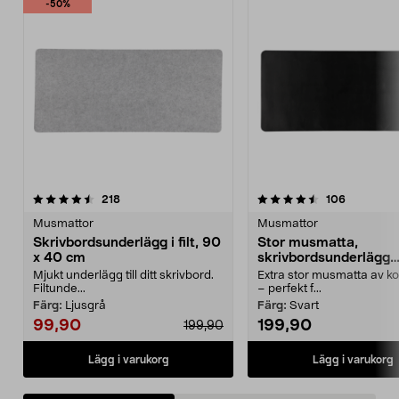
-50%
4.5av 5 stjärnor
recensioner
4.5av 5 stjärnor
recension
218
106
Musmattor
Musmattor
Skrivbordsunderlägg i filt, 90
Stor musmatta,
x 40 cm
skrivbordsunderlägg
konstläder 90 x 40 c
Mjukt underlägg till ditt skrivbord.
Extra stor musmatta av k
Filtunde...
– perfekt f...
Färg:
Ljusgrå
Färg:
Svart
99,90
199,90
199,90
Lägg i varukorg
Lägg i varukorg