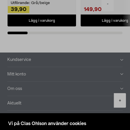
Utförande:
Grå/beige
-
39,90
149,90
Lägg i varukorg
Lägg i varukorg
Sidfot
Kundservice
Mitt konto
Om oss
Product
+
Aktuellt
quantity
Våra bolag
Vi på Clas Ohlson använder cookies