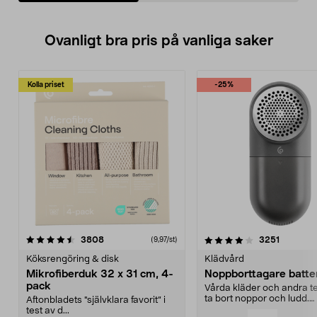
Ovanligt bra pris på vanliga saker
Kolla priset
-25%
4.0av 5 stjärnor
recensioner
4.5av 5 stjärnor
recensio
3808
3251
(9,97/st)
Köksrengöring & disk
Klädvård
Mikrofiberduk 32 x 31 cm, 4-
Noppborttagare batter
pack
Vårda kläder och andra tex
ta bort noppor och ludd.
Aftonbladets "självklara favorit” i
Noppborttagaren fräs...
test av d...