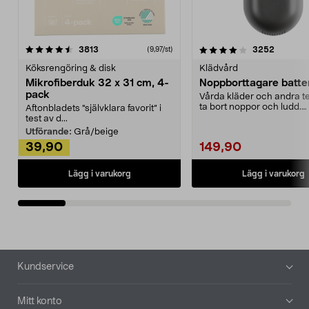
4.0av 5 stjärnor
recensioner
4.5av 5 stjärnor
recensio
3813
3252
(9,97/st)
Köksrengöring & disk
Klädvård
Mikrofiberduk 32 x 31 cm, 4-
Noppborttagare batter
pack
Vårda kläder och andra tex
ta bort noppor och ludd.
Aftonbladets "självklara favorit” i
Noppborttagaren fräs...
test av d...
Utförande:
Grå/beige
39,90
149,90
Lägg i varukorg
Lägg i varukorg
Sidfot
Kundservice
Mitt konto