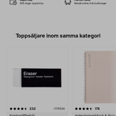
365 dagar öppet köp
Beställ online, från butikslager
Toppsäljare inom samma kategori
4.5 av 5 stjärnor
recensioner
4.0 av 5 stjärnor
recensione
232
176
(17,45/st)
Kontorstillbehör
Anteckningsblock & Post-