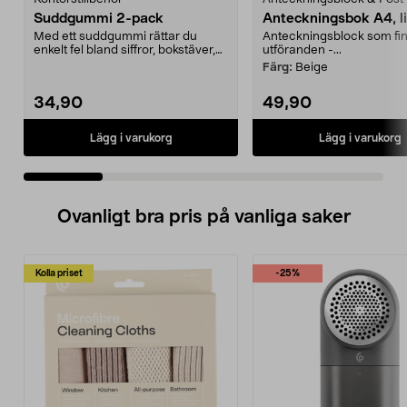
Suddgummi 2-pack
Anteckningsbok A4, l
Med ett suddgummi rättar du
Anteckningsblock som finn
enkelt fel bland siffror, bokstäver,
utföranden -...
streck etc. PVC...
Färg:
Beige
34,90
49,90
Lägg i varukorg
Lägg i varukorg
Ovanligt bra pris på vanliga saker
Kolla priset
-25%