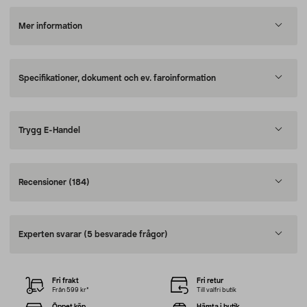
Mer information
Specifikationer, dokument och ev. faroinformation
Trygg E-Handel
Recensioner
(184)
Experten svarar
(5 besvarade frågor)
Fri frakt
Fri retur
Från 599 kr*
Till valfri butik
Öppet köp
Hämta i butik