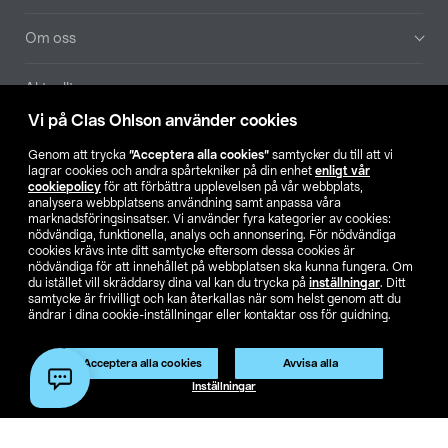
Om oss
Aktuellt
Vi på Clas Ohlson använder cookies
Våra bolag
Genom att trycka
”Acceptera alla cookies”
samtycker du till att vi
lagrar cookies och andra spårtekniker på din enhet
enligt vår
Hitta butik
cookiepolicy
för att förbättra upplevelsen på vår webbplats,
analysera webbplatsens användning samt anpassa våra
marknadsföringsinsatser. Vi använder fyra kategorier av cookies:
nödvändiga, funktionella, analys och annonsering. För nödvändiga
SE
NO
FI
cookies krävs inte ditt samtycke eftersom dessa cookies är
nödvändiga för att innehållet på webbplatsen ska kunna fungera. Om
du istället vill skräddarsy dina val kan du trycka på
inställningar
. Ditt
samtycke är frivilligt och kan återkallas när som helst genom att du
ändrar i dina cookie-inställningar eller kontaktar oss för guidning.
Acceptera alla cookies
Avvisa alla
Köpvillkor
Privacy statement
Klubbvillkor
För företag
Inställningar
Ändra till priser exklusive moms