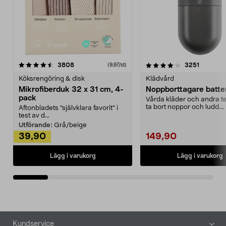
4.0av 5 stjärnor
recensioner
4.5av 5 stjärnor
recensio
3808
3251
(9,97/st)
Köksrengöring & disk
Klädvård
Mikrofiberduk 32 x 31 cm, 4-
Noppborttagare batter
pack
Vårda kläder och andra tex
ta bort noppor och ludd.
Aftonbladets "självklara favorit” i
Noppborttagaren fräs...
test av d...
Utförande:
Grå/beige
39,90
149,90
Lägg i varukorg
Lägg i varukorg
Sidfot
Kundservice