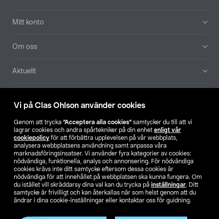
Mitt konto
Om oss
Aktuellt
Våra bolag
Vi på Clas Ohlson använder cookies
Hitta butik
Genom att trycka
”Acceptera alla cookies”
samtycker du till att vi
lagrar cookies och andra spårtekniker på din enhet
enligt vår
cookiepolicy
för att förbättra upplevelsen på vår webbplats,
SE
NO
FI
analysera webbplatsens användning samt anpassa våra
marknadsföringsinsatser. Vi använder fyra kategorier av cookies:
nödvändiga, funktionella, analys och annonsering. För nödvändiga
cookies krävs inte ditt samtycke eftersom dessa cookies är
nödvändiga för att innehållet på webbplatsen ska kunna fungera. Om
du istället vill skräddarsy dina val kan du trycka på
inställningar
. Ditt
samtycke är frivilligt och kan återkallas när som helst genom att du
ändrar i dina cookie-inställningar eller kontaktar oss för guidning.
Köpvillkor
Privacy statement
Klubbvillkor
För företag
Ändra till priser exklusive moms