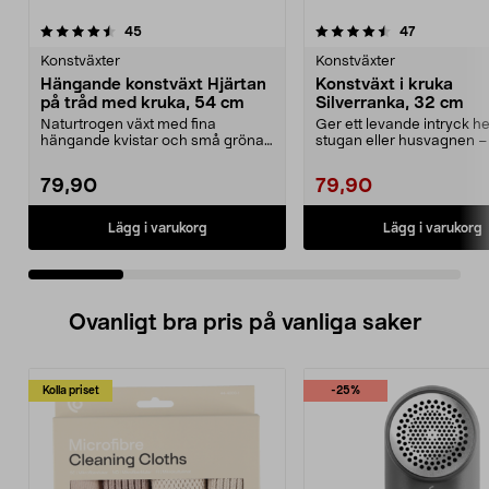
4.5 av 5 stjärnor
recensioner
4.5 av 5 stjärnor
recensioner
45
47
Konstväxter
Konstväxter
Hängande konstväxt Hjärtan
Konstväxt i kruka
på tråd med kruka, 54 cm
Silverranka, 32 cm
Naturtrogen växt med fina
Ger ett levande intryck h
hängande kvistar och små gröna
stugan eller husvagnen –
blad – perfekt i en amp...
behöver inte vattna...
79,90
79,90
Lägg i varukorg
Lägg i varukorg
Ovanligt bra pris på vanliga saker
Kolla priset
-25%