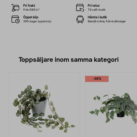
Fri frakt
Fri retur
Från 599 kr*
Till valfri butik
Öppet köp
Hämta i butik
365 dagar öppet köp
Beställ online, från butikslager
Toppsäljare inom samma kategori
-38%