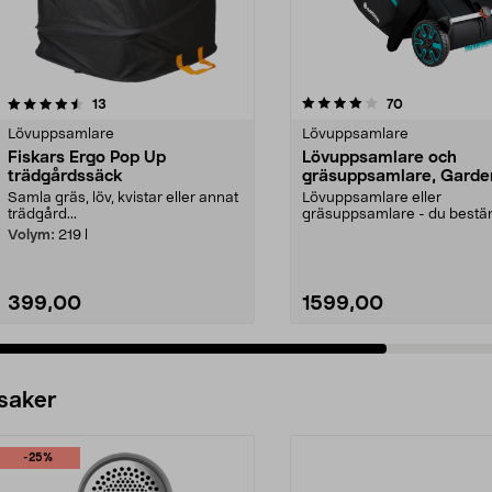
4.0 av 5 stjärnor
recensioner
4.5 av 5 stjärnor
recensioner
13
70
Lövuppsamlare
Lövuppsamlare
Fiskars Ergo Pop Up
Lövuppsamlare och
trädgårdssäck
gräsuppsamlare, Garde
Samla gräs, löv, kvistar eller annat
Lövuppsamlare eller
trädgård...
gräsuppsamlare - du best
Gör det fint i trädgården på .
Volym:
219 l
399,00
1599,00
 saker
-25%