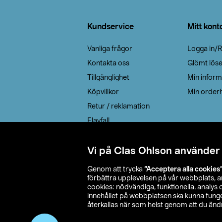
Sidfot
Kundservice
Mitt kont
Vanliga frågor
Logga in/R
Kontakta oss
Glömt lös
Tillgänglighet
Min inform
Köpvillkor
Min orderh
Retur / reklamation
Elavfall
Cookie policy
Leveransalternativ
Vi på Clas Ohlson använder
Genom att trycka
”Acceptera alla cookies
förbättra upplevelsen på vår webbplats, 
cookies: nödvändiga, funktionella, analys
innehållet på webbplatsen ska kunna funger
återkallas när som helst genom att du ändra
© 2026 Cla