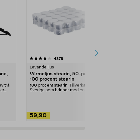
4.5av 5 stjärnor
recensioner
4.5
4378
2
Levande ljus
Rengöringsm
nne,
Värmeljus stearin, 50-pack,
Bikarbonat
100 procent stearin
Ett allsidigt 
städning och 
v trä
100 procent stearin. Tillverkade i
ute. Städa med
er.
Sverige som brinner med en
vacker och sotfri ...
59,90
49,90
Lägg i varukorg
Lägg