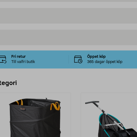
Fri retur
Öppet köp
Till valfri butik
365 dagar öppet köp
tegori