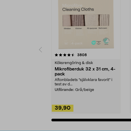
5av 5 stjärnor
4.0av 5 stjärnor
recensioner
3808
Köksrengöring & disk
Mikrofiberduk 32 x 31 cm, 4-
pack
Aftonbladets "självklara favorit” i
test av d...
Utförande:
Grå/beige
39,90
Lägg i varukorg