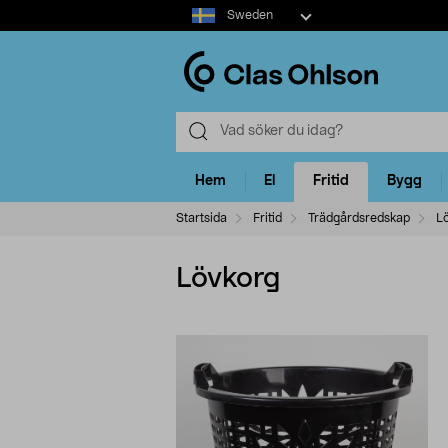
Select
Sweden
market
Hem
El
Fritid
Bygg
Startsida
Fritid
Trädgårdsredskap
L
Lövkorg