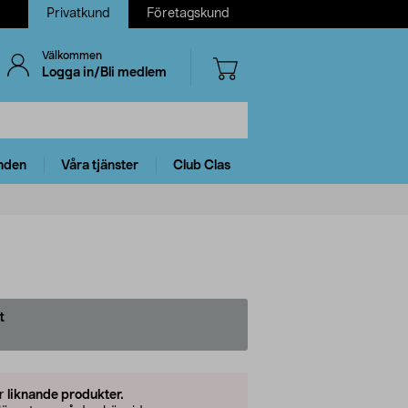
Privatkund
Företagskund
Välkommen
Logga in/Bli medlem
nden
Våra tjänster
Club Clas
t
er
liknande produkter.