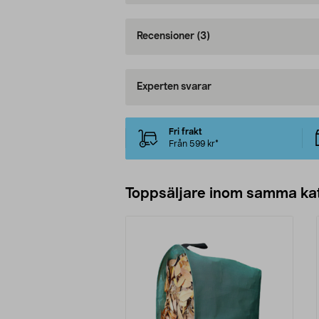
Recensioner
(3)
Experten svarar
Fri frakt
Från 599 kr*
Toppsäljare inom samma ka