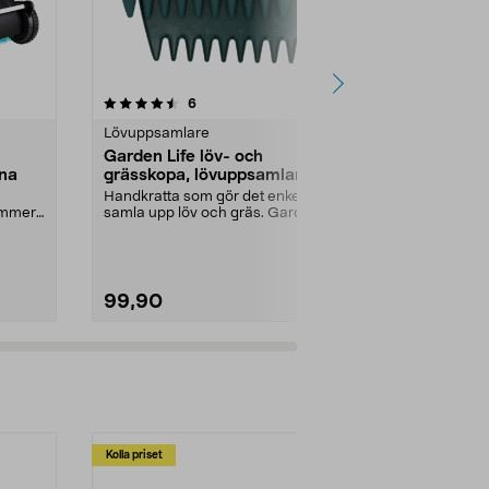
5.0 av 5 stjärnor
recensioner
4.5
6
1
Lövuppsamlare
Övriga trädg
Garden Life löv- och
Hink 17 lite
na
grässkopa, lövuppsamlare,
Rejäl och slag
2-pack
kyla – klarar 
Handkratta som gör det enkelt att
trädgård...
ämmer.
samla upp löv och gräs. Garden
..
Life löv- och g...
99,90
129,90
Kolla priset
Multibuy