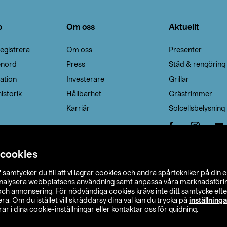
o
Om oss
Aktuellt
egistrera
Om oss
Presenter
enord
Press
Städ & rengöring
ation
Investerare
Grillar
istorik
Hållbarhet
Grästrimmer
Karriär
Solcellsbelysning
 cookies
”
samtycker du till att vi lagrar cookies och andra spårtekniker på din 
analysera webbplatsens användning samt anpassa våra marknadsförings
 och annonsering. För nödvändiga cookies krävs inte ditt samtycke ef
a. Om du istället vill skräddarsy dina val kan du trycka på
inställninga
r i dina cookie-inställningar eller kontaktar oss för guidning.
s Ohlson
Köpvillkor
Privacy statement
Klubbvillkor
H