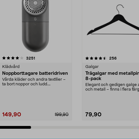
4.5av 5 stjärnor
recensioner
4.0av 5 stjärnor
recensioner
3251
256
Klädvård
Galgar
Noppborttagare batteridriven
Trägalgar med metallpi
8-pack
Vårda kläder och andra textilier –
ta bort noppor och ludd.
Elegant och gedigen galge a
Noppborttagaren fräs...
och metall – finns i flera färg
Galge med sv...
149,90
79,90
199,90
Lägg i varukorg
Lägg i varukorg