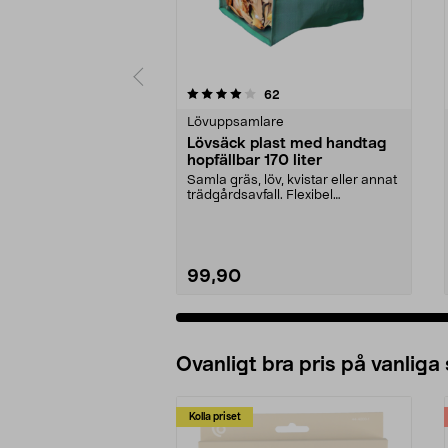
0 av 5 stjärnor
4.5 av 5 stjärnor
recensioner
62
Lövuppsamlare
Lövsäck plast med handtag
hopfällbar 170 liter
Samla gräs, löv, kvistar eller annat
trädgårdsavfall. Flexibel
trädgårdssäck – k...
99,90
Ovanligt bra pris på vanliga
Kolla priset