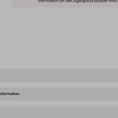
Information om den utgångna produkten finns l
information