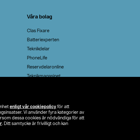
Våra bolag
Clas Fixare
Batteriexperten
Teknikdelar
PhoneLife
Reservdelaronline
Teknikmagasinet
enhet
enligt vår cookiepolicy
för att
insatser. Vi använder fyra kategorier av
tersom dessa cookies är nödvändiga för att
r
. Ditt samtycke är frivilligt och kan
itta butik