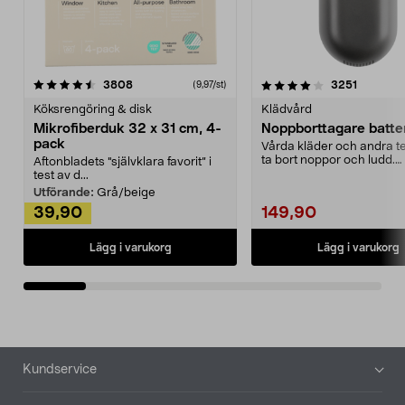
4.0av 5 stjärnor
recensioner
4.5av 5 stjärnor
recensio
3808
3251
(9,97/st)
Köksrengöring & disk
Klädvård
Mikrofiberduk 32 x 31 cm, 4-
Noppborttagare batter
pack
Vårda kläder och andra tex
ta bort noppor och ludd.
Aftonbladets "självklara favorit” i
Noppborttagaren fräs...
test av d...
Utförande:
Grå/beige
39,90
149,90
Lägg i varukorg
Lägg i varukorg
Sidfot
Kundservice