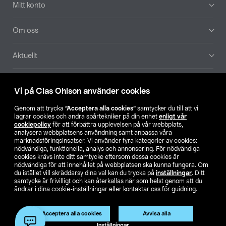
Mitt konto
Om oss
Aktuellt
Våra bolag
Vi på Clas Ohlson använder cookies
Hitta butik
Genom att trycka
”Acceptera alla cookies”
samtycker du till att vi
lagrar cookies och andra spårtekniker på din enhet
enligt vår
cookiepolicy
för att förbättra upplevelsen på vår webbplats,
SE
NO
FI
analysera webbplatsens användning samt anpassa våra
marknadsföringsinsatser. Vi använder fyra kategorier av cookies:
nödvändiga, funktionella, analys och annonsering. För nödvändiga
cookies krävs inte ditt samtycke eftersom dessa cookies är
nödvändiga för att innehållet på webbplatsen ska kunna fungera. Om
du istället vill skräddarsy dina val kan du trycka på
inställningar
. Ditt
samtycke är frivilligt och kan återkallas när som helst genom att du
ändrar i dina cookie-inställningar eller kontaktar oss för guidning.
Köpvillkor
Privacy statement
Klubbvillkor
För företag
Ändra till priser exklusive moms
Produkten har utgått
Acceptera alla cookies
Avvisa alla
Artikelnr:
51-3558
Inställningar