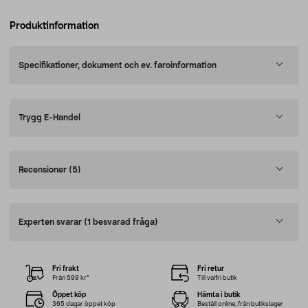
Produktinformation
Specifikationer, dokument och ev. faroinformation
Trygg E-Handel
Recensioner
(5)
Experten svarar
(1 besvarad fråga)
Fri frakt
Fri retur
Från 599 kr*
Till valfri butik
Öppet köp
Hämta i butik
365 dagar öppet köp
Beställ online, från butikslager