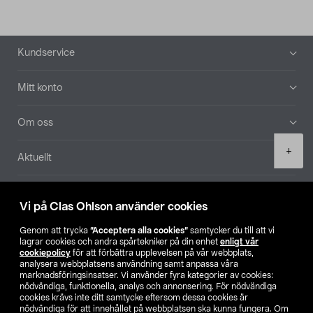
Sidfot
Kundservice
Mitt konto
Om oss
Product
+
Aktuellt
quantity
Våra bolag
Vi på Clas Ohlson använder cookies
Hitta butik
Genom att trycka
”Acceptera alla cookies”
samtycker du till att vi
lagrar cookies och andra spårtekniker på din enhet
enligt vår
cookiepolicy
för att förbättra upplevelsen på vår webbplats,
SE
NO
FI
analysera webbplatsens användning samt anpassa våra
marknadsföringsinsatser. Vi använder fyra kategorier av cookies:
nödvändiga, funktionella, analys och annonsering. För nödvändiga
cookies krävs inte ditt samtycke eftersom dessa cookies är
nödvändiga för att innehållet på webbplatsen ska kunna fungera. Om