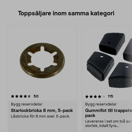
Toppsäljare inom samma kategori
4.0 av 5 stjärnor
recensioner
4.0 av 5 stjärnor
recensione
50
115
Bygg reservdelar
Bygg reservdelar
Starlockbricka 8 mm, 5-pack
Gummifot till trappst
pack
Låsbricka för 8 mm axel. 5-pack.
Levereras i set om två av 
storlek, totalt fyra
stycken.Innermåtten på de 