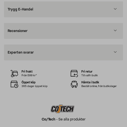
Trygg E-Handel
Recensioner
Experten svarar
Fri frakt
Fri retur
Från 599 kr*
Till valfri butik
Öppet köp
Hämta i butik
365 dagar öppet köp
Beställ online, från butikslager
Co/tech
-
Se alla produkter