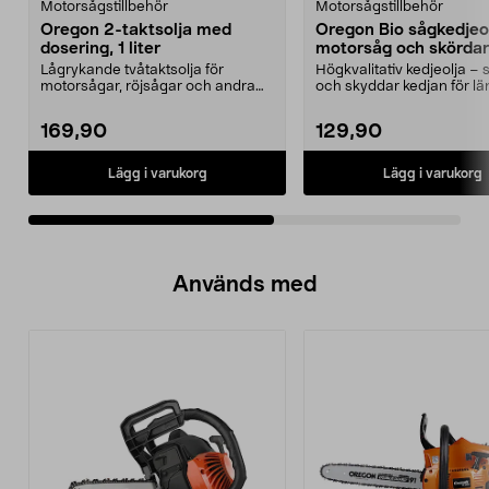
Motorsågstillbehör
Motorsågstillbehör
Oregon 2-taktsolja med
Oregon Bio sågkedjeol
dosering, 1 liter
motorsåg och skördare
Lågrykande tvåtaktsolja för
Högkvalitativ kedjeolja – 
motorsågar, röjsågar och andra
och skyddar kedjan för lä
luftkylda motorer. Or...
livslängd. Orego...
169,90
129,90
Lägg i varukorg
Lägg i varukorg
Används med