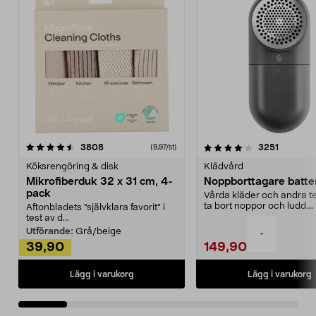
4.0av 5 stjärnor
recensioner
4.5av 5 stjärnor
recensio
3808
3251
(9,97/st)
Köksrengöring & disk
Klädvård
Mikrofiberduk 32 x 31 cm, 4-
Noppborttagare batter
pack
Vårda kläder och andra tex
ta bort noppor och ludd.
Aftonbladets "självklara favorit” i
Noppborttagaren fräs...
test av d...
Utförande:
Grå/beige
-
39,90
149,90
Lägg i varukorg
Lägg i varukorg