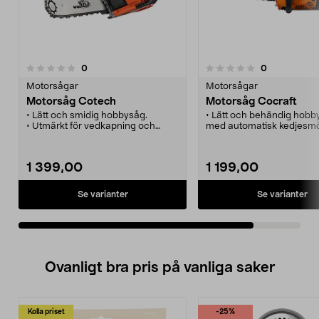
recensioner
recensioner
0
0
0.0 av 5 stjärnor
Motorsågar
Motorsågar
Motorsåg Cotech
Motorsåg Cocraft
• Lätt och smidig hobbysåg.
• Lätt och behändig hobb
• Utmärkt för vedkapning och
med automatisk kedjesmö
fällning av mindre träd.
• Idealisk för vedkapning,
trädgårdsarbete och lätt
skogsröjningsarbeten.
1 399,00
1 199,00
• Underlättar enormt när 
behöver kapa kvistar, gre
etc.
Se varianter
Se varianter
Ovanligt bra pris på vanliga saker
Kolla priset
-25%