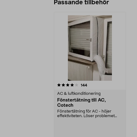
Passande tillbehör
0av 5 stjärnor
recensioner
144
AC & luftkonditionering
Fönstertätning till AC,
Cotech
Fönstertätning för AC - höjer
effektiviteten. Löser problemet
med att sätta fast...