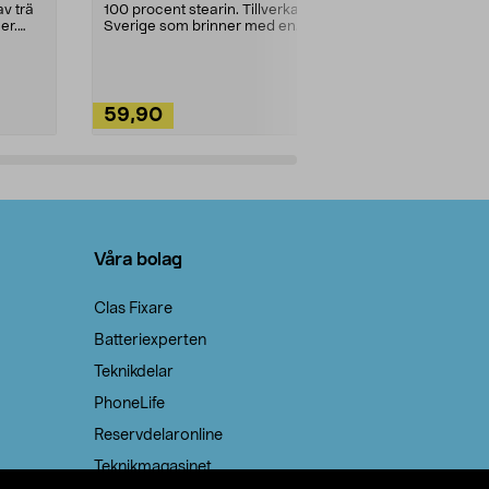
städning och 
v trä
100 procent stearin. Tillverkade i
ute. Städa med
er.
Sverige som brinner med en
vacker och sotfri ...
59,90
49,90
Lägg i varukorg
Lägg
Våra bolag
Clas Fixare
Batteriexperten
Teknikdelar
PhoneLife
Reservdelaronline
Teknikmagasinet