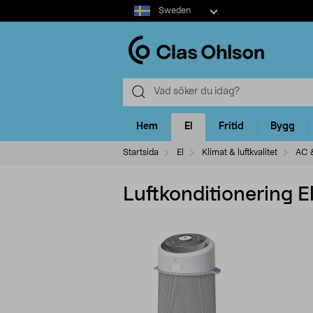
Select
Sweden
market
Hem
El
Fritid
Bygg
Startsida
El
Klimat & luftkvalitet
AC &
Luftkonditionering 