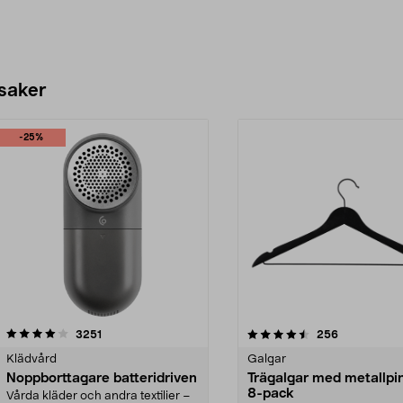
 saker
-25%
4.5av 5 stjärnor
recensioner
4.0av 5 stjärnor
recensioner
3251
256
Klädvård
Galgar
Noppborttagare batteridriven
Trägalgar med metallpi
8-pack
Vårda kläder och andra textilier –