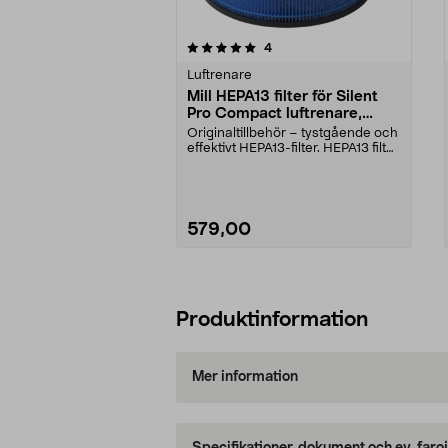
0av 5 stjärnor
4.5av 5 stjärnor
recensioner
4
Luftrenare
Mill HEPA13 filter för Silent
Pro Compact luftrenare,
H13ABAC Compact
Originaltillbehör – tystgående och
effektivt HEPA13-filter. HEPA13 filter
för Mi...
579,00
Lägg i varukorg
Produktinformation
Mer information