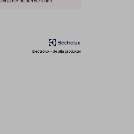
ängst ner på den här sidan.
Electrolux
-
Se alla produkter