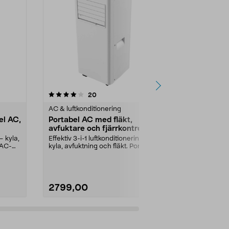
4.0 av 5 stjärnor
recensioner
2.5
20
7
AC & luftkonditionering
AC & luftkond
el AC,
Portabel AC med fläkt,
Woods Corti
avfuktare och fjärrkontroll,
portabel A
20 m2
 kyla,
Effektiv 3-i-1 luftkonditionering –
Bäst i test för
 AC-
kyla, avfuktning och fläkt. Portabel
plus i Aftonbl
AC 9000...
Woods Cort...
2799,00
5990,00