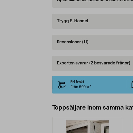
Specifikationer, dokument och ev. faro
Trygg E-Handel
Recensioner
(11)
Experten svarar
(2 besvarade frågor)
Fri frakt
Från 599 kr*
Toppsäljare inom samma ka