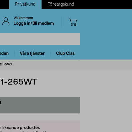
Privatkund
Företagskund
Välkommen
Logga in/Bli medlem
nden
Våra tjänster
Club Clas
71-265WT
P71-265WT
t
er
liknande produkter.