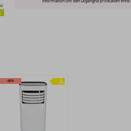
Information om den utgångna produkten finns l
ad
-20%