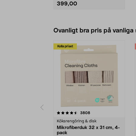
399,00
Lägg i varukorg
Ovanligt bra pris på vanliga
Kolla priset
5av 5 stjärnor
4.0av 5 stjärnor
recensioner
3808
Köksrengöring & disk
Mikrofiberduk 32 x 31 cm, 4-
pack