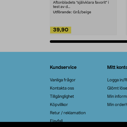
Aftonbladets "självklara favorit” i
test av d...
Utförande:
Grå/beige
39,90
Lägg i varukorg
Sidfot
Kundservice
Mitt kont
Vanliga frågor
Logga in/R
Kontakta oss
Glömt lös
Tillgänglighet
Min inform
Köpvillkor
Min orderh
Retur / reklamation
Elavfall