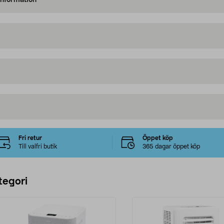
information
Fri retur
Öppet köp
Till valfri butik
365 dagar öppet köp
tegori