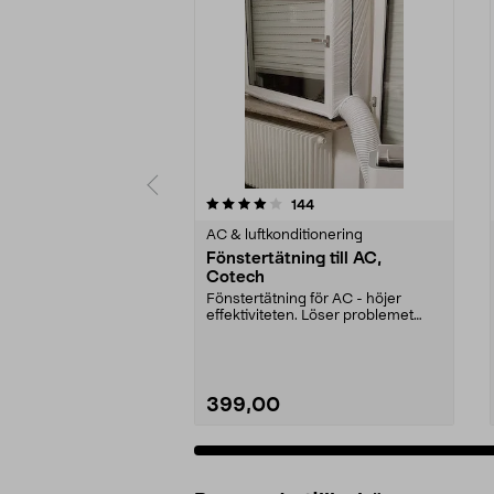
0 av 5 stjärnor
5.0 av 5 stjärnor
recensioner
144
AC & luftkonditionering
Fönstertätning till AC,
Cotech
Fönstertätning för AC - höjer
effektiviteten. Löser problemet
med att sätta fast...
399,00