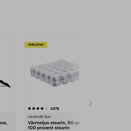
Kolla priset
Multibuy
4.5av 5 stjärnor
recensioner
4.5
4378
2
Levande ljus
Rengöringsm
nne,
Värmeljus stearin, 50-pack,
Bikarbonat
100 procent stearin
Ett allsidigt 