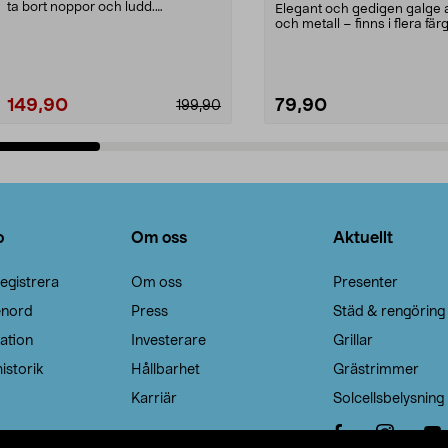
ta bort noppor och ludd.
Elegant och gedigen galge a
Noppborttagaren fräs...
och metall – finns i flera färg
Galge med sv...
149,90
79,90
199,90
Lägg i varukorg
Lägg i varukorg
o
Om oss
Aktuellt
egistrera
Om oss
Presenter
enord
Press
Städ & rengöring
ation
Investerare
Grillar
istorik
Hållbarhet
Grästrimmer
Karriär
Solcellsbelysning