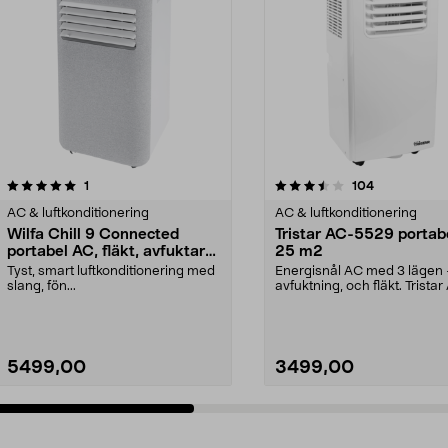
3.5 av 5 stjärnor
recensioner
4.0 av 5 stjärnor
recensioner
1
104
AC & luftkonditionering
AC & luftkonditionering
Wilfa Chill 9 Connected
Tristar AC-5529 portab
portabel AC, fläkt, avfuktare,
25 m2
25 m2
Tyst, smart luftkonditionering med
Energisnål AC med 3 lägen –
slang, fön...
avfuktning, och fläkt. Tristar
5529 – porta...
5499,00
3499,00