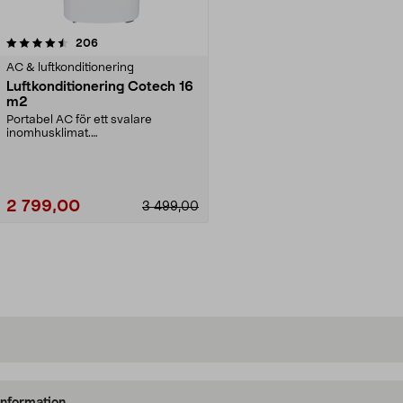
recensioner
206
AC & luftkonditionering
Luftkonditionering Cotech 16
m2
Portabel AC för ett svalare
inomhusklimat.
Luftkonditioneringen har 3
funktioner...
2 799,00
3 499,00
Lägg i varukorg