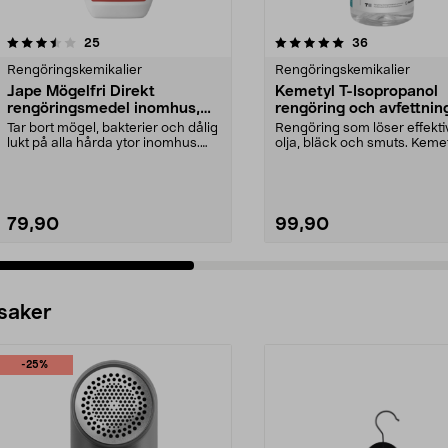
5.0 av 5 stjärnor
recensioner
4.5 av 5 stjärnor
recensioner
25
36
Rengöringskemikalier
Rengöringskemikalier
Jape Mögelfri Direkt
Kemetyl T-Isopropanol
rengöringsmedel inomhus,
rengöring och avfettning,
0,5 liter
Tar bort mögel, bakterier och dålig
Rengöring som löser effektivt
lukt på alla hårda ytor inomhus.
olja, bläck och smuts. Kemet
Jape MögelF...
Isopropanol...
79,90
99,90
 saker
-25%