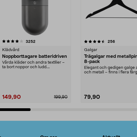
4.5av 5 stjärnor
recensioner
4.0av 5 stjärnor
recensioner
3252
256
Klädvård
Galgar
Noppborttagare batteridriven
Trägalgar med metallpi
8-pack
Vårda kläder och andra textilier –
ta bort noppor och ludd.
Elegant och gedigen galge a
Noppborttagaren fräs...
och metall – finns i flera färg
Galge med sv...
149,90
79,90
199,90
Lägg i varukorg
Lägg i varukorg