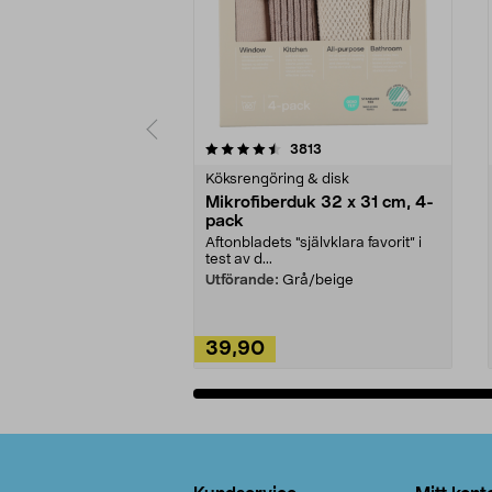
5av 5 stjärnor
4.0av 5 stjärnor
recensioner
3813
Köksrengöring & disk
Mikrofiberduk 32 x 31 cm, 4-
pack
Aftonbladets "självklara favorit” i
test av d...
Utförande:
Grå/beige
39,90
Lägg i varukorg
Sidfot