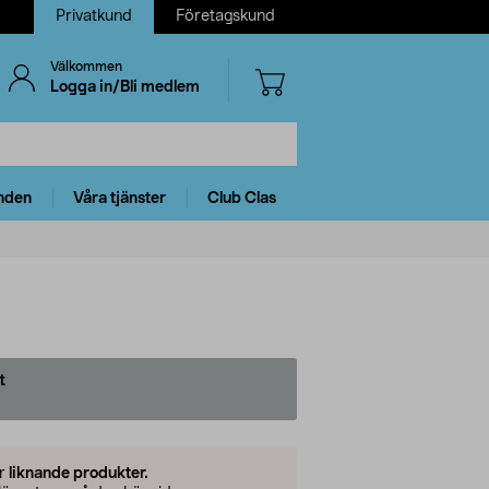
Privatkund
Företagskund
Välkommen
Logga in/Bli medlem
nden
Våra tjänster
Club Clas
t
er
liknande produkter.