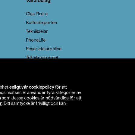
Våra bolag
Clas Fixare
Batteriexperten
Teknikdelar
PhoneLife
Reservdelaronline
Teknikmagasinet
enhet
enligt vår cookiepolicy
för att
insatser. Vi använder fyra kategorier av
tersom dessa cookies är nödvändiga för att
r
. Ditt samtycke är frivilligt och kan
itta butik