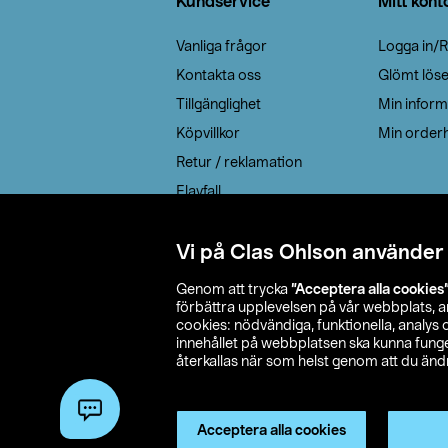
Kundservice
Mitt kont
Vanliga frågor
Logga in/R
Kontakta oss
Glömt lös
Tillgänglighet
Min inform
Köpvillkor
Min orderh
Retur / reklamation
Elavfall
Cookie policy
Leveransalternativ
Vi på Clas Ohlson använder
Genom att trycka
”Acceptera alla cookies
förbättra upplevelsen på vår webbplats, 
cookies: nödvändiga, funktionella, analys
innehållet på webbplatsen ska kunna funger
återkallas när som helst genom att du ändra
© 2026 Cla
Acceptera alla cookies