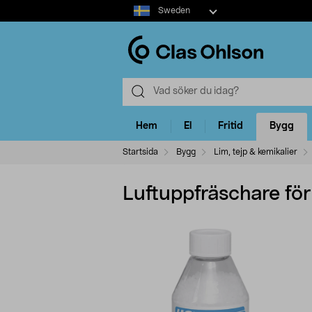
Select
Sweden
market
Hem
El
Fritid
Bygg
Startsida
Bygg
Lim, tejp & kemikalier
Luftuppfräschare f