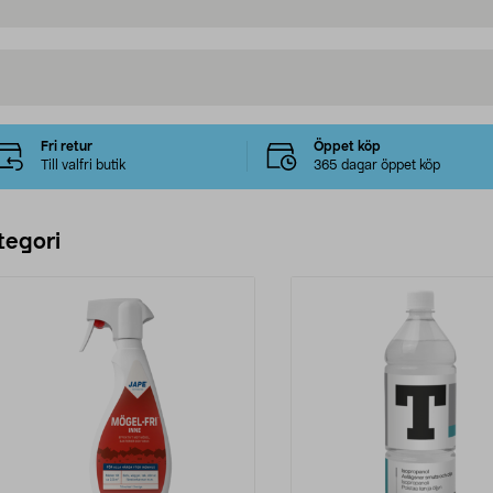
Fri retur
Öppet köp
Till valfri butik
365 dagar öppet köp
tegori