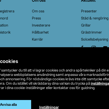
o
Om oss
Aktuellt
egistrera
Om oss
Presenter
enord
Press
Städ & rengöring
ation
Investerare
Grillar
istorik
Hållbarhet
Grästrimmer
Karriär
Solcellsbelysning
 cookies
”
samtycker du till att vi lagrar cookies och andra spårtekniker på din 
analysera webbplatsens användning samt anpassa våra marknadsförings
 och annonsering. För nödvändiga cookies krävs inte ditt samtycke ef
a. Om du istället vill skräddarsy dina val kan du trycka på
inställninga
r i dina cookie-inställningar eller kontaktar oss för guidning.
s Ohlson
Köpvillkor
Privacy statement
Klubbvillkor
H
Ändra till priser exklusive moms
Avvisa alla
Inställningar