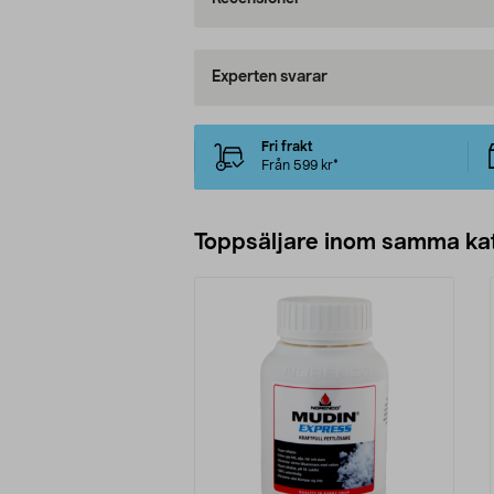
Experten svarar
Fri frakt
Från 599 kr*
Toppsäljare inom samma ka