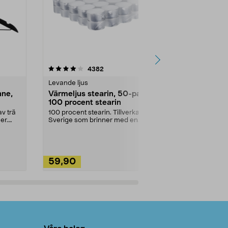
4.5av 5 stjärnor
recensioner
4.5
4382
2
Levande ljus
Rengöringsm
nne,
Värmeljus stearin, 50-pack,
Bikarbonat
100 procent stearin
Ett allsidigt 
städning och 
v trä
100 procent stearin. Tillverkade i
ute. Städa med
er.
Sverige som brinner med en
vacker och sotfri ...
59,90
49,90
Lägg i varukorg
Lägg