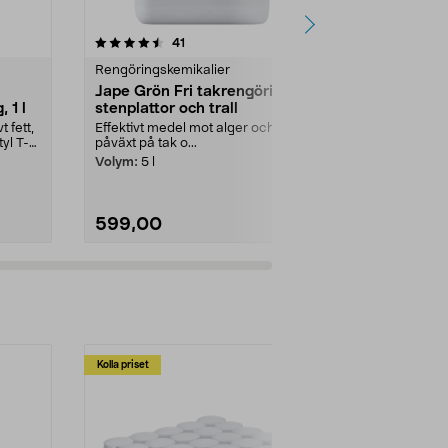
3.5 av 5 stjärnor
recensioner
4.5
41
4
Rengöringskemikalier
Rengöringske
Jape Grön Fri takrengöring,
Mudin rörtv
 1 l
stenplattor och trall
avlopp, 60
 fett,
Effektivt medel mot alger och
Effektiv rörre
yl T-
påväxt på tak o...
fett, tvålrest
Mudin rörtv...
Volym:
5 l
599,00
149,00
Kolla priset
Multibuy