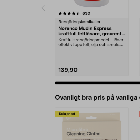
5 av 5 stjärnor
3.5 av 5 stjärnor
recensioner
630
Rengöringskemikalier
Norenco Mudin Express
kraftfull fettlösare, grovrent,
500 ml
Kraftfullt rengöringsmedel – löser
effektivt upp fett, olja och smuts.
Mudin Exp...
139,90
Ovanligt bra pris på vanliga
Kolla priset