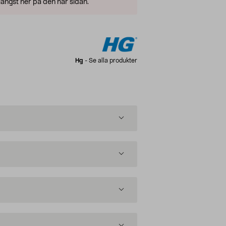
ängst ner på den här sidan.
Hg
-
Se alla produkter