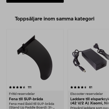
Toppsäljare inom samma kategori
4.5 av 5 stjärnor
recensioner
4.5 av 5 stjärnor
recensioner
111
61
Fritid reservdelar
Elscooter reservdelar
Fena till SUP-bräda
Laddare till elsparkcy
(42 V/2 A) Xiaomi, Ni
Fena med låskil till SUP-bräda
E-Way m.fl.
(Stand Up Paddle Board): 31-
Prisvärd laddare som pas