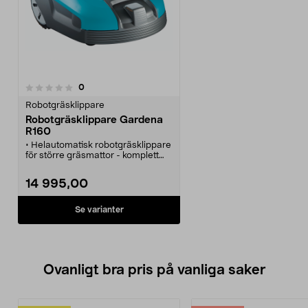
recensioner
0
Robotgräsklippare
Robotgräsklippare Gardena
R160
• Helautomatisk robotgräsklippare
för större gräsmattor - komplett
och redo för start!
• Håller gräsmattan i ett perfekt
14 995,00
skick.
• Daglig klippning med
rakbladsvassa knivar.
Se varianter
• Krocksensorerna och slingan ser
till att roboten undviker hinder i
trädgården.
• Flera funktioner för att styra
roboten till/från
Ovanligt bra pris på vanliga saker
laddningsstationen.