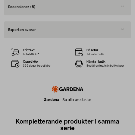
Recensioner
(5)
Experten svarar
Fri frakt
Fri retur
Från 599 kr*
Till valfri butik
Öppet köp
Hämta i butik
365 dagar öppet köp
Beställ online, från butikslager
Gardena
-
Se alla produkter
Kompletterande produkter i samma
serie