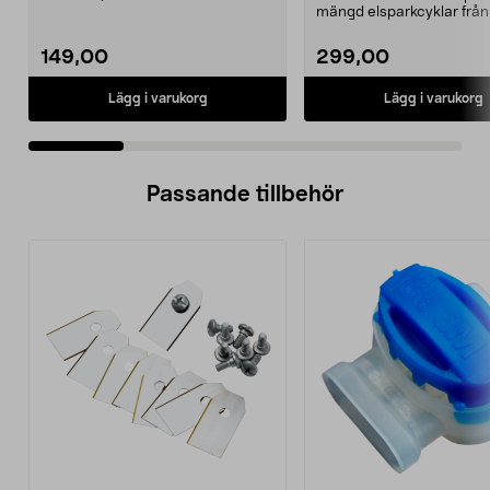
974331-2059, E11 Pass...
mängd elsparkcyklar från
Ninebot och E-Wa...
149,00
299,00
Lägg i varukorg
Lägg i varukorg
Passande tillbehör