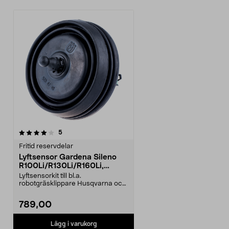
recensioner
5
Fritid reservdelar
Lyftsensor Gardena Sileno
R100Li/R130Li/R160Li,
Husqvarna Automower
Lyftsensorkit till bl.a.
robotgräsklippare Husqvarna och
Gardena:HusqvarnaAutomo...
789,00
Lägg i varukorg