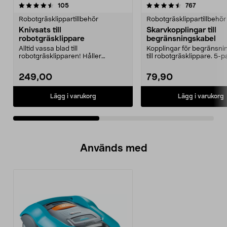
4.5av 5 stjärnor
recensioner
3.0av 5 stjärnor
recensione
105
767
Robotgräsklippartillbehör
Robotgräsklippartillbehör
Knivsats till
Skarvkopplingar till
robotgräsklippare
begränsningskabel
Alltid vassa blad till
Kopplingar för begränsni
robotgräsklipparen! Håller
till robotgräsklippare. 5-p
gräsmattan i ett perfekt skick.
249,00
79,90
Lägg i varukorg
Lägg i varukorg
Används med