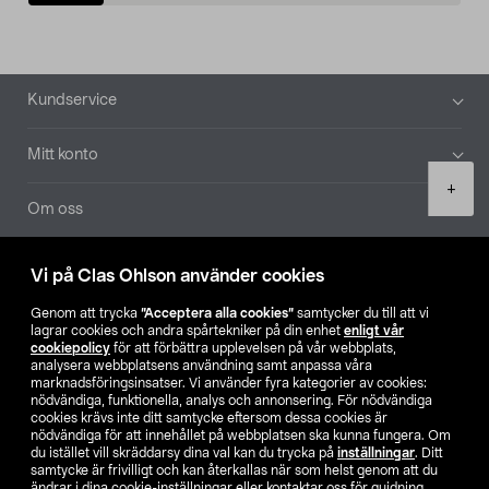
Sidfot
Kundservice
Mitt konto
Product
+
quantity
Om oss
Aktuellt
Vi på Clas Ohlson använder cookies
Genom att trycka
”Acceptera alla cookies”
samtycker du till att vi
Våra bolag
lagrar cookies och andra spårtekniker på din enhet
enligt vår
cookiepolicy
för att förbättra upplevelsen på vår webbplats,
analysera webbplatsens användning samt anpassa våra
Hitta butik
marknadsföringsinsatser. Vi använder fyra kategorier av cookies:
nödvändiga, funktionella, analys och annonsering. För nödvändiga
cookies krävs inte ditt samtycke eftersom dessa cookies är
SE
NO
FI
nödvändiga för att innehållet på webbplatsen ska kunna fungera. Om
du istället vill skräddarsy dina val kan du trycka på
inställningar
. Ditt
samtycke är frivilligt och kan återkallas när som helst genom att du
ändrar i dina cookie-inställningar eller kontaktar oss för guidning.