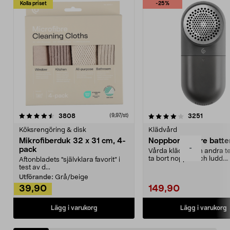
Kolla priset
-25%
4.0av 5 stjärnor
recensioner
4.5av 5 stjärnor
recensio
3808
3251
(9,97/st)
Köksrengöring & disk
Klädvård
Mikrofiberduk 32 x 31 cm, 4-
Noppborttagare batter
-
pack
Vårda kläder och andra tex
ta bort noppor och ludd.
Aftonbladets "självklara favorit” i
Noppborttagaren fräs...
test av d...
Utförande:
Grå/beige
39,90
149,90
Lägg i varukorg
Lägg i varukorg