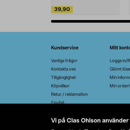
39,90
Lägg i varukorg
Sidfot
Kundservice
Mitt kont
Vanliga frågor
Logga in/R
Kontakta oss
Glömt lös
Tillgänglighet
Min inform
Köpvillkor
Min orderh
Retur / reklamation
Elavfall
Cookie policy
Leveransalternativ
Vi på Clas Ohlson använder