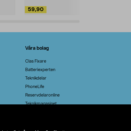
59,90
49,90
Lägg i varukorg
Lägg
Våra bolag
Clas Fixare
Batteriexperten
Teknikdelar
PhoneLife
Reservdelaronline
Teknikmagasinet