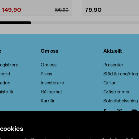
149,90
79,90
199,90
Lägg i varukorg
Lägg i varukorg
o
Om oss
Aktuellt
egistrera
Om oss
Presenter
enord
Press
Städ & rengöring
ation
Investerare
Grillar
istorik
Hållbarhet
Grästrimmer
Karriär
Solcellsbelysning
 cookies