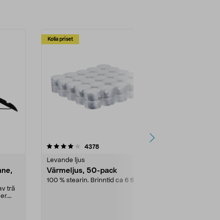
Kolla priset
Multibuy
4.5av 5 stjärnor
recensioner
4.5
4378
2
Levande ljus
Rengöringsm
nne,
Värmeljus, 50-pack
Bikarbonat
100 % stearin. Brinntid ca 6 tim.
Ett allsidigt 
städning och 
v trä
ute. Städa med
er.