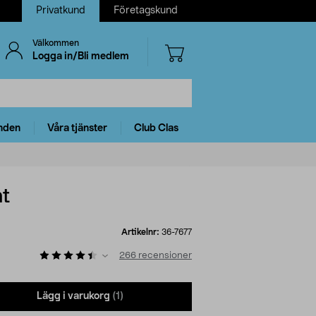
Privatkund
Företagskund
Välkommen
Logga in/Bli medlem
nden
Våra tjänster
Club Clas
ht
Artikelnr:
36-7677
266
recensioner
Lägg i varukorg
(1)