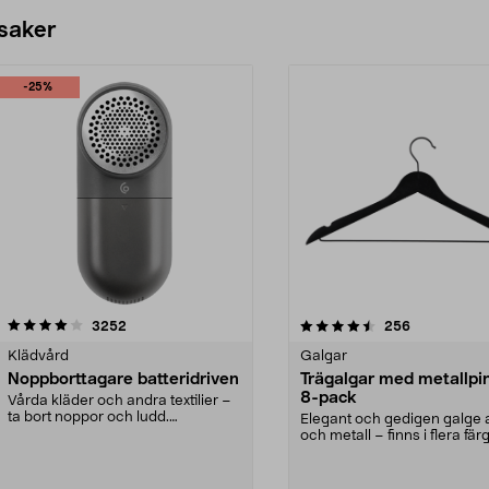
 saker
-25%
4.5av 5 stjärnor
recensioner
4.0av 5 stjärnor
recensioner
3252
256
Klädvård
Galgar
Noppborttagare batteridriven
Trägalgar med metallpi
8-pack
Vårda kläder och andra textilier –
ta bort noppor och ludd.
Elegant och gedigen galge a
Noppborttagaren fräs...
och metall – finns i flera färg
Galge med sv...