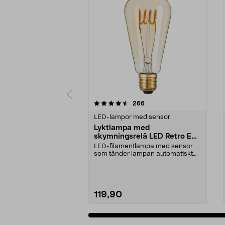
5 av 5 stjärnor
4.5 av 5 stjärnor
recensioner
266
LED-lampor med sensor
Lyktlampa med
skymningsrelä LED Retro E27,
Northlight
LED-filamentlampa med sensor
som tänder lampan automatiskt
när det blir mörkt. G...
119,90