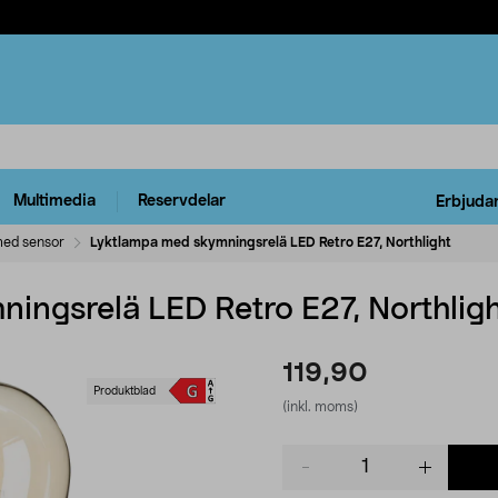
Multimedia
Reservdelar
Erbjuda
ed sensor
Lyktlampa med skymningsrelä LED Retro E27, Northlight
ingsrelä LED Retro E27, Northlig
119,90
Produktblad
(inkl. moms)
Product
quantity