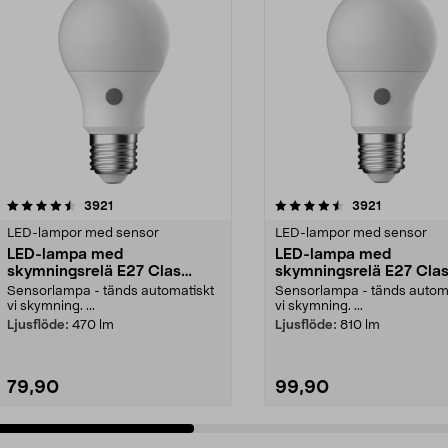
4.5 av 5 stjärnor
recensioner
4.5 av 5 stjärnor
recensioner
3921
3921
LED-lampor med sensor
LED-lampor med sensor
LED-lampa med
LED-lampa med
skymningsrelä E27 Clas
skymningsrelä E27 Cla
Ohlson
Ohlson
Sensorlampa - tänds automatiskt
Sensorlampa - tänds autom
vi skymning. ...
vi skymning. ...
Ljusflöde:
470 lm
Ljusflöde:
810 lm
79,90
99,90