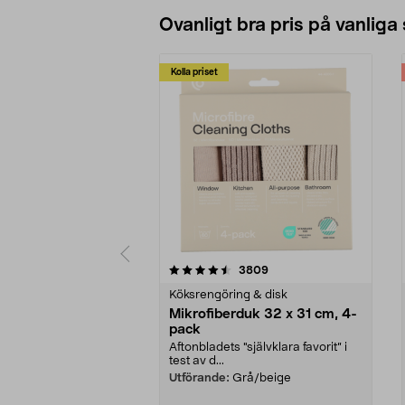
Ovanligt bra pris på vanliga
Kolla priset
5av 5 stjärnor
4.0av 5 stjärnor
recensioner
3809
Köksrengöring & disk
Mikrofiberduk 32 x 31 cm, 4-
pack
Aftonbladets "självklara favorit” i
test av d...
Utförande:
Grå/beige