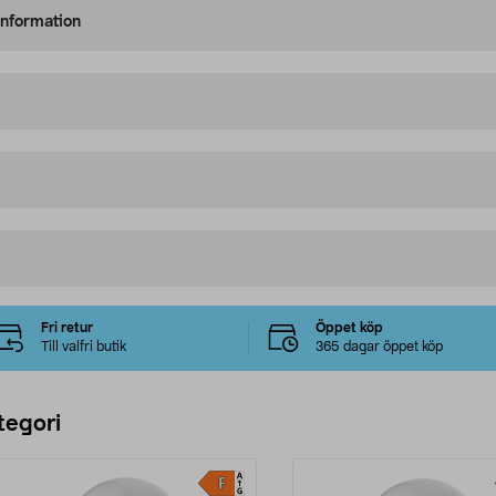
information
Fri retur
Öppet köp
Till valfri butik
365 dagar öppet köp
tegori