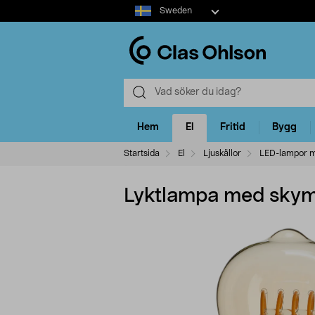
Select
Sweden
market
Hem
El
Fritid
Bygg
Startsida
El
Ljuskällor
LED-lampor m
Lyktlampa med skymn