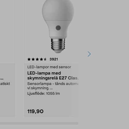
3.5 av 5 stjärnor
recensioner
4.0
3921
1
LED-lampor med sensor
LED-lampor 
LED-lampa med
LED-lampa,
s
skymningsrelä E27 Clas
skymningsr
Ohlson
W
atiskt
Sensorlampa - tänds automatiskt
För entré, ga
vi skymning. ...
vid skymning,
E27 LED-lam..
Ljusflöde:
1055 lm
119,90
149,90