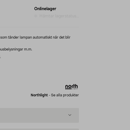
Onlinelager
Hämtar lagerstatus...
om tänder lampan automatiskt när det blir
husbelysningar m.m.
.
Northlight
-
Se alla produkter