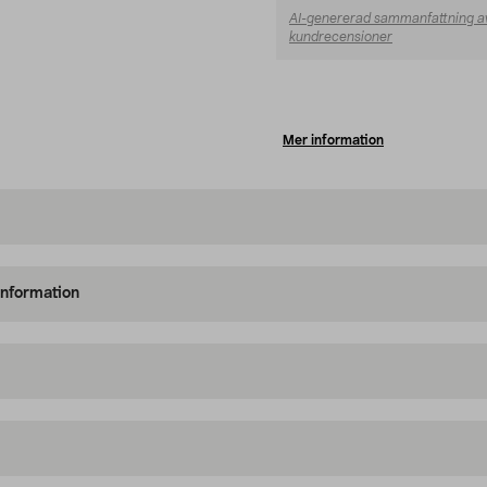
AI-genererad sammanfattning a
kundrecensioner
Mer information
information