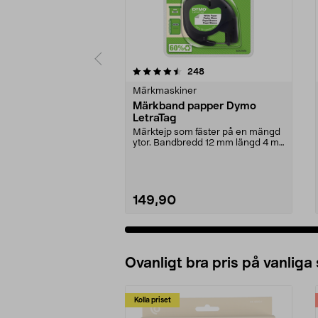
5av 5 stjärnor
4.5av 5 stjärnor
recensioner
248
Märkmaskiner
Märkband papper Dymo
LetraTag
Märktejp som fäster på en mängd
ytor. Bandbredd 12 mm längd 4 m.
Vit papperstejp...
149,90
Lägg i varukorg
Ovanligt bra pris på vanliga
Kolla priset