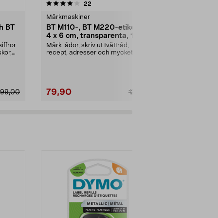
4.5 av 5 stjärnor
recensioner
4.0
22
8
Märkmaskiner
Märkmaskine
th BT
BT M110-, BT M220-etiketter,
Brother TZ
4 x 6 cm, transparenta, 130-
12 mm x 4 m
pack
iffror
Märk lådor, skriv ut tvättråd,
Självhäftande,
skor,
recept, adresser och mycket mer.
gul, vit ell...
Självhäftande et...
79,90
149,90
99,00
129,90