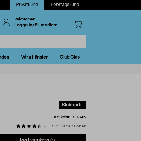
Privatkund
Företagskund
Välkommen
Logga in/Bli medlem
nden
Våra tjänster
Club Clas
Klubbpris
Artikelnr:
31-1846
1383
recensioner
Lägg i varukorg
(1)