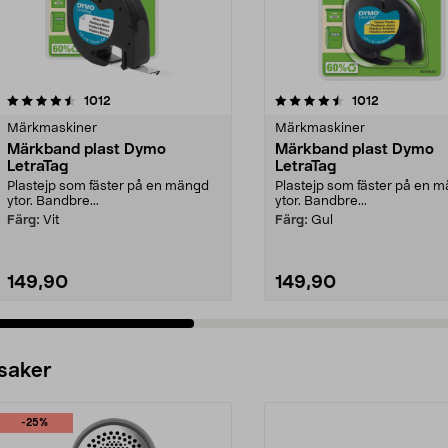
4.5av 5 stjärnor
recensioner
4.5av 5 stjärnor
recensioner
1012
1012
Märkmaskiner
Märkmaskiner
Märkband plast Dymo
Märkband plast Dymo
LetraTag
LetraTag
Plastejp som fäster på en mängd
Plastejp som fäster på en 
ytor. Bandbre...
ytor. Bandbre...
Färg:
Vit
Färg:
Gul
149,90
149,90
Lägg i varukorg
Lägg i varukorg
 saker
-25%