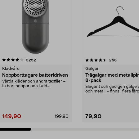
4.5av 5 stjärnor
recensioner
4.0av 5 stjärnor
recensioner
3252
256
Klädvård
Galgar
Noppborttagare batteridriven
Trägalgar med metallpi
8-pack
Vårda kläder och andra textilier –
ta bort noppor och ludd.
Elegant och gedigen galge a
Noppborttagaren fräs...
och metall – finns i flera färg
Galge med sv...
149,90
79,90
199,90
Lägg i varukorg
Lägg i varukorg