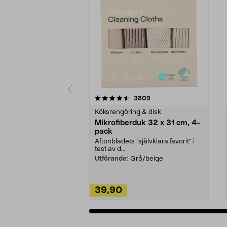
5av 5 stjärnor
4.0av 5 stjärnor
recensioner
3809
Köksrengöring & disk
Mikrofiberduk 32 x 31 cm, 4-
pack
Aftonbladets "självklara favorit” i
test av d...
Utförande:
Grå/beige
39,90
Lägg i varukorg