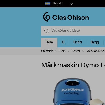
Select
Sweden
market
Hem
El
Fritid
Bygg
Startsida
Hem
Kontor
Märkmaskine
Märkmaskin Dymo Le