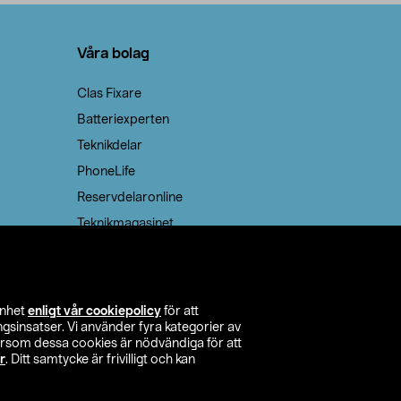
Våra bolag
Clas Fixare
Batteriexperten
Teknikdelar
PhoneLife
Reservdelaronline
Teknikmagasinet
enhet
enligt vår cookiepolicy
för att
insatser. Vi använder fyra kategorier av
tersom dessa cookies är nödvändiga för att
r
. Ditt samtycke är frivilligt och kan
itta butik