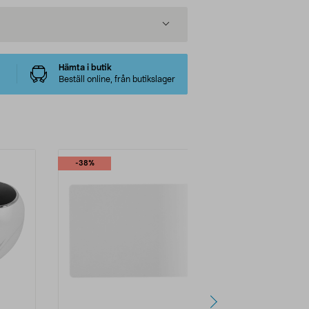
Hämta i butik
Beställ online, från butikslager
-38%