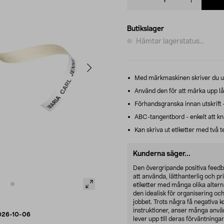
quantity
Butikslager
Hämtar lagerstatus...
Med märkmaskinen skriver du ut 
Använd den för att märka upp låd
Förhandsgranska innan utskrift -
ABC-tangentbord - enkelt att kna
Kan skriva ut etiketter med två t
Kunderna säger...
Den övergripande positiva feedb
att använda, lätthanterlig och pri
etiketter med många olika alterna
den idealisk för organisering o
jobbet. Trots några få negativa 
instruktioner, anser många anvä
026-10-06
lever upp till deras förväntningar