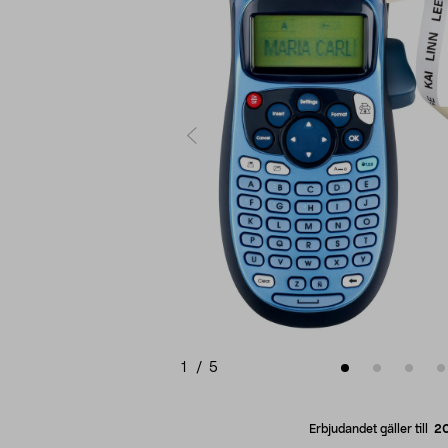
1
/
5
Erbjudandet gäller till
2