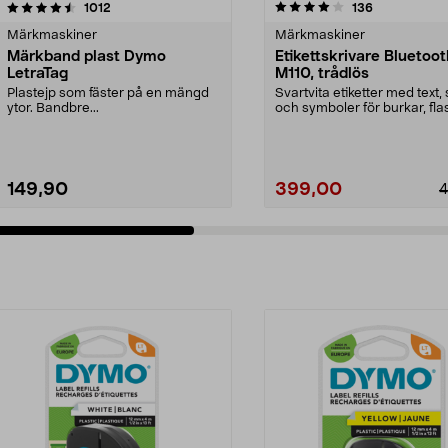
4.0 av 5 stjärnor
recensioner
4.0 av 5 stjärnor
recensioner
1012
136
Märkmaskiner
Märkmaskiner
Märkband plast Dymo
Etikettskrivare Bluetoo
LetraTag
M110, trådlös
Plastejp som fäster på en mängd
Svartvita etiketter med text, s
ytor. Bandbre...
och symboler för burkar, fla
presente...
149,90
399,00
4