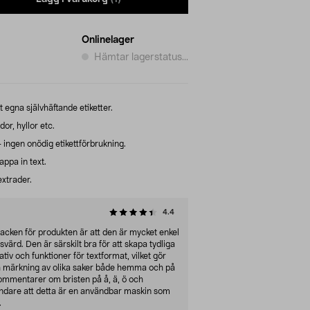
Onlinelager
Hämtar lagerstatus...
egna självhäftande etiketter.
or, hyllor etc.
 ingen onödig etikettförbrukning.
ppa in text.
extrader.
4.4
acken för produkten är att den är mycket enkel
svärd. Den är särskilt bra för att skapa tydliga
tiv och funktioner för textformat, vilket gör
ch märkning av olika saker både hemma och på
kommentarer om bristen på å, ä, ö och
ndare att detta är en användbar maskin som
.