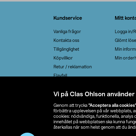
Sidfot
Kundservice
Mitt kont
Vanliga frågor
Logga in/R
Kontakta oss
Glömt lös
Tillgänglighet
Min inform
Köpvillkor
Min orderh
Retur / reklamation
Elavfall
Cookie policy
Leveransalternativ
Vi på Clas Ohlson använder
Genom att trycka
”Acceptera alla cookies
förbättra upplevelsen på vår webbplats, 
cookies: nödvändiga, funktionella, analys
innehållet på webbplatsen ska kunna funger
återkallas när som helst genom att du ändra
© 2026 Cla