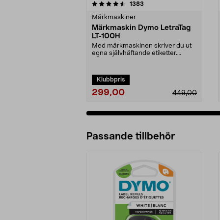
5 av 5 stjärnor
4.5 av 5 stjärnor
recensioner
1383
Märkmaskiner
Märkmaskin Dymo LetraTag
LT-100H
Med märkmaskinen skriver du ut
egna självhäftande etiketter.
Använd den för att ...
Klubbpris
299,00
449,00
Passande tillbehör