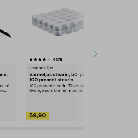
4.5av 5 stjärnor
recensioner
4.5
4378
2
Levande ljus
Rengöringsm
nne,
Värmeljus stearin, 50-pack,
Bikarbonat
100 procent stearin
Ett allsidigt 
städning och 
v trä
100 procent stearin. Tillverkade i
ute. Städa med
er.
Sverige som brinner med en
vacker och sotfri ...
59,90
49,90
Lägg i varukorg
Lägg