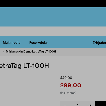
Multimedia
Reservdelar
Erbjuda
r
Märkmaskin Dymo LetraTag LT-100H
traTag LT-100H
449,00
299,00
(inkl. moms)
Product