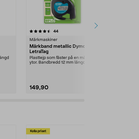
4.5av 5 stjärnor
recensioner
4.5
44
1
Märkmaskiner
Märkmaskine
Märkband metallic Dymo
Märkband D
LetraTag
pack
mängd
Plasttejp som fäster på en mängd
Självhäftande
ytor. Bandbredd 12 mm längd 4 m.
på en mängd 
Märktejp med s...
mm längd 4 m.
149,90
249,00
Lägg i varukorg
Lägg
Kolla priset
Multibuy