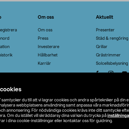
o
Om oss
Aktuellt
egistrera
Om oss
Presenter
enord
Press
Städ & rengöring
ation
Investerare
Grillar
istorik
Hållbarhet
Grästrimmer
Karriär
Solcellsbelysning
 cookies
”
samtycker du till att vi lagrar cookies och andra spårtekniker på din 
analysera webbplatsens användning samt anpassa våra marknadsförings
 och annonsering. För nödvändiga cookies krävs inte ditt samtycke ef
a. Om du istället vill skräddarsy dina val kan du trycka på
inställninga
r i dina cookie-inställningar eller kontaktar oss för guidning.
s Ohlson
Köpvillkor
Privacy statement
Klubbvillkor
H