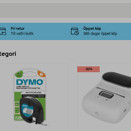
Fri retur
Öppet köp
Till valfri butik
365 dagar öppet köp
tegori
-20%