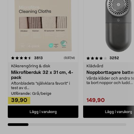
4.0av 5 stjärnor
recensioner
4.5av 5 stjärnor
recensio
3813
3252
(9,97/st)
Köksrengöring & disk
Klädvård
Mikrofiberduk 32 x 31 cm, 4-
Noppborttagare batter
pack
Vårda kläder och andra tex
ta bort noppor och ludd.
Aftonbladets "självklara favorit” i
Noppborttagaren fräs...
test av d...
Utförande:
Grå/beige
39,90
149,90
Lägg i varukorg
Lägg i varukorg