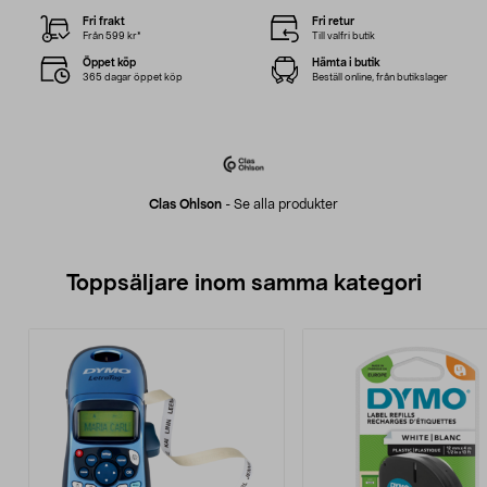
Fri frakt
Fri retur
Från 599 kr*
Till valfri butik
Öppet köp
Hämta i butik
365 dagar öppet köp
Beställ online, från butikslager
Clas Ohlson
-
Se alla produkter
Toppsäljare inom samma kategori