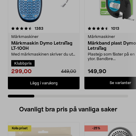
4.5 av 5 stjärnor
recensioner
4.0 av 5 stjärnor
recension
1383
1013
Märkmaskiner
Märkmaskiner
Märkmaskin Dymo LetraTag
Märkband plast Dymo
LT-100H
LetraTag
Med märkmaskinen skriver du ut
Plastejp som fäster på e
egna självhäftande etiketter.
ytor. Bandbre...
Klubbpris
Använd den för att ...
299,00
149,90
449,00
Se varianter
Lägg i varukorg
Ovanligt bra pris på vanliga saker
Kolla priset
-25%