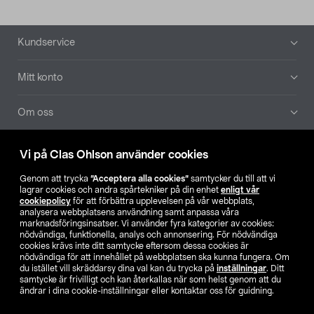
Sidfot
Kundservice
Mitt konto
Om oss
Aktuellt
Vi på Clas Ohlson använder cookies
Genom att trycka
”Acceptera alla cookies”
samtycker du till att vi
Våra bolag
lagrar cookies och andra spårtekniker på din enhet
enligt vår
cookiepolicy
för att förbättra upplevelsen på vår webbplats,
analysera webbplatsens användning samt anpassa våra
Hitta butik
marknadsföringsinsatser. Vi använder fyra kategorier av cookies:
nödvändiga, funktionella, analys och annonsering. För nödvändiga
cookies krävs inte ditt samtycke eftersom dessa cookies är
SE
NO
FI
nödvändiga för att innehållet på webbplatsen ska kunna fungera. Om
du istället vill skräddarsy dina val kan du trycka på
inställningar
. Ditt
samtycke är frivilligt och kan återkallas när som helst genom att du
ändrar i dina cookie-inställningar eller kontaktar oss för guidning.