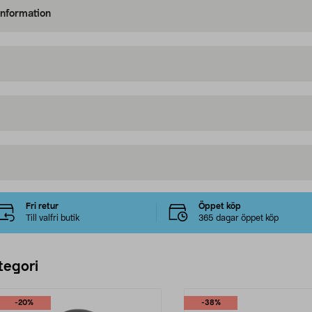
information
Fri retur
Öppet köp
Till valfri butik
365 dagar öppet köp
tegori
-20%
-38%