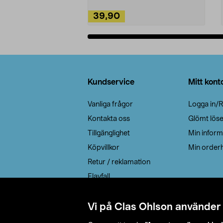
39,90
Lägg i varukorg
Sidfot
Kundservice
Mitt kont
Vanliga frågor
Logga in/R
Kontakta oss
Glömt lös
Tillgänglighet
Min inform
Köpvillkor
Min orderh
Retur / reklamation
Elavfall
Cookie policy
Leveransalternativ
Vi på Clas Ohlson använder