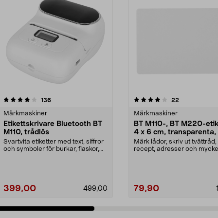
4.0 av 5 stjärnor
recensioner
4.5 av 5 stjärnor
recensioner
136
22
Märkmaskiner
Märkmaskiner
Etikettskrivare Bluetooth BT
BT M110-, BT M220-etik
M110, trådlös
4 x 6 cm, transparenta,
pack
Svartvita etiketter med text, siffror
Märk lådor, skriv ut tvättråd,
och symboler för burkar, flaskor,
recept, adresser och mycke
presente...
Självhäftande et...
399,00
79,90
499,00