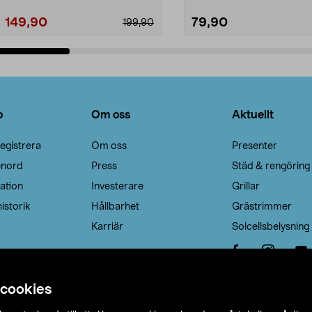
149,90
79,90
199,90
Lägg i varukorg
Lägg i varukorg
o
Om oss
Aktuellt
egistrera
Om oss
Presenter
enord
Press
Städ & rengöring
ation
Investerare
Grillar
istorik
Hållbarhet
Grästrimmer
Karriär
Solcellsbelysning
 cookies