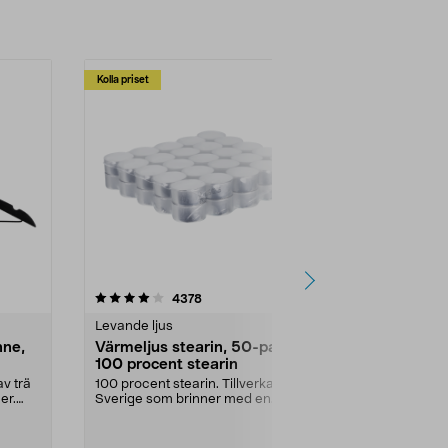
Kolla priset
Multibuy
4.5av 5 stjärnor
recensioner
4.5
4378
2
Levande ljus
Rengöringsm
nne,
Värmeljus stearin, 50-pack,
Bikarbonat
100 procent stearin
Ett allsidigt 
städning och 
v trä
100 procent stearin. Tillverkade i
ute. Städa med
er.
Sverige som brinner med en
vacker och sotfri ...