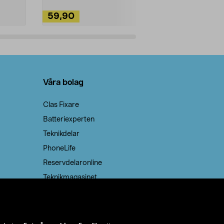
59,90
49,90
Lägg i varukorg
Lägg
Våra bolag
Clas Fixare
Batteriexperten
Teknikdelar
PhoneLife
Reservdelaronline
Teknikmagasinet