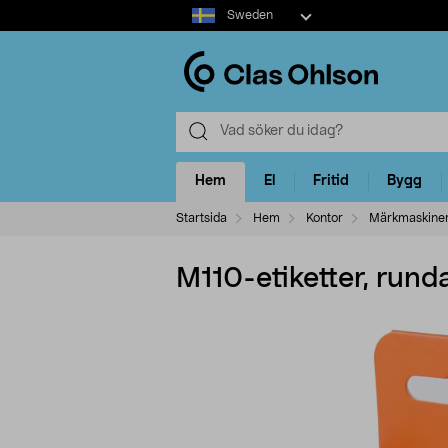
Select
Sweden
market
Hem
El
Fritid
Bygg
Startsida
Hem
Kontor
Märkmaskine
M110-etiketter, rund