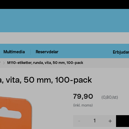
Multimedia
Reservdelar
Erbjuda
r
M110-etiketter, runda, vita, 50 mm, 100-pack
a, vita, 50 mm, 100-pack
79,90
(0,80/st)
(inkl. moms)
Product
quantity