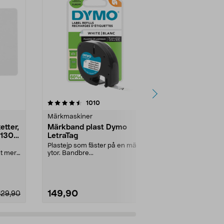
4.5 av 5 stjärnor
recensioner
4.5
1010
Märkmaskiner
Märkmaskine
etter,
Märkband plast Dymo
Brother TZ
 130-
LetraTag
12 mm x 4 m
Plastejp som fäster på en mängd
Självhäftande,
t mer.
ytor. Bandbre...
gul, vit ell...
149,90
149,90
129,90