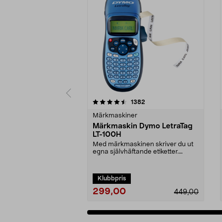
5 av 5 stjärnor
4.0 av 5 stjärnor
recensioner
1382
Märkmaskiner
Märkmaskin Dymo LetraTag
LT-100H
Med märkmaskinen skriver du ut
egna självhäftande etiketter.
Använd den för att ...
Klubbpris
299,00
449,00