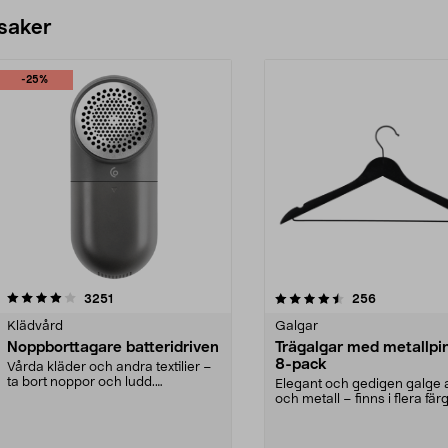
 saker
-25%
4.5av 5 stjärnor
recensioner
4.0av 5 stjärnor
recensioner
3251
256
Klädvård
Galgar
Noppborttagare batteridriven
Trägalgar med metallpi
8-pack
Vårda kläder och andra textilier –
ta bort noppor och ludd.
Elegant och gedigen galge a
Noppborttagaren fräs...
och metall – finns i flera färg
Galge med sv...