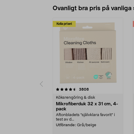
Ovanligt bra pris på vanliga
Kolla priset
5av 5 stjärnor
4.0av 5 stjärnor
recensioner
3808
Köksrengöring & disk
Mikrofiberduk 32 x 31 cm, 4-
pack
Aftonbladets "självklara favorit” i
test av d...
Utförande:
Grå/beige