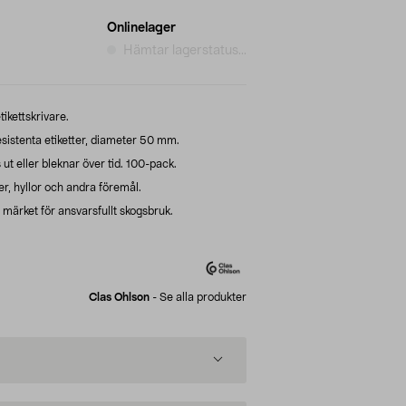
Onlinelager
Hämtar lagerstatus...
tikettskrivare.
esistenta etiketter, diameter 50 mm.
 ut eller bleknar över tid. 100-pack.
er, hyllor och andra föremål.
ärket för ansvarsfullt skogsbruk.
Clas Ohlson
-
Se alla produkter