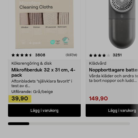
4.0av 5 stjärnor
recensioner
4.5av 5 stjärnor
recensio
3808
3251
(9,97/st)
Köksrengöring & disk
Klädvård
Mikrofiberduk 32 x 31 cm, 4-
Noppborttagare batter
pack
Vårda kläder och andra tex
ta bort noppor och ludd.
Aftonbladets "självklara favorit” i
Noppborttagaren fräs...
test av d...
Utförande:
Grå/beige
39,90
149,90
Lägg i varukorg
Lägg i varukorg