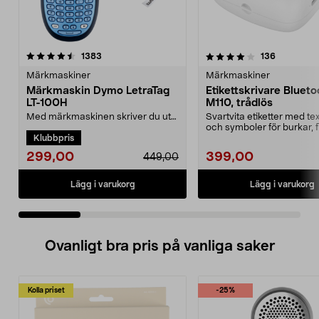
4.0 av 5 stjärnor
recensioner
4.0 av 5 stjärnor
recensione
1383
136
Märkmaskiner
Märkmaskiner
Märkmaskin Dymo LetraTag
Etikettskrivare Bluet
LT-100H
M110, trådlös
Med märkmaskinen skriver du ut
Svartvita etiketter med text
egna självhäftande etiketter.
och symboler för burkar, f
Klubbpris
Använd den för att ...
presente...
299,00
399,00
449,00
Lägg i varukorg
Lägg i varukorg
Ovanligt bra pris på vanliga saker
Kolla priset
-25%