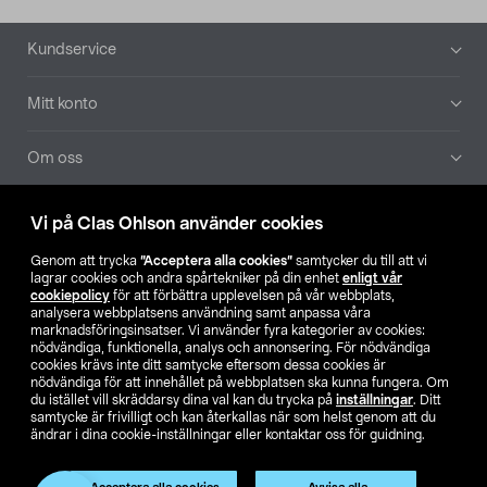
Sidfot
Kundservice
Mitt konto
Om oss
Aktuellt
Vi på Clas Ohlson använder cookies
Genom att trycka
”Acceptera alla cookies”
samtycker du till att vi
Våra bolag
lagrar cookies och andra spårtekniker på din enhet
enligt vår
cookiepolicy
för att förbättra upplevelsen på vår webbplats,
analysera webbplatsens användning samt anpassa våra
Hitta butik
marknadsföringsinsatser. Vi använder fyra kategorier av cookies:
nödvändiga, funktionella, analys och annonsering. För nödvändiga
cookies krävs inte ditt samtycke eftersom dessa cookies är
SE
NO
FI
nödvändiga för att innehållet på webbplatsen ska kunna fungera. Om
du istället vill skräddarsy dina val kan du trycka på
inställningar
. Ditt
samtycke är frivilligt och kan återkallas när som helst genom att du
ändrar i dina cookie-inställningar eller kontaktar oss för guidning.