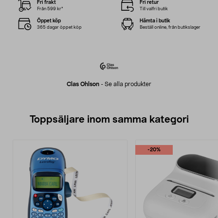
Fri frakt
Fri retur
Från 599 kr*
Till valfri butik
Öppet köp
Hämta i butik
365 dagar öppet köp
Beställ online, från butikslager
Clas Ohlson
-
Se alla produkter
Toppsäljare inom samma kategori
-20%