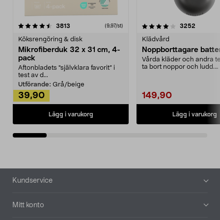
4.0av 5 stjärnor
recensioner
4.5av 5 stjärnor
recensio
3813
3252
(9,97/st)
Köksrengöring & disk
Klädvård
Mikrofiberduk 32 x 31 cm, 4-
Noppborttagare batter
pack
Vårda kläder och andra tex
ta bort noppor och ludd.
Aftonbladets "självklara favorit” i
Noppborttagaren fräs...
test av d...
Utförande:
Grå/beige
39,90
149,90
Lägg i varukorg
Lägg i varukorg
Sidfot
Kundservice
Mitt konto