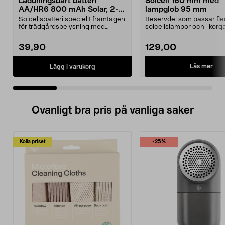
Laddningsbart batteri
Solcell 160 mm med
AA/HR6 800 mAh Solar, 2-
lampglob 95 mm
pack
Solcellsbatteri speciellt framtagen
Reservdel som passar fle
för trädgårdsbelysning med
solcellslampor och -korga
solceller och AA-...
Northlight. Solcell d...
39,90
129,00
Läs mer
Lägg i varukorg
Ovanligt bra pris på vanliga saker
Kolla priset
-25%