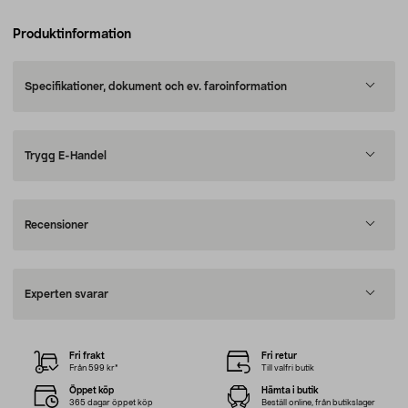
Produktinformation
Specifikationer, dokument och ev. faroinformation
Trygg E-Handel
Recensioner
Experten svarar
Fri frakt
Fri retur
Från 599 kr*
Till valfri butik
Öppet köp
Hämta i butik
365 dagar öppet köp
Beställ online, från butikslager