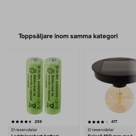
Toppsäljare inom samma kategori
4.0 av 5 stjärnor
recensioner
4.5 av 5 stjärnor
recensione
259
477
El reservdelar
El reservdelar