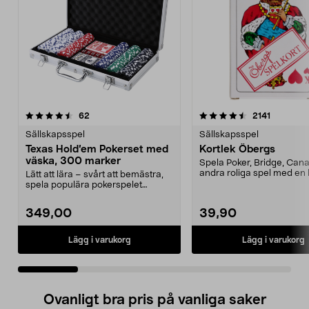
4.5 av 5 stjärnor
recensioner
5.0 av 5 stjärnor
recension
62
2141
Sällskapsspel
Sällskapsspel
Texas Hold’em Pokerset med
Kortlek Öbergs
väska, 300 marker
Spela Poker, Bridge, Can
andra roliga spel med en 
Lätt att lära – svårt att bemästra,
kortlek. Kort...
spela populära pokerspelet
hemma. Texas Hold...
349,00
39,90
Lägg i varukorg
Lägg i varukorg
Ovanligt bra pris på vanliga saker