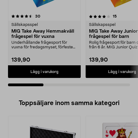
4.0av 5 stjärnor
recensioner
4.5av 5 stjärnor
recensioner
30
15
Sällskapsspel
Sällskapsspel
MIG Take Away Hemmakväll
MIG Take Away Junior
frågespel för vuxna
frågespel för barn
Underhållande frågesport för
Rolig frågesport för barn
vuxna för fredagsmyset, förfesten
från 6 år. MIG Junior Quiz
eller semestern. ...
lättspelat fråge...
139,90
139,90
Lägg i varukorg
Lägg i varukorg
Toppsäljare inom samma kategori