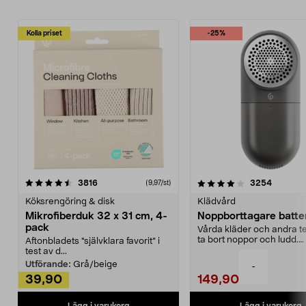
Kolla priset
-25%
4.0av 5 stjärnor
recensioner
4.5av 5 stjärnor
recensio
3816
3254
(9,97/st)
Köksrengöring & disk
Klädvård
Mikrofiberduk 32 x 31 cm, 4-
Noppborttagare batter
pack
Vårda kläder och andra tex
ta bort noppor och ludd.
Aftonbladets "självklara favorit” i
Noppborttagaren fräs...
test av d...
Utförande:
Grå/beige
-
39,90
149,90
Lägg i varukorg
Lägg i varukorg