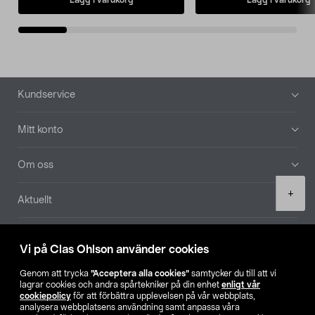
Sidfot
Kundservice
Mitt konto
Om oss
Product
+
Aktuellt
quantity
Våra bolag
Vi på Clas Ohlson använder cookies
Hitta butik
Genom att trycka
”Acceptera alla cookies”
samtycker du till att vi
lagrar cookies och andra spårtekniker på din enhet
enligt vår
cookiepolicy
för att förbättra upplevelsen på vår webbplats,
SE
NO
FI
analysera webbplatsens användning samt anpassa våra