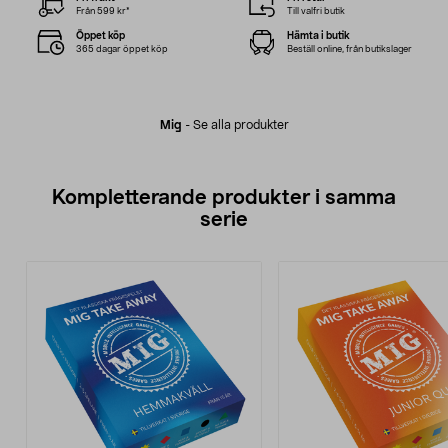
Från 599 kr*
Till valfri butik
Öppet köp
Hämta i butik
365 dagar öppet köp
Beställ online, från butikslager
Mig
-
Se alla produkter
Kompletterande produkter i samma
serie