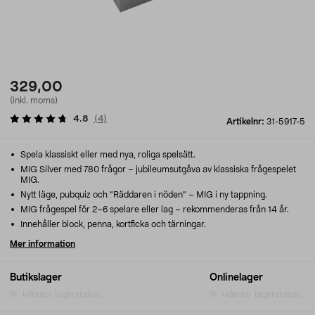
329,00
(inkl. moms)
4.8
(
4
)
Artikelnr:
31-5917-5
Spela klassiskt eller med nya, roliga spelsätt.
MIG Silver med 780 frågor – jubileumsutgåva av klassiska frågespelet
MIG.
Nytt läge, pubquiz och ”Räddaren i nöden” – MIG i ny tappning.
MIG frågespel för 2–6 spelare eller lag – rekommenderas från 14 år.
Innehåller block, penna, kortficka och tärningar.
Mer information
Butikslager
Onlinelager
Hämtar lagerstatus...
Hämtar lagerstatus...