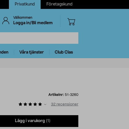
Privatkund
Företagskund
Välkommen
Logga in/Bli medlem
nden
Våra tjänster
Club Clas
Artikelnr:
51-3260
32
recensioner
Lägg i varukorg
(1)