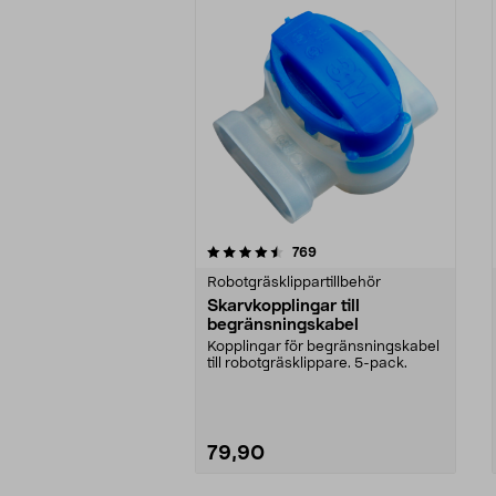
5av 5 stjärnor
3.0av 5 stjärnor
recensioner
769
Robotgräsklippartillbehör
Skarvkopplingar till
begränsningskabel
Kopplingar för begränsningskabel
till robotgräsklippare. 5-pack.
79,90