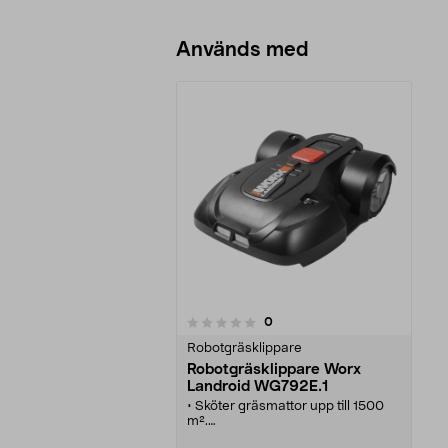
Lägg i varukorg
Används med
recensioner
0
0 av 5 stjärnor
Robotgräsklippare
Robotgräsklippare Worx
Landroid WG792E.1
• Sköter gräsmattor upp till 1500
m².
• Få tid över till annat i sommar -