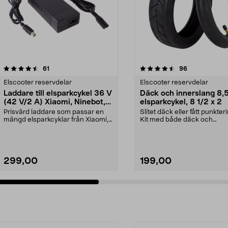
4.5 av 5 stjärnor
recensioner
4.5 av 5 stjärnor
recensioner
61
96
Elscooter reservdelar
Elscooter reservdelar
Laddare till elsparkcykel 36 V
Däck och innerslang 8,5"
(42 V/2 A) Xiaomi, Ninebot,
elsparkcykel, 8 1/2 x 2
E-Way m.fl.
Prisvärd laddare som passar en
Slitet däck eller fått punkter
mängd elsparkcyklar från Xiaomi,
Kit med både däck och
Ninebot och E-Wa...
innerslang. Luftdäck -...
299,00
199,00