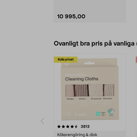
låt roboten ta hand om
gräsmattan.
• Förprogrammerad - lätt att
installera.
10 995,00
Se varianter
Ovanligt bra pris på vanliga
Kolla priset
5av 5 stjärnor
4.0av 5 stjärnor
recensioner
3813
Köksrengöring & disk