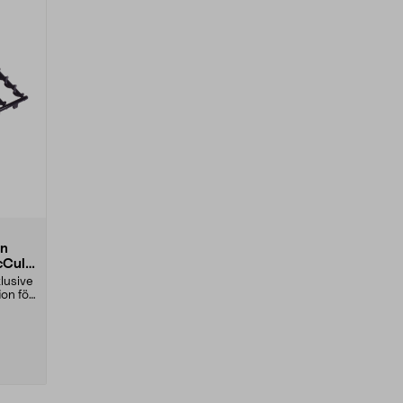
on
Cullo
lusive
ion för