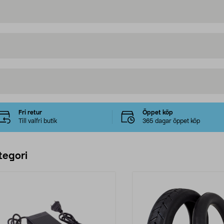
Fri retur
Öppet köp
Till valfri butik
365 dagar öppet köp
tegori