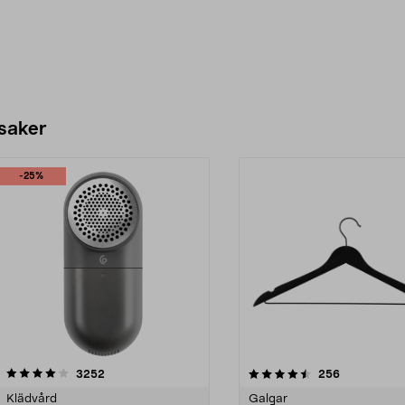
 saker
-25%
4.5av 5 stjärnor
recensioner
4.0av 5 stjärnor
recensioner
3252
256
Klädvård
Galgar