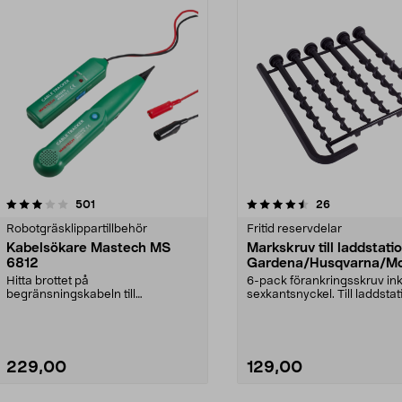
4.5av 5 stjärnor
recensioner
recensioner
501
26
Robotgräsklippartillbehör
Fritid reservdelar
Kabelsökare Mastech MS
Markskruv till laddstati
6812
Gardena/Husqvarna/Mc
ch
Hitta brottet på
6-pack förankringsskruv ink
begränsningskabeln till
sexkantsnyckel. Till laddstat
robotgräsklipparen. Kabelsökare
robotgräs...
Mastech...
229,00
129,00