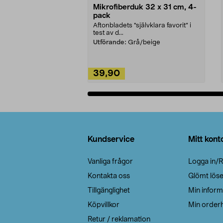
Mikrofiberduk 32 x 31 cm, 4-
pack
Aftonbladets "självklara favorit” i
test av d...
Utförande:
Grå/beige
39,90
Lägg i varukorg
Sidfot
Kundservice
Mitt kont
Vanliga frågor
Logga in/R
Kontakta oss
Glömt lös
Tillgänglighet
Min inform
Köpvillkor
Min orderh
Retur / reklamation