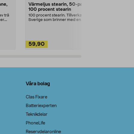
nne,
Värmeljus stearin, 50-pack,
Bikarbonat
100 procent stearin
Ett allsidigt 
städning och 
v trä
100 procent stearin. Tillverkade i
ute. Städa med
er.
Sverige som brinner med en
vacker och sotfri ...
59,90
49,90
Lägg i varukorg
Lägg
Våra bolag
Clas Fixare
Batteriexperten
Teknikdelar
PhoneLife
Reservdelaronline