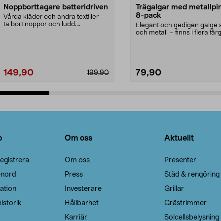
Noppborttagare batteridriven
Trägalgar med metallpi
8-pack
Vårda kläder och andra textilier –
ta bort noppor och ludd.
Elegant och gedigen galge a
Noppborttagaren fräs...
och metall – finns i flera färg
Galge med sv...
149,90
79,90
199,90
Lägg i varukorg
Lägg i varukorg
o
Om oss
Aktuellt
egistrera
Om oss
Presenter
enord
Press
Städ & rengöring
ation
Investerare
Grillar
istorik
Hållbarhet
Grästrimmer
Karriär
Solcellsbelysning