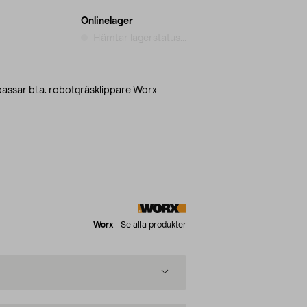
Onlinelager
Hämtar lagerstatus...
, passar bl.a. robotgräsklippare Worx
Worx
-
Se alla produkter