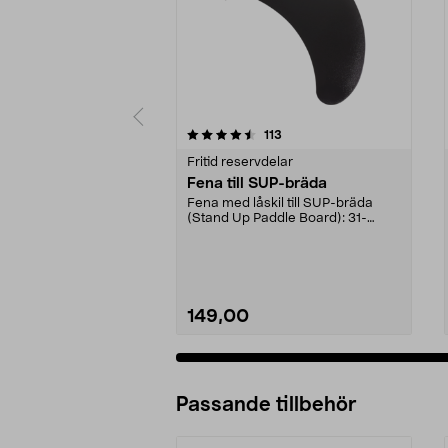
5 av 5 stjärnor
4.5 av 5 stjärnor
recensioner
113
Fritid reservdelar
Fena till SUP-bräda
Fena med låskil till SUP-bräda
(Stand Up Paddle Board): 31-
974331-2059, E11 Pass...
149,00
Passande tillbehör