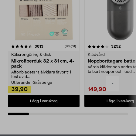
4.0av 5 stjärnor
recensioner
4.5av 5 stjärnor
recensio
3813
3252
(9,97/st)
Köksrengöring & disk
Klädvård
Mikrofiberduk 32 x 31 cm, 4-
Noppborttagare batter
pack
Vårda kläder och andra tex
ta bort noppor och ludd.
Aftonbladets "självklara favorit” i
Noppborttagaren fräs...
test av d...
Utförande:
Grå/beige
-
39,90
149,90
Lägg i varukorg
Lägg i varukorg