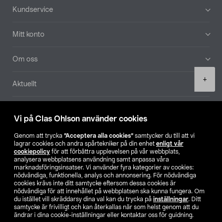
Sidfot
Kundservice
Mitt konto
Om oss
Product
+
Aktuellt
quantity
Våra bolag
Vi på Clas Ohlson använder cookies
Hitta butik
Genom att trycka
”Acceptera alla cookies”
samtycker du till att vi
lagrar cookies och andra spårtekniker på din enhet
enligt vår
cookiepolicy
för att förbättra upplevelsen på vår webbplats,
SE
NO
FI
analysera webbplatsens användning samt anpassa våra
marknadsföringsinsatser. Vi använder fyra kategorier av cookies:
nödvändiga, funktionella, analys och annonsering. För nödvändiga
cookies krävs inte ditt samtycke eftersom dessa cookies är
nödvändiga för att innehållet på webbplatsen ska kunna fungera. Om
du istället vill skräddarsy dina val kan du trycka på
inställningar
. Ditt
samtycke är frivilligt och kan återkallas när som helst genom att du
ändrar i dina cookie-inställningar eller kontaktar oss för guidning.
Köpvillkor
Privacy statement
Klubbvillkor
För företag