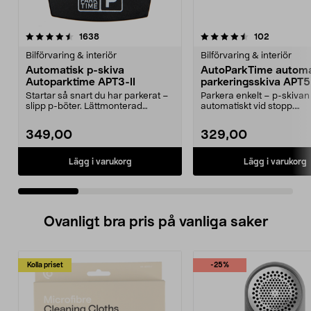
4.5 av 5 stjärnor
recensioner
4.0 av 5 stjärnor
recension
1638
102
Bilförvaring & interiör
Bilförvaring & interiör
Automatisk p-skiva
AutoParkTime automa
Autoparktime APT3-II
parkeringsskiva APT5,
Startar så snart du har parkerat –
Parkera enkelt – p-skivan s
slipp p-böter. Lättmonterad
automatiskt vid stopp.
automatisk p-skiv...
AutoParkTime APT5 aut...
349,00
329,00
Lägg i varukorg
Lägg i varukorg
Ovanligt bra pris på vanliga saker
Kolla priset
-25%