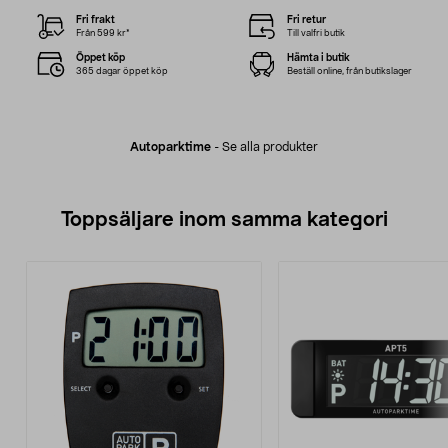
Fri frakt
Fri retur
Från 599 kr*
Till valfri butik
Öppet köp
Hämta i butik
365 dagar öppet köp
Beställ online, från butikslager
Autoparktime
-
Se alla produkter
Toppsäljare inom samma kategori