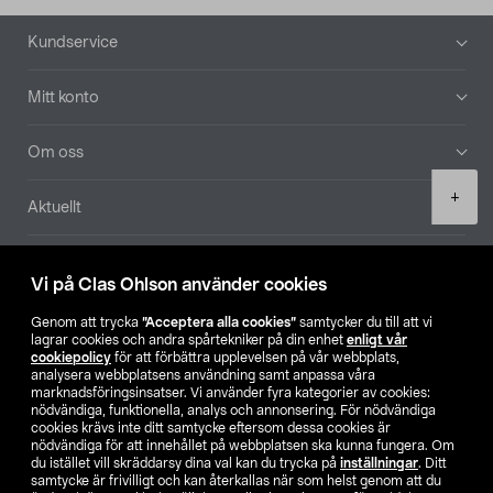
Sidfot
Kundservice
Mitt konto
Om oss
Product
+
Aktuellt
quantity
Våra bolag
Vi på Clas Ohlson använder cookies
Hitta butik
Genom att trycka
”Acceptera alla cookies”
samtycker du till att vi
lagrar cookies och andra spårtekniker på din enhet
enligt vår
cookiepolicy
för att förbättra upplevelsen på vår webbplats,
SE
NO
FI
analysera webbplatsens användning samt anpassa våra
marknadsföringsinsatser. Vi använder fyra kategorier av cookies:
nödvändiga, funktionella, analys och annonsering. För nödvändiga
cookies krävs inte ditt samtycke eftersom dessa cookies är
nödvändiga för att innehållet på webbplatsen ska kunna fungera. Om
du istället vill skräddarsy dina val kan du trycka på
inställningar
. Ditt
samtycke är frivilligt och kan återkallas när som helst genom att du