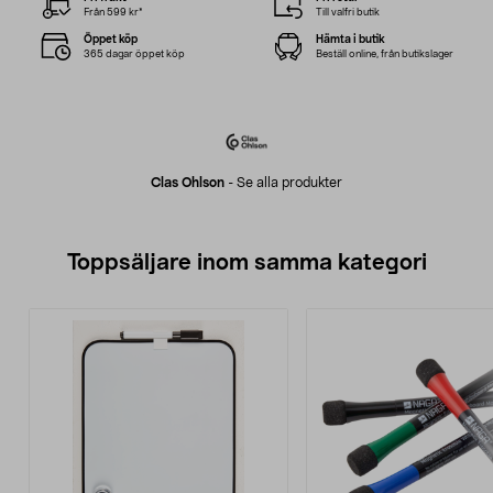
Från 599 kr*
Till valfri butik
Öppet köp
Hämta i butik
365 dagar öppet köp
Beställ online, från butikslager
Clas Ohlson
-
Se alla produkter
Toppsäljare inom samma kategori