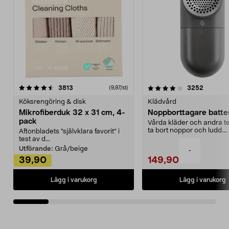
4.0av 5 stjärnor
recensioner
4.5av 5 stjärnor
recensio
3813
3252
(9,97/st)
Köksrengöring & disk
Klädvård
Mikrofiberduk 32 x 31 cm, 4-
Noppborttagare batter
pack
Vårda kläder och andra tex
ta bort noppor och ludd.
Aftonbladets "självklara favorit” i
Noppborttagaren fräs...
test av d...
Utförande:
Grå/beige
-
39,90
149,90
Lägg i varukorg
Lägg i varukorg