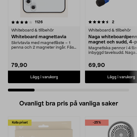
4.5 av 5 stjärnor
recensioner
4.5 av 5 stjärnor
recensioner
1126
2
Whiteboard & tillbehör
Whiteboard & tillbehör
Whiteboard magnettavla
Naga whiteboardpenn
magnet och sudd, 4-
Skrivtavla med magnetfäste – 1
penna och 2 magneter ingår. Fäst
Magnetiska pennor i 4 fä
tavlan på kylskå...
inbyggd tavelsudd. Naga
whiteboardpennor – fäst..
79,90
69,90
Lägg i varukorg
Lägg i varukorg
Ovanligt bra pris på vanliga saker
Kolla priset
-25%