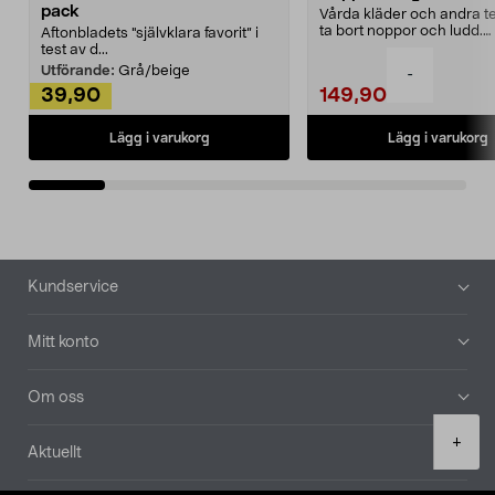
pack
Vårda kläder och andra tex
ta bort noppor och ludd.
Aftonbladets "självklara favorit” i
Noppborttagaren fräs...
test av d...
Utförande:
Grå/beige
-
39,90
149,90
Lägg i varukorg
Lägg i varukorg
Sidfot
Kundservice
Mitt konto
Om oss
Product
+
Aktuellt
quantity