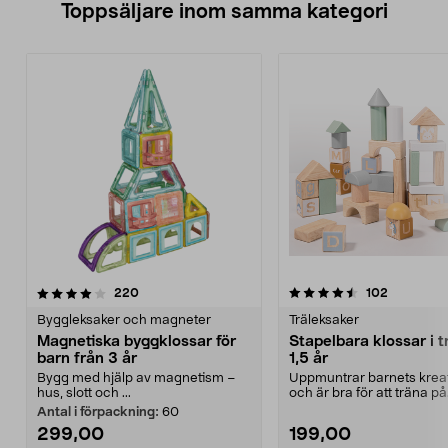
Toppsäljare inom samma kategori
4.5 av 5 stjärnor
recensioner
4.5 av 5 stjärnor
recension
220
102
Byggleksaker och magneter
Träleksaker
Magnetiska byggklossar för
Stapelbara klossar i t
barn från 3 år
1,5 år
Bygg med hjälp av magnetism –
Uppmuntrar barnets kreat
hus, slott och ...
och är bra för att träna på
finmotoriken. 60 st...
Antal i förpackning:
60
299,00
199,00