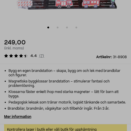
249,00
(inkl. moms)
4.4
(
7
)
Artikelnr:
31-8908
Bygg en egen brandstation – skapa, bygg om och lek med brandbilar
och figurer.
Magnetiska byggklossar brandstation – stimulerar fantasi och
problemlösning.
Klossarna fäster enkelt ihop med starka magneter – lätt för barn att
bygga.
Pedagogisk leksak som tränar motorik, logiskt tänkande och samarbete.
Brandbilar, brandmän, vägskyltar och tillbehör ingår. Från 3 år.
Mer information
Kontrollera lager i butik eller välj butik för upphämtning