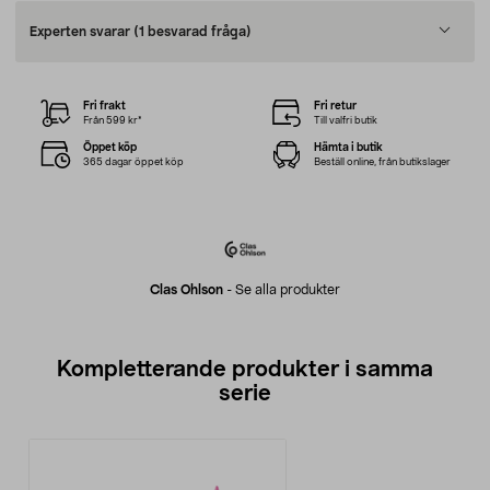
Experten svarar
(1 besvarad fråga)
Fri frakt
Fri retur
Från 599 kr*
Till valfri butik
Öppet köp
Hämta i butik
365 dagar öppet köp
Beställ online, från butikslager
Clas Ohlson
-
Se alla produkter
Kompletterande produkter i samma
serie