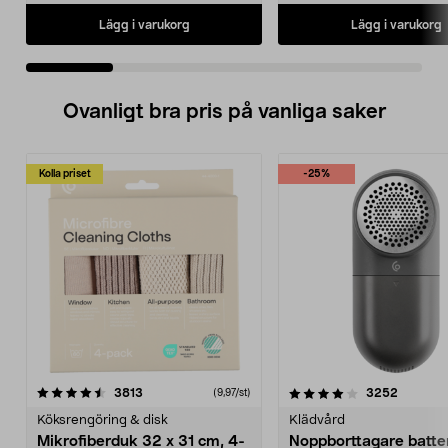
Lägg i varukorg
Lägg i varukorg
Ovanligt bra pris på vanliga saker
Kolla priset
-25%
4.0av 5 stjärnor
recensioner
4.5av 5 stjärnor
recensio
3813
3252
(9,97/st)
Köksrengöring & disk
Klädvård
Mikrofiberduk 32 x 31 cm, 4-
Noppborttagare batter