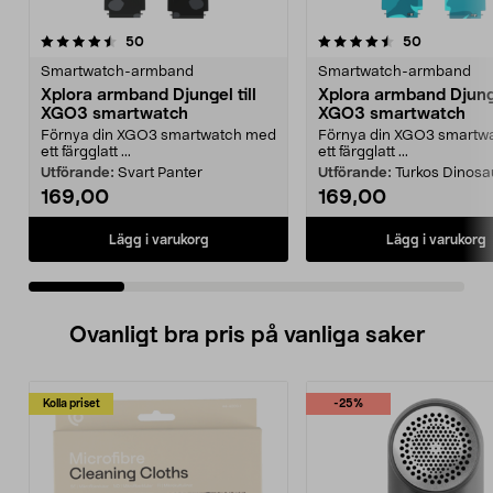
4.5 av 5 stjärnor
recensioner
5.0 av 5 stjärnor
recensione
50
50
Smartwatch-armband
Smartwatch-armband
Xplora armband Djungel till
Xplora armband Djunge
XGO3 smartwatch
XGO3 smartwatch
Förnya din XGO3 smartwatch med
Förnya din XGO3 smartw
ett färgglatt ...
ett färgglatt ...
Utförande:
Svart Panter
Utförande:
Turkos Dinosa
169,00
169,00
Lägg i varukorg
Lägg i varukorg
Ovanligt bra pris på vanliga saker
Kolla priset
-25%