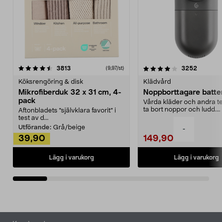
4.0av 5 stjärnor
recensioner
4.5av 5 stjärnor
recensio
3813
3252
(9,97/st)
Köksrengöring & disk
Klädvård
Mikrofiberduk 32 x 31 cm, 4-
Noppborttagare batter
pack
Vårda kläder och andra tex
ta bort noppor och ludd.
Aftonbladets "självklara favorit” i
Noppborttagaren fräs...
test av d...
Utförande:
Grå/beige
-
39,90
149,90
Lägg i varukorg
Lägg i varukorg
Sidfot