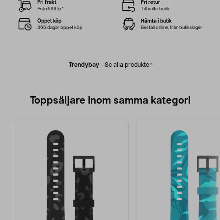
Fri frakt
Fri retur
Från 599 kr*
Till valfri butik
Öppet köp
Hämta i butik
365 dagar öppet köp
Beställ online, från butikslager
Trendybay
-
Se alla produkter
Toppsäljare inom samma kategori