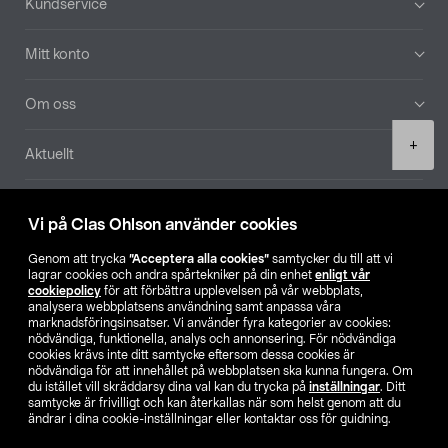
Kundservice
Mitt konto
Om oss
Product
+
Aktuellt
quantity
Våra bolag
Vi på Clas Ohlson använder cookies
Hitta butik
Genom att trycka
”Acceptera alla cookies”
samtycker du till att vi
lagrar cookies och andra spårtekniker på din enhet
enligt vår
cookiepolicy
för att förbättra upplevelsen på vår webbplats,
SE
NO
FI
analysera webbplatsens användning samt anpassa våra
marknadsföringsinsatser. Vi använder fyra kategorier av cookies:
nödvändiga, funktionella, analys och annonsering. För nödvändiga
cookies krävs inte ditt samtycke eftersom dessa cookies är
nödvändiga för att innehållet på webbplatsen ska kunna fungera. Om
du istället vill skräddarsy dina val kan du trycka på
inställningar
. Ditt
samtycke är frivilligt och kan återkallas när som helst genom att du
ändrar i dina cookie-inställningar eller kontaktar oss för guidning.
Köpvillkor
Privacy statement
Klubbvillkor
För företag