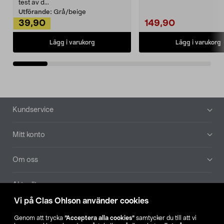
Noppborttagaren fräs...
test av d...
Utförande:
Grå/beige
39,90
149,90
Lägg i varukorg
Lägg i varukorg
Sidfot
Kundservice
Mitt konto
Om oss
Aktuellt
Vi på Clas Ohlson använder cookies
Våra bolag
Genom att trycka
”Acceptera alla cookies”
samtycker du till att vi