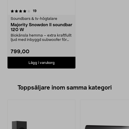
recensioner
19
Soundbars & tv-högtalare
Majority Snowdon II soundbar
120 W
Biokänsla hemma – extra kraftfullt
ljud med inbyggd subwoofer för
djupare bas. M...
799,00
Lägg i varukorg
Toppsäljare inom samma kategori