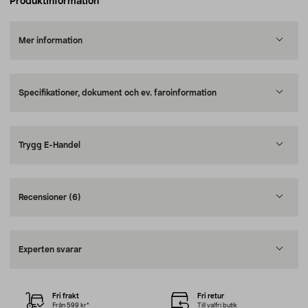
Produktinformation
Mer information
Specifikationer, dokument och ev. faroinformation
Trygg E-Handel
Recensioner
(6)
Experten svarar
Fri frakt
Fri retur
Från 599 kr*
Till valfri butik