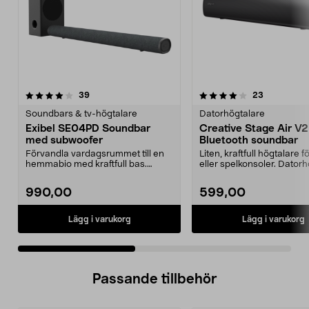
4.0 av 5 stjärnor
recensioner
4.0 av 5 stjärnor
recensione
39
23
Soundbars & tv-högtalare
Datorhögtalare
Exibel SE04PD Soundbar
Creative Stage Air V2
med subwoofer
Bluetooth soundbar
Förvandla vardagsrummet till en
Liten, kraftfull högtalare f
hemmabio med kraftfull bas.
eller spelkonsoler. Dator
Kompakt soundbar frå...
som även...
990,00
599,00
Lägg i varukorg
Lägg i varukorg
Passande tillbehör