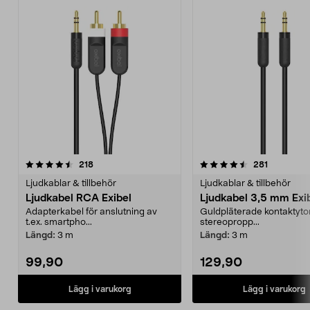
4.5av 5 stjärnor
recensioner
recensione
218
281
Ljudkablar & tillbehör
Ljudkablar & tillbehör
Ljudkabel RCA Exibel
Ljudkabel 3,5 mm Exi
Adapterkabel för anslutning av
Guldpläterade kontaktyto
t.ex. smartpho...
stereopropp...
Längd:
3 m
Längd:
3 m
99,90
129,90
Lägg i varukorg
Lägg i varukorg