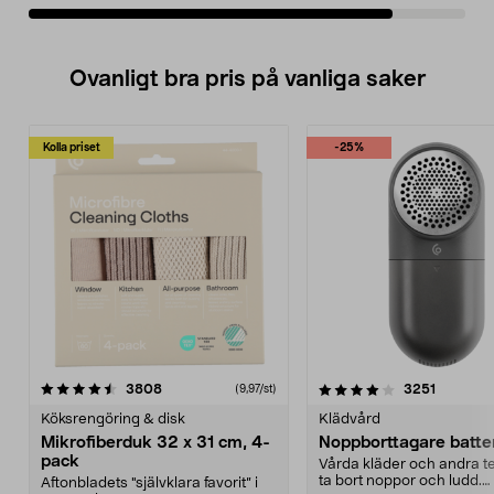
Ovanligt bra pris på vanliga saker
Kolla priset
-25%
4.0av 5 stjärnor
recensioner
4.5av 5 stjärnor
recensio
3808
3251
(9,97/st)
Köksrengöring & disk
Klädvård
Mikrofiberduk 32 x 31 cm, 4-
Noppborttagare batter
pack
Vårda kläder och andra tex
ta bort noppor och ludd.
Aftonbladets "självklara favorit” i