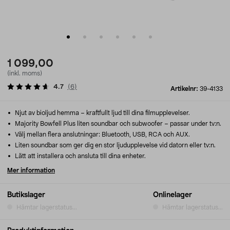
1 099,00
(inkl. moms)
4.7
(
6
)
Artikelnr:
39-4133
Njut av bioljud hemma – kraftfullt ljud till dina filmupplevelser.
Majority Bowfell Plus liten soundbar och subwoofer – passar under tv:n.
Välj mellan flera anslutningar: Bluetooth, USB, RCA och AUX.
Liten soundbar som ger dig en stor ljudupplevelse vid datorn eller tv:n.
Lätt att installera och ansluta till dina enheter.
Mer information
Butikslager
Onlinelager
Hämtar lagerstatus...
Hämtar lagerstatus...