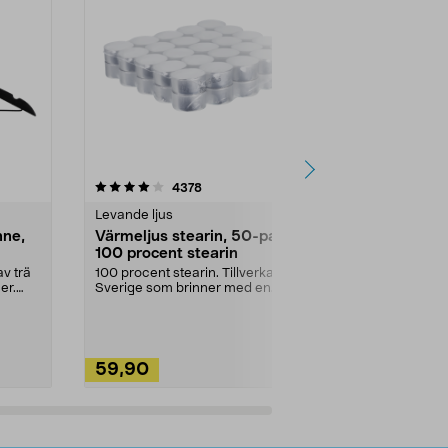
4.5av 5 stjärnor
recensioner
4.5
4378
2
Levande ljus
Rengöringsm
nne,
Värmeljus stearin, 50-pack,
Bikarbonat
100 procent stearin
Ett allsidigt 
städning och 
v trä
100 procent stearin. Tillverkade i
ute. Städa med
er.
Sverige som brinner med en
vacker och sotfri ...
59,90
49,90
Lägg i varukorg
Lägg