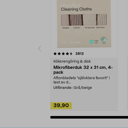
5av 5 stjärnor
4.0av 5 stjärnor
recensioner
3813
Köksrengöring & disk
Mikrofiberduk 32 x 31 cm, 4-
pack
Aftonbladets "självklara favorit” i
test av d...
Utförande:
Grå/beige
39,90
Lägg i varukorg