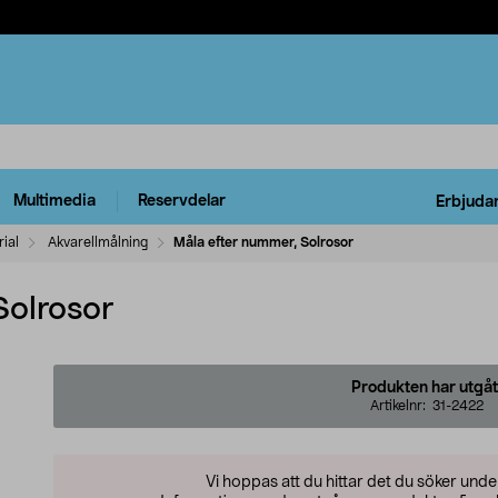
Multimedia
Reservdelar
Erbjuda
ial
Akvarellmålning
Måla efter nummer, Solrosor
Solrosor
Produkten har utgåt
Artikelnr:
31-2422
Vi hoppas att du hittar det du söker und