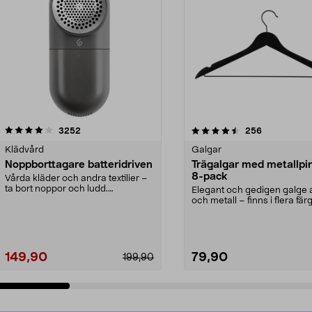
4.5av 5 stjärnor
recensioner
4.0av 5 stjärnor
recensioner
3252
256
Klädvård
Galgar
Noppborttagare batteridriven
Trägalgar med metallpi
8-pack
Vårda kläder och andra textilier –
ta bort noppor och ludd.
Elegant och gedigen galge a
Noppborttagaren fräs...
och metall – finns i flera färg
Galge med sv...
149,90
79,90
199,90
Lägg i varukorg
Lägg i varukorg