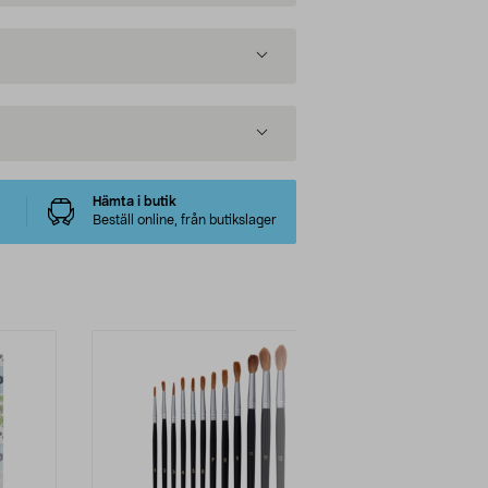
Hämta i butik
Beställ online, från butikslager