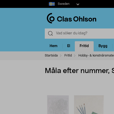
Select
Sweden
market
Hem
El
Fritid
Bygg
Startsida
Fritid
Hobby- & konstnärsmater
Måla efter nummer, 