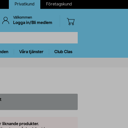
Privatkund
Företagskund
Välkommen
Logga in/Bli medlem
nden
Våra tjänster
Club Clas
t
er
liknande produkter.