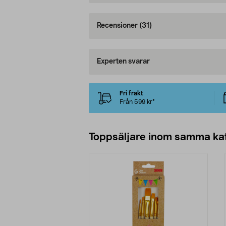
Recensioner
(31)
Experten svarar
Fri frakt
Från 599 kr*
Toppsäljare inom samma ka