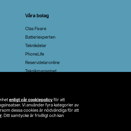
Våra bolag
Clas Fixare
Batteriexperten
Teknikdelar
PhoneLife
Reservdelaronline
Teknikmagasinet
enhet
enligt vår cookiepolicy
för att
insatser. Vi använder fyra kategorier av
tersom dessa cookies är nödvändiga för att
r
. Ditt samtycke är frivilligt och kan
itta butik