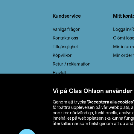
Sidfot
Kundservice
Mitt kont
Vanliga frågor
Logga in/R
Kontakta oss
Glömt lös
Tillgänglighet
Min inform
Köpvillkor
Min orderh
Retur / reklamation
Elavfall
Cookie policy
Leveransalternativ
Vi på Clas Ohlson använder
Genom att trycka
”Acceptera alla cookies
förbättra upplevelsen på vår webbplats, 
cookies: nödvändiga, funktionella, analys
innehållet på webbplatsen ska kunna funger
återkallas när som helst genom att du ändra
© 2026 Cla