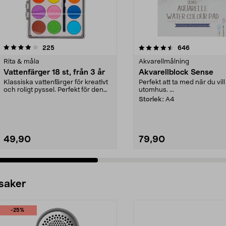
4.5 av 5 stjärnor
recensioner
4.0 av 5 stjärnor
recensioner
225
646
Rita & måla
Akvarellmålning
Vattenfärger 18 st, från 3 år
Akvarellblock Sense
Klassiska vattenfärger för kreativt
Perfekt att ta med när du vil
och roligt pyssel. Perfekt för den
utomhus. ...
unga kons...
Storlek:
A4
49,90
79,90
 saker
-25%