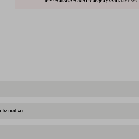
Information om den utgångna produkten finns l
information