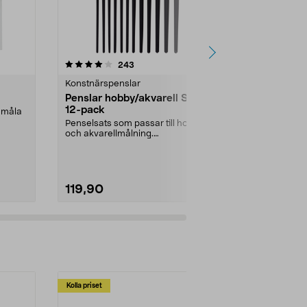
4.5 av 5 stjärnor
recensioner
4.5
243
5
Konstnärspenslar
Konstnärspen
Penslar hobby/akvarell Sang
Penslar akv
12-pack
Newton 6-
l måla
Penselsats som passar till hobby-
Akvarellpensl
och akvarellmålning.
akvarellfärge
Konstnärspenslar med blan...
med syntetbor
119,90
119,90
Kolla priset
Multibuy