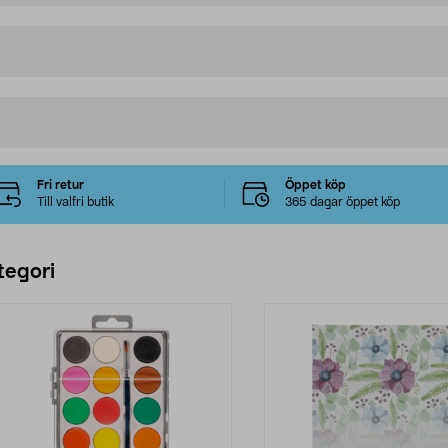
Fri retur
Öppet köp
Till valfri butik
365 dagar öppet köp
tegori