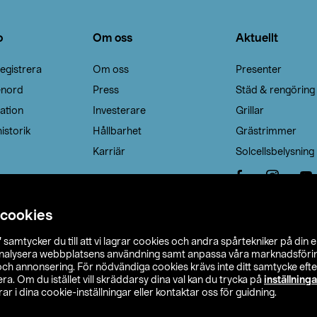
o
Om oss
Aktuellt
egistrera
Om oss
Presenter
enord
Press
Städ & rengöring
ation
Investerare
Grillar
istorik
Hållbarhet
Grästrimmer
Karriär
Solcellsbelysning
 cookies
”
samtycker du till att vi lagrar cookies och andra spårtekniker på din 
analysera webbplatsens användning samt anpassa våra marknadsförings
 och annonsering. För nödvändiga cookies krävs inte ditt samtycke ef
a. Om du istället vill skräddarsy dina val kan du trycka på
inställninga
r i dina cookie-inställningar eller kontaktar oss för guidning.
s Ohlson
Köpvillkor
Privacy statement
Klubbvillkor
H