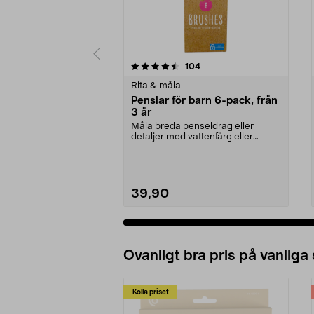
5 av 5 stjärnor
4.0 av 5 stjärnor
recensioner
104
Rita & måla
Penslar för barn 6-pack, från
3 år
Måla breda penseldrag eller
detaljer med vattenfärg eller
akrylfärg. Penslar i o...
39,90
Ovanligt bra pris på vanliga
Kolla priset