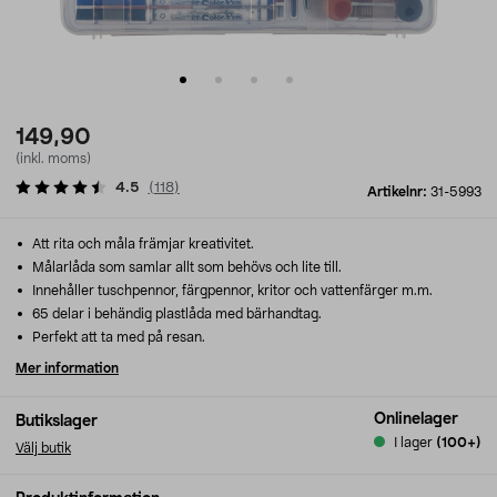
149,90
(inkl. moms)
4.5
(
118
)
Artikelnr:
31-5993
Att rita och måla främjar kreativitet.
Målarlåda som samlar allt som behövs och lite till.
Innehåller tuschpennor, färgpennor, kritor och vattenfärger m.m.
65 delar i behändig plastlåda med bärhandtag.
Perfekt att ta med på resan.
Mer information
Onlinelager
Butikslager
I lager
(100+)
Välj butik