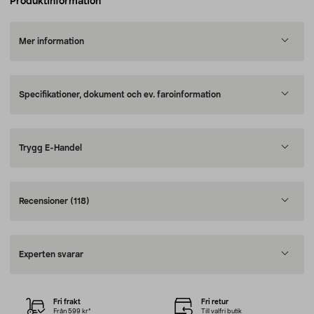
Produktinformation
Mer information
Specifikationer, dokument och ev. faroinformation
Trygg E-Handel
Recensioner
(118)
Experten svarar
Fri frakt
Fri retur
Från 599 kr*
Till valfri butik