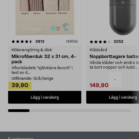
4.0av 5 stjärnor
recensioner
4.5av 5 stjärnor
recensio
3813
3252
(9,97/st)
Köksrengöring & disk
Klädvård
Mikrofiberduk 32 x 31 cm, 4-
Noppborttagare batter
pack
Vårda kläder och andra tex
ta bort noppor och ludd.
Aftonbladets "självklara favorit” i
Noppborttagaren fräs...
test av d...
Utförande:
Grå/beige
-
39,90
149,90
Lägg i varukorg
Lägg i varukorg
Sidfot