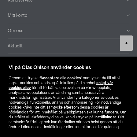
Kundservice
Mitt konto
Om oss
Product
+
Aktuellt
quantity
Våra bolag
Vi på Clas Ohlson använder cookies
Hitta butik
Genom att trycka
”Acceptera alla cookies”
samtycker du till att vi
lagrar cookies och andra spårtekniker på din enhet
enligt vår
cookiepolicy
för att förbättra upplevelsen på vår webbplats,
SE
NO
FI
analysera webbplatsens användning samt anpassa våra
marknadsföringsinsatser. Vi använder fyra kategorier av cookies:
nödvändiga, funktionella, analys och annonsering. För nödvändiga
cookies krävs inte ditt samtycke eftersom dessa cookies är
nödvändiga för att innehållet på webbplatsen ska kunna fungera. Om
du istället vill skräddarsy dina val kan du trycka på
inställningar
. Ditt
samtycke är frivilligt och kan återkallas när som helst genom att du
ändrar i dina cookie-inställningar eller kontaktar oss för guidning.
Köpvillkor
Privacy statement
Klubbvillkor
För företag