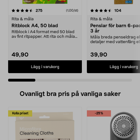
4.5 av 5 stjärnor
recensioner
4.0 av 5 stjärnor
recension
275
104
(1,00/st)
Rita & måla
Rita & måla
Ritblock A4, 50 blad
Penslar för barn 6-pac
3 år
Ritblock i A4 format med 50 blad
av fint ritpapper. Att rita och måla
Måla breda penseldrag el
stimulerar...
detaljer med vattenfärg el
akrylfärg. Penslar i o...
49,90
39,90
Lägg i varukorg
Lägg i varukorg
Ovanligt bra pris på vanliga saker
Kolla priset
-25%