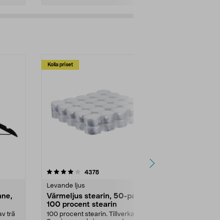
Kolla priset
Multibuy
4.5av 5 stjärnor
recensioner
4.5
4378
2
Levande ljus
Rengöringsm
nne,
Värmeljus stearin, 50-pack,
Bikarbonat
100 procent stearin
Ett allsidigt 
städning och 
v trä
100 procent stearin. Tillverkade i