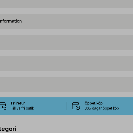
information
Fri retur
Öppet köp
Till valfri butik
365 dagar öppet köp
tegori