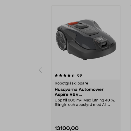
5 av 5 stjärnor
4.5 av 5 stjärnor
recensioner
69
Robotgräsklippare
Husqvarna Automower
Aspire R6V
robotgräsklippare, 600 m2
Upp till 600 m². Max lutning 40 %.
Slingfri och appstyrd med AI-
kamera. Husqvarn...
13100,00