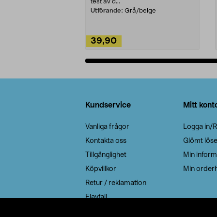
test av d...
Utförande:
Grå/beige
39,90
Lägg i varukorg
Sidfot
Kundservice
Mitt kont
Vanliga frågor
Logga in/R
Kontakta oss
Glömt lös
Tillgänglighet
Min inform
Köpvillkor
Min orderh
Retur / reklamation
Elavfall
Cookie policy