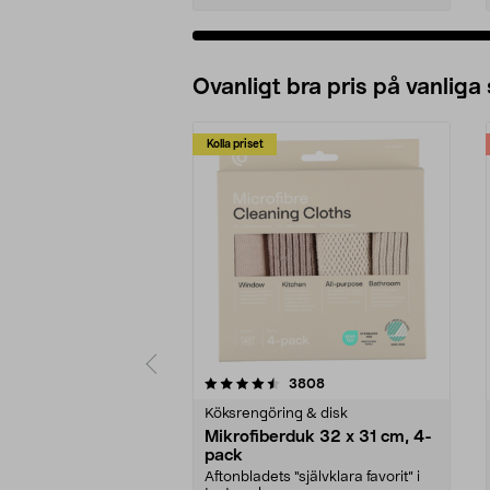
Ovanligt bra pris på vanliga
Kolla priset
5av 5 stjärnor
4.0av 5 stjärnor
recensioner
3808
Köksrengöring & disk
Mikrofiberduk 32 x 31 cm, 4-
pack
Aftonbladets "självklara favorit” i