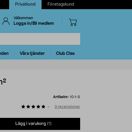
Privatkund
Företagskund
Välkommen
Logga in/Bli medlem
nden
Våra tjänster
Club Clas
m²
Artikelnr:
10-1-5
3
recensioner
Lägg i varukorg
(1)