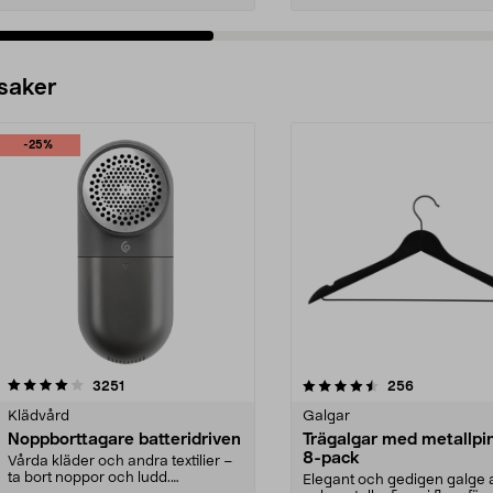
 saker
-25%
4.5av 5 stjärnor
recensioner
4.0av 5 stjärnor
recensioner
3251
256
Klädvård
Galgar
Noppborttagare batteridriven
Trägalgar med metallpi
8-pack
Vårda kläder och andra textilier –
ta bort noppor och ludd.
Elegant och gedigen galge a