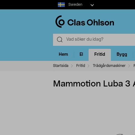
Select
Sweden
market
Hem
El
Fritid
Bygg
Startsida
Fritid
Trädgårdsmaskiner
Mammotion Luba 3 A