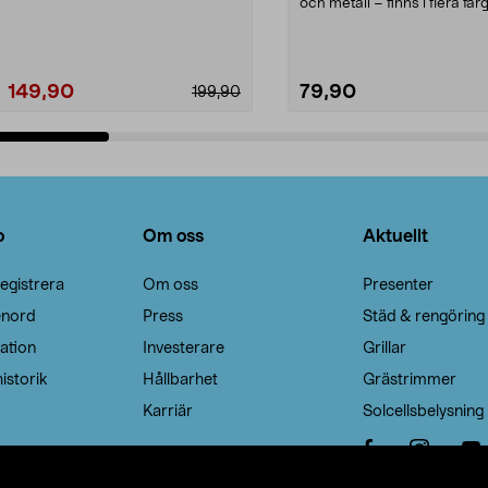
Noppborttagaren fräs...
och metall – finns i flera färg
Galge med sv...
149,90
79,90
199,90
Lägg i varukorg
Lägg i varukorg
o
Om oss
Aktuellt
egistrera
Om oss
Presenter
enord
Press
Städ & rengöring
ation
Investerare
Grillar
istorik
Hållbarhet
Grästrimmer
Karriär
Solcellsbelysning