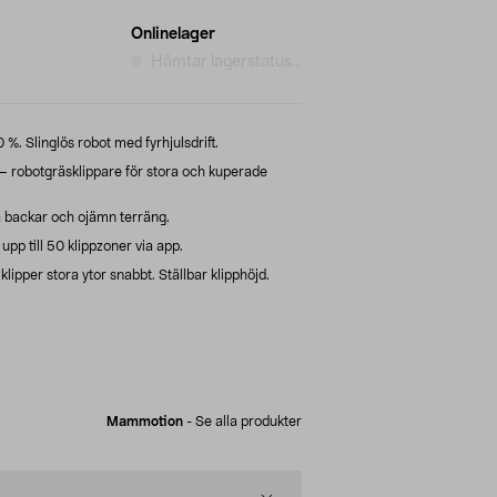
Onlinelager
Hämtar lagerstatus...
%. Slinglös robot med fyrhjulsdrift.
obotgräsklippare för stora och kuperade
ta backar och ojämn terräng.
pp till 50 klippzoner via app.
lipper stora ytor snabbt. Ställbar klipphöjd.
Mammotion
-
Se alla produkter