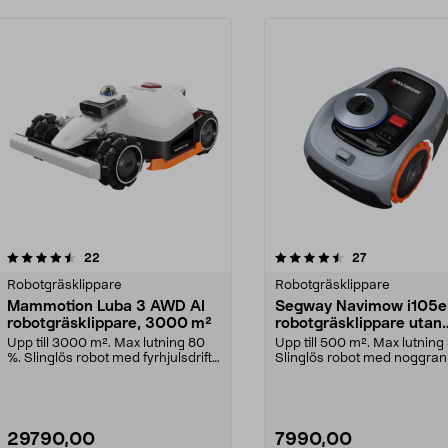
4.5 av 5 stjärnor
recensioner
4.5 av 5 stjärnor
recensioner
22
27
Robotgräsklippare
Robotgräsklippare
Mammotion Luba 3 AWD AI
Segway Navimow i105e
robotgräsklippare, 3000 m²
robotgräsklippare utan
slinga, 500 m2
Upp till 3000 m². Max lutning 80
Upp till 500 m². Max lutning
%. Slinglös robot med fyrhjulsdrift.
Slinglös robot med noggra
Mammotion ...
klippning. Segway...
29790,00
7990,00