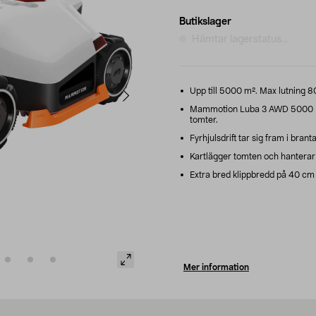
Butikslager
Hämtar lagerstatus...
Upp till 5000 m². Max lutning 80 
Mammotion Luba 3 AWD 5000 – r
tomter.
Fyrhjulsdrift tar sig fram i bran
Kartlägger tomten och hanterar u
Extra bred klippbredd på 40 cm k
Mer information