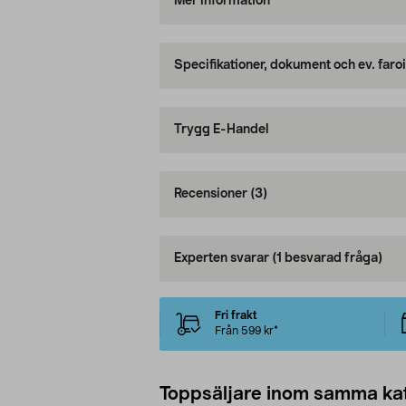
Mer information
Specifikationer, dokument och ev. faro
Trygg E-Handel
Recensioner
(3)
Experten svarar
(1 besvarad fråga)
Fri frakt
Från 599 kr*
Toppsäljare inom samma ka