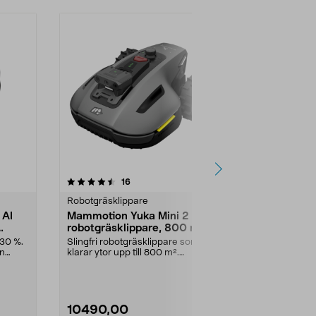
3.5 av 5 stjärnor
recensioner
4.0
16
4
Robotgräsklippare
Robotgräskli
 AI
Mammotion Yuka Mini 2 AI
Dreame A1 
robotgräsklippare, 800 m²
robotgräskl
slinga, 100
 30 %.
Slingfri robotgräsklippare som
Slinglös robo
nn
klarar ytor upp till 800 m².
smart 3D-LiD
Mammotion YUKA Mini ...
Dreame A1 Pro
10490,00
12990,0