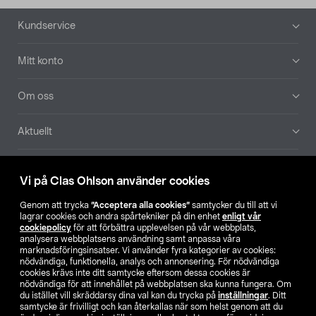
Sidfot
Kundservice
Mitt konto
Om oss
Aktuellt
Våra bolag
Vi på Clas Ohlson använder cookies
Hitta butik
Genom att trycka
”Acceptera alla cookies”
samtycker du till att vi
lagrar cookies och andra spårtekniker på din enhet
enligt vår
cookiepolicy
för att förbättra upplevelsen på vår webbplats,
SE
NO
FI
analysera webbplatsens användning samt anpassa våra
marknadsföringsinsatser. Vi använder fyra kategorier av cookies:
nödvändiga, funktionella, analys och annonsering. För nödvändiga
cookies krävs inte ditt samtycke eftersom dessa cookies är
nödvändiga för att innehållet på webbplatsen ska kunna fungera. Om
du istället vill skräddarsy dina val kan du trycka på
inställningar
. Ditt
samtycke är frivilligt och kan återkallas när som helst genom att du