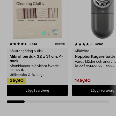
4.0av 5 stjärnor
recensioner
4.5av 5 stjärnor
recensio
3813
3252
(9,97/st)
Köksrengöring & disk
Klädvård
Mikrofiberduk 32 x 31 cm, 4-
Noppborttagare batter
pack
Vårda kläder och andra tex
ta bort noppor och ludd.
Aftonbladets "självklara favorit” i
Noppborttagaren fräs...
test av d...
Utförande:
Grå/beige
39,90
149,90
Lägg i varukorg
Lägg i varukorg