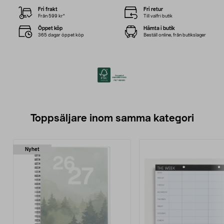
Fri frakt
Fri retur
Från 599 kr*
Till valfri butik
Öppet köp
Hämta i butik
365 dagar öppet köp
Beställ online, från butikslager
Toppsäljare inom samma kategori
Nyhet