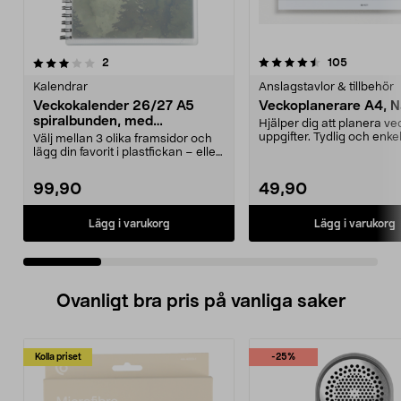
4.5 av 5 stjärnor
recensioner
4.0 av 5 stjärnor
recension
2
105
Kalendrar
Anslagstavlor & tillbehör
Veckokalender 26/27 A5
Veckoplanerare A4, 
spiralbunden, med
Hjälper dig att planera v
högtidsdagar
uppgifter. Tydlig och enkel
Välj mellan 3 olika framsidor och
använda. Praktis...
lägg din favorit i plastfickan – eller
designa...
99,90
49,90
Lägg i varukorg
Lägg i varukorg
Ovanligt bra pris på vanliga saker
Kolla priset
-25%