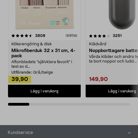
4.0av 5 stjärnor
recensioner
4.5av 5 stjärnor
recensio
3808
3251
(9,97/st)
Köksrengöring & disk
Klädvård
Mikrofiberduk 32 x 31 cm, 4-
Noppborttagare batter
pack
Vårda kläder och andra tex
ta bort noppor och ludd.
Aftonbladets "självklara favorit” i
Noppborttagaren fräs...
test av d...
Utförande:
Grå/beige
39,90
149,90
Lägg i varukorg
Lägg i varukorg
Sidfot
Kundservice