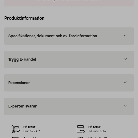
Produktinformation
Specifikationer, dokument och ev. faroinformation
Trygg E-Handel
Recensioner
Experten svarar
Fri frakt
Fri retur
Från 599 kr*
Till valfri butik