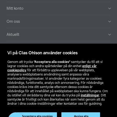
Mitt konto
Om oss
Aktuellt
Våra bolag
Vi på Clas Ohlson använder cookies
Hitta butik
Genom att trycka
”Acceptera alla cookies”
samtycker du till att vi
lagrar cookies och andra spårtekniker på din enhet
enligt vår
cookiepolicy
för att förbättra upplevelsen på vår webbplats,
SE
NO
FI
analysera webbplatsens användning samt anpassa våra
marknadsföringsinsatser. Vi använder fyra kategorier av cookies:
nödvändiga, funktionella, analys och annonsering. För nödvändiga
cookies krävs inte ditt samtycke eftersom dessa cookies är
nödvändiga för att innehållet på webbplatsen ska kunna fungera. Om
du istället vill skräddarsy dina val kan du trycka på
inställningar
. Ditt
samtycke är frivilligt och kan återkallas när som helst genom att du
ändrar i dina cookie-inställningar eller kontaktar oss för guidning.
Köpvillkor
Privacy statement
Klubbvillkor
För företag
Ändra till priser exklusive moms
Produkten har utgått
Acceptera alla cookies
Avvisa alla