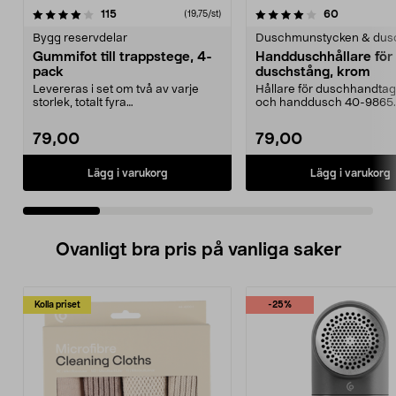
4.0 av 5 stjärnor
recensioner
4.5 av 5 stjärnor
recensione
115
60
(19,75/st)
Bygg reservdelar
Duschmunstycken & dus
Gummifot till trappstege, 4-
Handduschhållare fö
pack
duschstång, krom
Levereras i set om två av varje
Hållare för duschhandtag t
storlek, totalt fyra
och handdusch 40-9865.
stycken.Innermåtten på de t...
22 mm stång och ...
79,00
79,00
Lägg i varukorg
Lägg i varukorg
Ovanligt bra pris på vanliga saker
Kolla priset
-25%