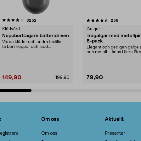
4.5av 5 stjärnor
recensioner
4.0av 5 stjärnor
recensioner
3252
256
Klädvård
Galgar
Noppborttagare batteridriven
Trägalgar med metallpi
8-pack
Vårda kläder och andra textilier –
ta bort noppor och ludd.
Elegant och gedigen galge a
Noppborttagaren fräs...
och metall – finns i flera färg
Galge med sv...
149,90
79,90
199,90
Lägg i varukorg
Lägg i varukorg
o
Om oss
Aktuellt
egistrera
Om oss
Presenter