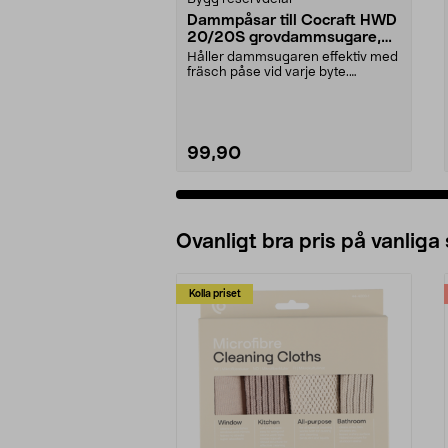
Dammpåsar till Cocraft HWD
20/20S grovdammsugare,
5-pack
Håller dammsugaren effektiv med
fräsch påse vid varje byte.
Dammsugarpåsar för C...
99,90
Ovanligt bra pris på vanliga
Kolla priset