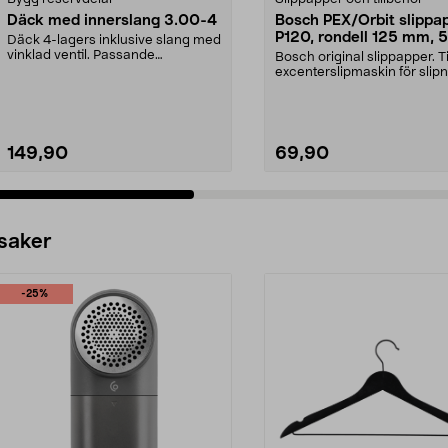
Däck med innerslang 3.00-4
Bosch PEX/Orbit slippa
P120, rondell 125 mm, 5
Däck 4-lagers inklusive slang med
pack
vinklad ventil. Passande
Bosch original slippapper. Ti
luftgummihjul i dimen...
excenterslipmaskin för slipn
trä, färg och...
149,90
69,90
 saker
-25%