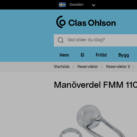
Select
Sweden
market
Hem
El
Fritid
Bygg
Startsida
Reservdelar
Reservdelar 2
Manöverdel FMM 110 