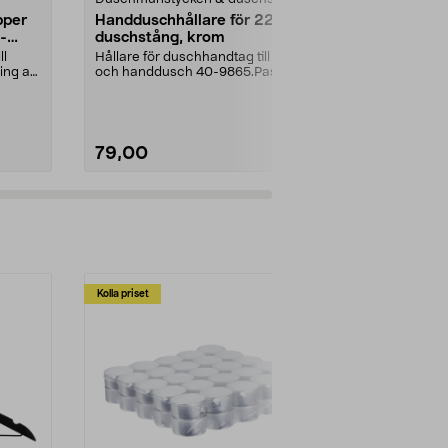
pper
Handduschhållare för 22 mm
Gummifot ti
-
duschstång, krom
pack
ll
Hållare för duschhandtag till tak-
Levereras i se
ing av
och handdusch 40-9865.Passar
storlek, totalt 
22 mm stång och ...
stycken.Innerm
79,00
79,00
Kolla priset
Multibuy