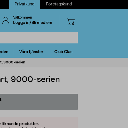
Privatkund
Företagskund
Välkommen
Logga in/Bli medlem
nden
Våra tjänster
Club Clas
rt, 9000-serien
rt, 9000-serien
t
er
liknande produkter.