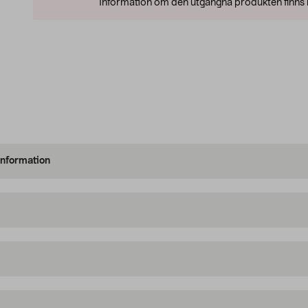
Information om den utgångna produkten finns l
information