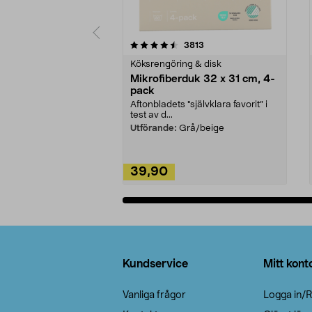
5av 5 stjärnor
4.0av 5 stjärnor
recensioner
3813
Köksrengöring & disk
Mikrofiberduk 32 x 31 cm, 4-
pack
Aftonbladets "självklara favorit” i
test av d...
Utförande:
Grå/beige
39,90
Lägg i varukorg
Sidfot
Kundservice
Mitt kont
Vanliga frågor
Logga in/R