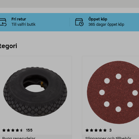
Fri retur
Öppet köp
Till valfri butik
365 dagar öppet köp
tegori
5.0 av 5 stjärnor
recensioner
4.0 av 5 stjärnor
recensioner
155
3
Bygg reservdelar
Slippapper och tillbehör