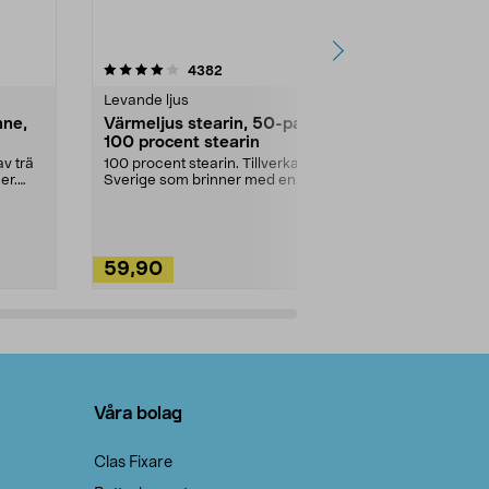
4.5av 5 stjärnor
recensioner
4.5
4382
2
Levande ljus
Rengöringsm
nne,
Värmeljus stearin, 50-pack,
Bikarbonat
100 procent stearin
Ett allsidigt 
städning och 
v trä
100 procent stearin. Tillverkade i
ute. Städa med
er.
Sverige som brinner med en
vacker och sotfri ...
59,90
49,90
Lägg i varukorg
Lägg
Våra bolag
Clas Fixare