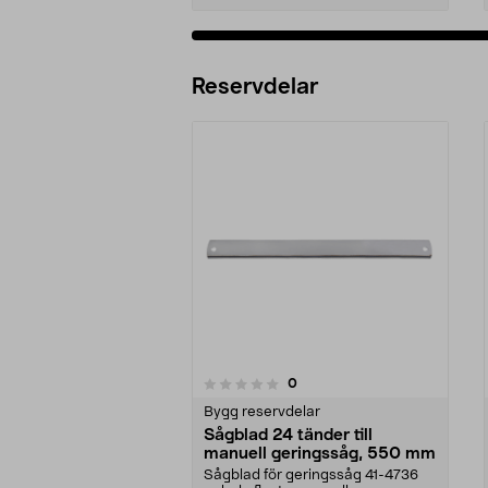
Reservdelar
recensioner
0
0 av 5 stjärnor
0.0 av 5 stjärnor
Bygg reservdelar
Sågblad 24 tänder till
manuell geringssåg, 550 mm
Sågblad för geringssåg 41-4736