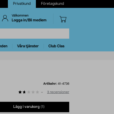
Privatkund
Företagskund
Välkommen
Logga in/Bli medlem
nden
Våra tjänster
Club Clas
Artikelnr:
41-4736
3
recensioner
Lägg i varukorg
(1)