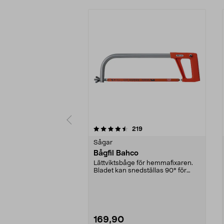
5 av 5 stjärnor
5.0 av 5 stjärnor
recensioner
219
Sågar
Bågfil Bahco
Lättviktsbåge för hemmafixaren.
Bladet kan snedställas 90° för
plankapning.
169,90