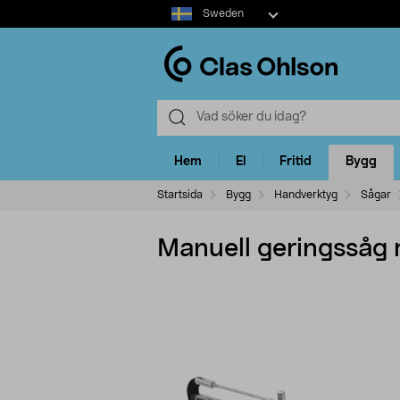
Select
Sweden
market
Hem
El
Fritid
Bygg
Startsida
Bygg
Handverktyg
Sågar
Manuell geringssåg