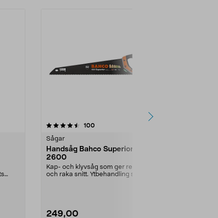
4.5 av 5 stjärnor
recensioner
4.0
100
1
Sågar
Sågar
Handsåg Bahco Superior
Japansåg 
2600
Razorsaw
Kap- och klyvsåg som ger rena
Sågar snabbt,
ts
och raka snitt. Ytbehandling som
snitt. Japans
.
minskar friktione...
dragsåg av my
249,00
349,00