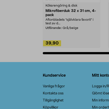
Köksrengöring & disk
Mikrofiberduk 32 x 31 cm, 4-
pack
Aftonbladets "självklara favorit” i
test av d...
Utförande:
Grå/beige
39,90
Lägg i varukorg
Sidfot
Kundservice
Mitt kont
Vanliga frågor
Logga in/R
Kontakta oss
Glömt lös
Tillgänglighet
Min inform
Köpvillkor
Min orderh