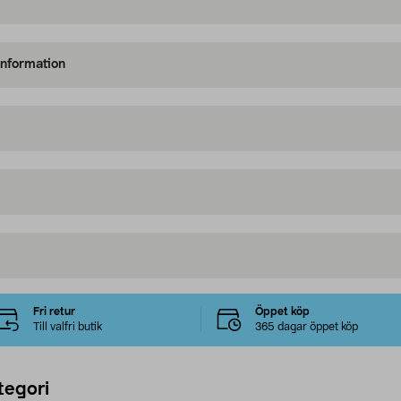
information
Fri retur
Öppet köp
Till valfri butik
365 dagar öppet köp
tegori