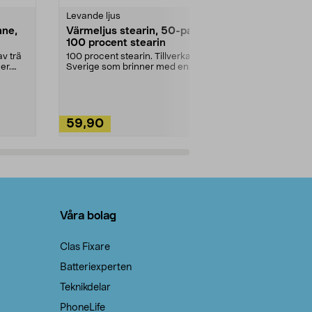
Levande ljus
Rengöringsm
nne,
Värmeljus stearin, 50-pack,
Bikarbonat
100 procent stearin
Ett allsidigt 
städning och 
v trä
100 procent stearin. Tillverkade i
ute. Städa med
er.
Sverige som brinner med en
vacker och sotfri ...
59,90
49,90
Lägg i varukorg
Lägg
Våra bolag
Clas Fixare
Batteriexperten
Teknikdelar
PhoneLife