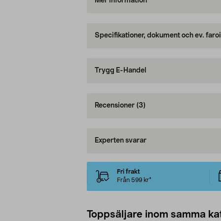
Mer information
Specifikationer, dokument och ev. faro
Trygg E-Handel
Recensioner
(3)
Experten svarar
Fri frakt
Från 599 kr*
Toppsäljare inom samma ka