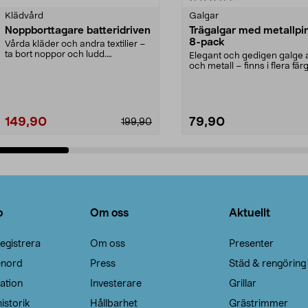
Klädvård
Galgar
Noppborttagare batteridriven
Trägalgar med metallpi
8-pack
Vårda kläder och andra textilier –
ta bort noppor och ludd.
Elegant och gedigen galge a
Noppborttagaren fräs...
och metall – finns i flera färg
Galge med sv...
149,90
79,90
199,90
Lägg i varukorg
Lägg i varukorg
o
Om oss
Aktuellt
egistrera
Om oss
Presenter
enord
Press
Städ & rengöring
ation
Investerare
Grillar
istorik
Hållbarhet
Grästrimmer