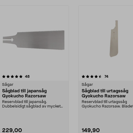
4.5 av 5 stjärnor
recensioner
4.5 av 5 stjärnor
recensioner
48
74
Sågar
Sågar
Sågblad till japansåg
Sågblad till urtagssåg
Gyokucho Razorsaw
Gyokucho Razorsaw
Reservblad till japansåg.
Reservblad till urtagssåg
Dubbelsidigt sågblad av mycket
Gyokucho Razorsaw. Blade
hög kvalitet. Tunt blad...
rundning gör att du kan bör..
229,00
149,90