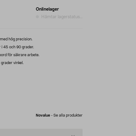
Onlinelager
Hämtar lagerstatus...
 med hög precision.
 i 45 och 90 grader.
ord för säkrare arbete.
grader vinkel.
Novalue
-
Se alla produkter