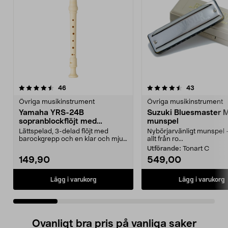
4.5 av 5 stjärnor
recensioner
4.5 av 5 stjärnor
recensione
46
43
Övriga musikinstrument
Övriga musikinstrument
Yamaha YRS-24B
Suzuki Bluesmaster 
sopranblockflöjt med
munspel
barockgrepp
Lättspelad, 3-delad flöjt med
Nybörjarvänligt munspel 
barockgrepp och en klar och mjuk
allt från ro...
ton. Yamaha YRS-2...
Utförande:
Tonart C
149,90
549,00
Lägg i varukorg
Lägg i varukorg
Ovanligt bra pris på vanliga saker