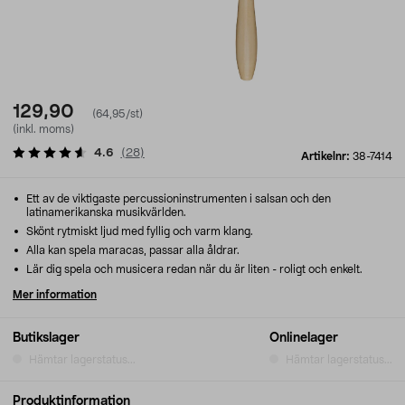
129,90
(64,95/st)
(inkl. moms)
4.6
(
28
)
Artikelnr:
38-7414
Ett av de viktigaste percussioninstrumenten i salsan och den
latinamerikanska musikvärlden.
Skönt rytmiskt ljud med fyllig och varm klang.
Alla kan spela maracas, passar alla åldrar.
Lär dig spela och musicera redan när du är liten - roligt och enkelt.
Mer information
Butikslager
Onlinelager
Hämtar lagerstatus...
Hämtar lagerstatus...
Produktinformation