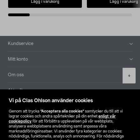
Lägg i varukorg
Lägg i varukorg
Sidfot
Kundservice
Mitt konto
Product
Om oss
+
quantity
Aktuellt
Vi på Clas Ohlson använder cookies
Våra bolag
Genom att trycka
”Acceptera alla cookies”
samtycker du till att vi
lagrar cookies och andra spårtekniker på din enhet
enligt vår
Hitta butik
cookiepolicy
för att förbättra upplevelsen på vår webbplats,
analysera webbplatsens användning samt anpassa våra
marknadsföringsinsatser. Vi använder fyra kategorier av cookies:
nödvändiga, funktionella, analys och annonsering. För nödvändiga
SE
NO
FI