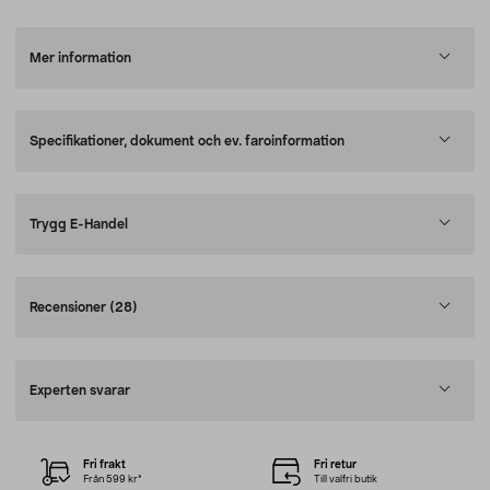
Mer information
Specifikationer, dokument och ev. faroinformation
Trygg E-Handel
Recensioner
(28)
Experten svarar
Fri frakt
Fri retur
Från 599 kr*
Till valfri butik