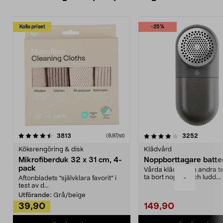
Kolla priset
-25%
4.0av 5 stjärnor
recensioner
4.5av 5 stjärnor
recensio
3813
3252
(9,97/st)
Köksrengöring & disk
Klädvård
Mikrofiberduk 32 x 31 cm, 4-
Noppborttagare batter
pack
Vårda kläder och andra tex
ta bort noppor och ludd.
-
Aftonbladets "självklara favorit” i
Noppborttagaren fräs...
test av d...
Utförande:
Grå/beige
39,90
149,90