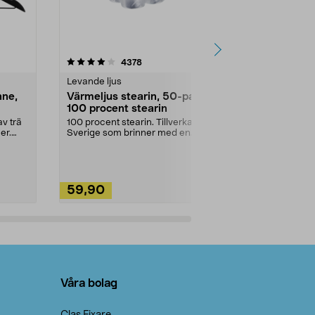
4.5av 5 stjärnor
recensioner
4.5
4378
2
Levande ljus
Rengöringsm
nne,
Värmeljus stearin, 50-pack,
Bikarbonat
100 procent stearin
Ett allsidigt 
städning och 
v trä
100 procent stearin. Tillverkade i
ute. Städa med
er.
Sverige som brinner med en
vacker och sotfri ...
59,90
49,90
Lägg i varukorg
Lägg
Våra bolag
Clas Fixare