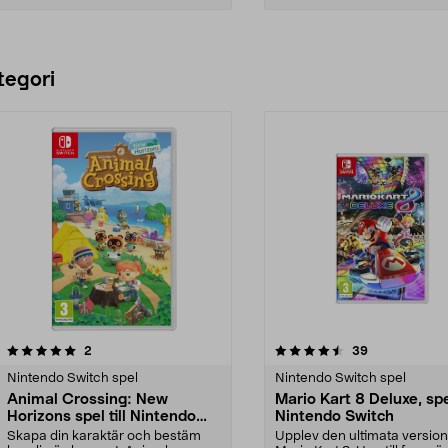
Lägg i varukorg
Lägg i varukorg
tegori
4.5 av 5 stjärnor
recensioner
4.5 av 5 stjärnor
recensioner
2
39
Nintendo Switch spel
Nintendo Switch spel
Animal Crossing: New
Mario Kart 8 Deluxe, spel
Horizons spel till Nintendo
Nintendo Switch
Switch
Skapa din karaktär och bestäm
Upplev den ultimata versio