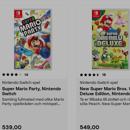
4.5av 5 stjärnor
recensioner
recensioner
14
16
Nintendo Switch spel
Nintendo Switch spel
Super Mario Party, Nintendo
New Super Mario Bros. 
Switch
Deluxe Edition, Nintend
Switch
Samling fullmatad med olika Mario
Ta er tillbaka till slottet och
Party-spelbräden och minispel.
söta Peach. New Super Mar
Super Mario Par...
Bros. U Deluxe...
539,00
549,00