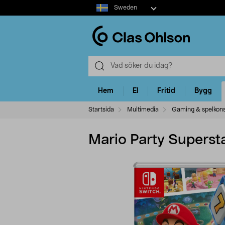
Select
Sweden
market
Hem
El
Fritid
Bygg
Startsida
Multimedia
Gaming & spelkons
Mario Party Superst