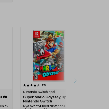
5.0 av 5 stjärnor
recensioner
5.0
26
1
Nintendo Switch spel
Nintendo Swi
 till
Super Mario Odyssey, spel till
Mario Party
Nintendo Switch
Nintendo S
nen av
Nya äventyr med Nintendo Switch
Samling fullm