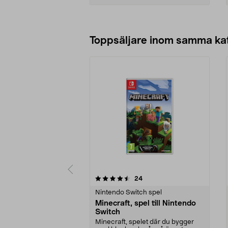
Lägg i varukorg
Toppsäljare inom samma ka
5 av 5 stjärnor
5.0 av 5 stjärnor
recensioner
24
Nintendo Switch spel
Minecraft, spel till Nintendo
Switch
Minecraft, spelet där du bygger