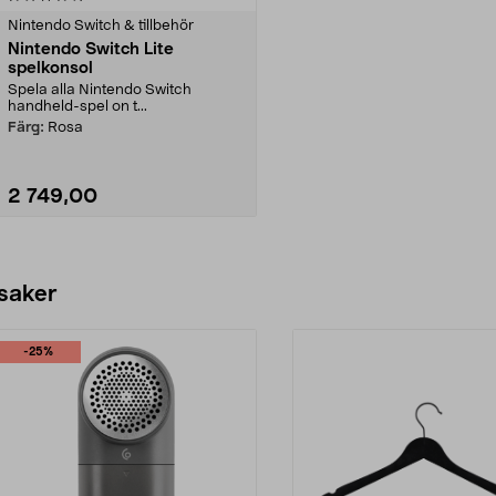
Nintendo Switch & tillbehör
Nintendo Switch Lite
spelkonsol
Spela alla Nintendo Switch
handheld-spel on t...
Färg:
Rosa
2 749,00
Lägg i varukorg
 saker
-25%