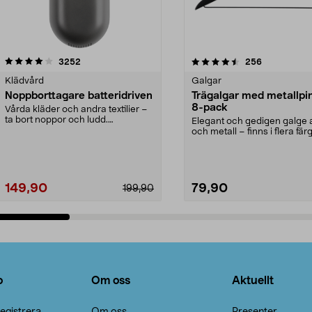
4.5av 5 stjärnor
recensioner
4.0av 5 stjärnor
recensioner
3252
256
Klädvård
Galgar
Noppborttagare batteridriven
Trägalgar med metallpi
8-pack
Vårda kläder och andra textilier –
ta bort noppor och ludd.
Elegant och gedigen galge a
Noppborttagaren fräs...
och metall – finns i flera färg
Galge med sv...
149,90
79,90
199,90
Lägg i varukorg
Lägg i varukorg
o
Om oss
Aktuellt
egistrera
Om oss
Presenter