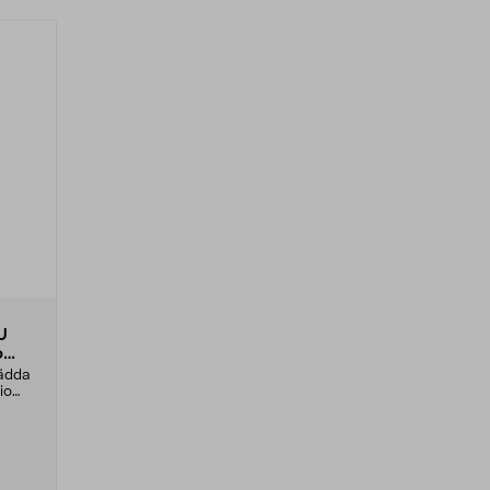
U
o
 rädda
io