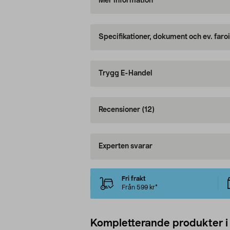
Mer information
Specifikationer, dokument och ev. faro
Trygg E-Handel
Recensioner
(12)
Experten svarar
Fri frakt
Från 599 kr*
Kompletterande produkter i