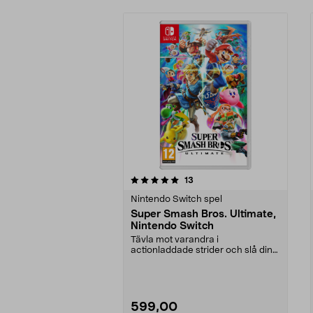
0av 5 stjärnor
4.0av 5 stjärnor
recensioner
13
Nintendo Switch spel
Super Smash Bros. Ultimate,
Nintendo Switch
Tävla mot varandra i
actionladdade strider och slå dina
motståndare av banan. Su...
599,00