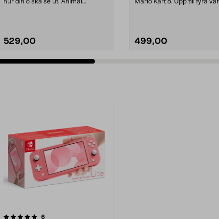
hur din ö ska se ut. Animal
Mario Kart 8. Upp till fyra v
Crossing: New Horizons...
kan spela i ...
529,00
499,00
recensioner
6