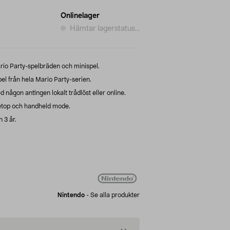
Onlinelager
Hämtar lagerstatus...
rio Party-spelbräden och minispel.
el från hela Mario Party-serien.
 någon antingen lokalt trådlöst eller online.
letop och handheld mode.
 3 år.
Nintendo
-
Se alla produkter