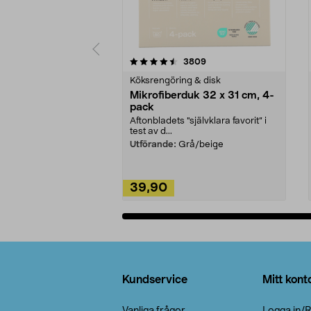
5av 5 stjärnor
4.0av 5 stjärnor
recensioner
3809
Köksrengöring & disk
Mikrofiberduk 32 x 31 cm, 4-
pack
Aftonbladets "självklara favorit” i
test av d...
Utförande:
Grå/beige
39,90
Lägg i varukorg
Sidfot
Kundservice
Mitt kont
Vanliga frågor
Logga in/R