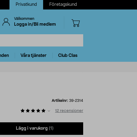
Privatkund
Företagskund
Välkommen
Logga in/Bli medlem
nden
Våra tjänster
Club Clas
Artikelnr:
39-2314
12
recensioner
Lägg i varukorg
(1)