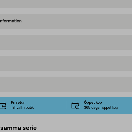
information
Fri retur
Öppet köp
Till valfri butik
365 dagar öppet köp
 samma serie