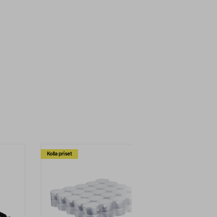
Kolla priset
Multibuy