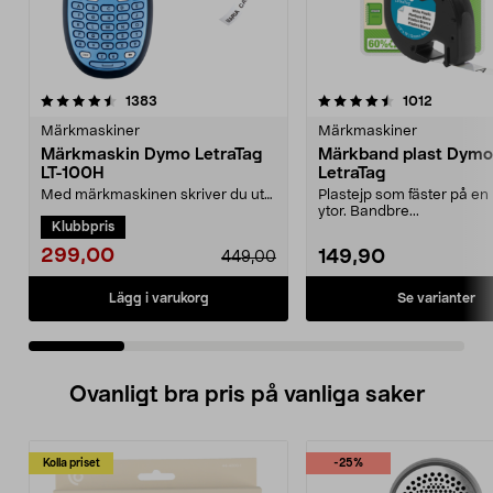
4.5 av 5 stjärnor
recensioner
4.0 av 5 stjärnor
recension
1383
1012
Märkmaskiner
Märkmaskiner
Märkmaskin Dymo LetraTag
Märkband plast Dymo
LT-100H
LetraTag
Med märkmaskinen skriver du ut
Plastejp som fäster på e
egna självhäftande etiketter.
ytor. Bandbre...
Klubbpris
Använd den för att ...
299,00
149,90
449,00
Se varianter
Lägg i varukorg
Ovanligt bra pris på vanliga saker
Kolla priset
-25%