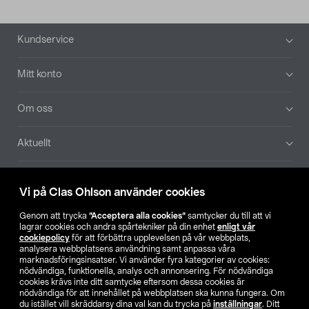
Sidfot
Kundservice
Mitt konto
Om oss
Aktuellt
Våra bolag
Vi på Clas Ohlson använder cookies
Hitta butik
Genom att trycka
”Acceptera alla cookies”
samtycker du till att vi
lagrar cookies och andra spårtekniker på din enhet
enligt vår
cookiepolicy
för att förbättra upplevelsen på vår webbplats,
SE
NO
FI
analysera webbplatsens användning samt anpassa våra
marknadsföringsinsatser. Vi använder fyra kategorier av cookies:
nödvändiga, funktionella, analys och annonsering. För nödvändiga
cookies krävs inte ditt samtycke eftersom dessa cookies är
nödvändiga för att innehållet på webbplatsen ska kunna fungera. Om
du istället vill skräddarsy dina val kan du trycka på
inställningar
. Ditt