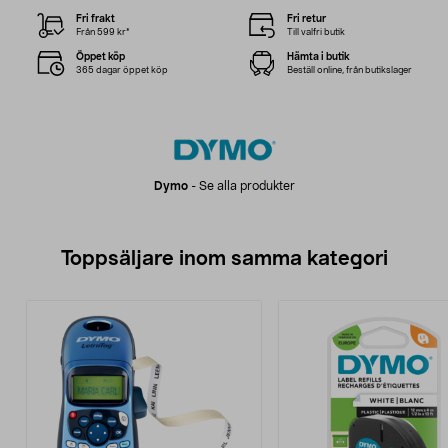
Fri frakt
Fri retur
Från 599 kr*
Till valfri butik
Öppet köp
Hämta i butik
365 dagar öppet köp
Beställ online, från butikslager
Dymo
-
Se alla produkter
Toppsäljare inom samma kategori