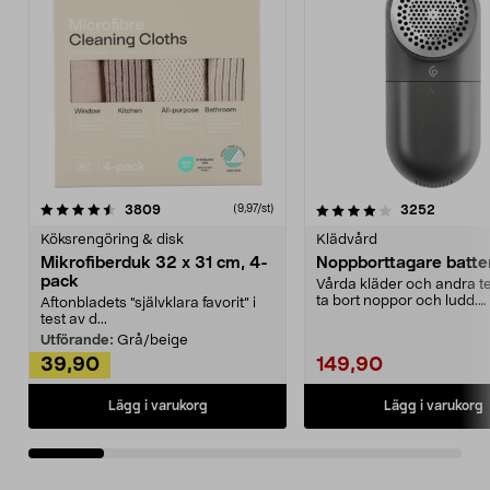
4.0av 5 stjärnor
recensioner
4.5av 5 stjärnor
recensio
3809
3252
(9,97/st)
Köksrengöring & disk
Klädvård
Mikrofiberduk 32 x 31 cm, 4-
Noppborttagare batter
pack
Vårda kläder och andra tex
ta bort noppor och ludd.
Aftonbladets "självklara favorit” i
Noppborttagaren fräs...
test av d...
Utförande:
Grå/beige
39,90
149,90
Lägg i varukorg
Lägg i varukorg