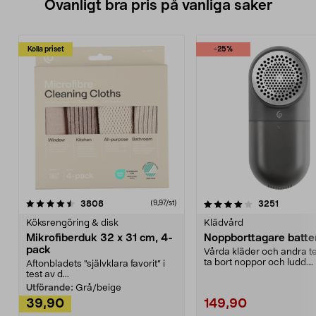
Ovanligt bra pris på vanliga saker
Kolla priset
-25%
4.0av 5 stjärnor
recensioner
4.5av 5 stjärnor
recensio
3808
3251
(9,97/st)
Köksrengöring & disk
Klädvård
Mikrofiberduk 32 x 31 cm, 4-
Noppborttagare batter
pack
Vårda kläder och andra tex
ta bort noppor och ludd.
Aftonbladets "självklara favorit” i
Noppborttagaren fräs...
test av d...
Utförande:
Grå/beige
39,90
149,90