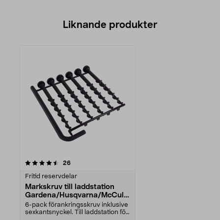
Liknande produkter
recensioner
26
Fritid reservdelar
Markskruv till laddstation
Gardena/Husqvarna/McCullo
ch
6-pack förankringsskruv inklusive
sexkantsnyckel. Till laddstation för
robotgräs...