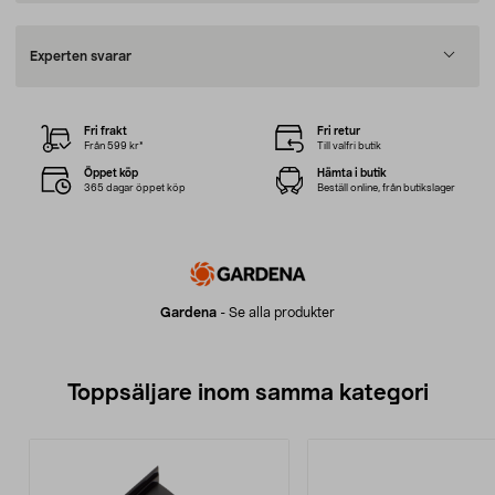
Experten svarar
Fri frakt
Fri retur
Från 599 kr*
Till valfri butik
Öppet köp
Hämta i butik
365 dagar öppet köp
Beställ online, från butikslager
Gardena
-
Se alla produkter
Toppsäljare inom samma kategori