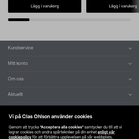
Lägg i varukorg
Lägg i varukorg
Sidfot
Kundservice
Mitt konto
Om oss
Aktuellt
Våra bolag
Vi på Clas Ohlson använder cookies
Hitta butik
Genom att trycka
”Acceptera alla cookies”
samtycker du till att vi
lagrar cookies och andra spårtekniker på din enhet
enligt vår
cookiepolicy
för att förbättra upplevelsen på vår webbplats,