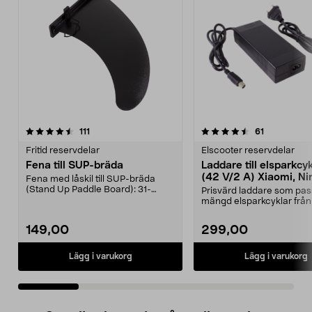
4.5 av 5 stjärnor
recensioner
4.0 av 5 stjärnor
recensioner
111
61
Fritid reservdelar
Elscooter reservdelar
Fena till SUP-bräda
Laddare till elsparkcy
(42 V/2 A) Xiaomi, Ni
Fena med låskil till SUP-bräda
E-Way m.fl.
(Stand Up Paddle Board): 31-
Prisvärd laddare som pas
974331-2059, E11 Pass...
mängd elsparkcyklar från
Ninebot och E-Wa...
149,00
299,00
Lägg i varukorg
Lägg i varukorg