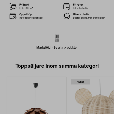
Fri frakt
Fri retur
Från 599 kr*
Till valfri butik
Öppet köp
Hämta i butik
365 dagar öppet köp
Beställ online, från butikslager
Markslöjd
-
Se alla produkter
Toppsäljare inom samma kategori
Nyhet