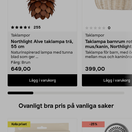
recensioner
4.5 av 5 stjärnor
255
recensioner
0
0.0 av 5 stjärnor
Taklampor
Taklampor
Northlight Alve taklampa trä,
Taklampa barnrum rot
55 cm
mus/kanin, Northlight
Naturinspirerad lampa med tunna
Taklampa för barn, med ör
blad som ger ...
mellan mus och kaninöron
Lampa barnr...
Färg:
Brun
649,00
399,00
Lägg i varukorg
Lägg i varukorg
Ovanligt bra pris på vanliga saker
Kolla priset
-25%