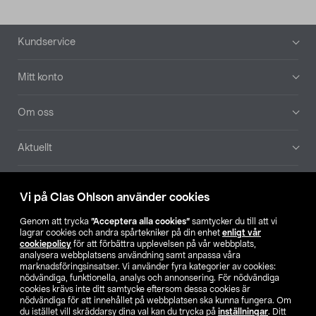
Sidfot
Kundservice
Mitt konto
Om oss
Aktuellt
Våra bolag
Vi på Clas Ohlson använder cookies
Hitta butik
Genom att trycka
”Acceptera alla cookies”
samtycker du till att vi
lagrar cookies och andra spårtekniker på din enhet
enligt vår
cookiepolicy
för att förbättra upplevelsen på vår webbplats,
SE
NO
FI
analysera webbplatsens användning samt anpassa våra
marknadsföringsinsatser. Vi använder fyra kategorier av cookies:
nödvändiga, funktionella, analys och annonsering. För nödvändiga
cookies krävs inte ditt samtycke eftersom dessa cookies är
nödvändiga för att innehållet på webbplatsen ska kunna fungera. Om
du istället vill skräddarsy dina val kan du trycka på
inställningar
. Ditt