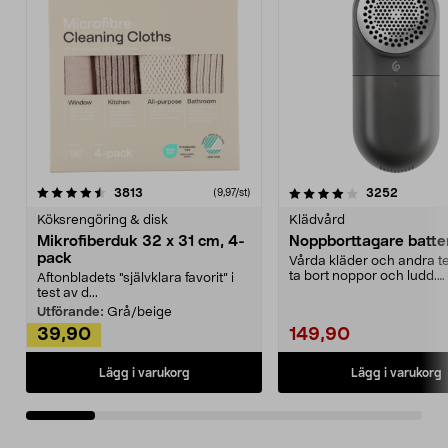
4.0av 5 stjärnor
recensioner
4.5av 5 stjärnor
recensio
3813
3252
(9,97/st)
Köksrengöring & disk
Klädvård
Mikrofiberduk 32 x 31 cm, 4-
Noppborttagare batter
pack
Vårda kläder och andra tex
ta bort noppor och ludd.
Aftonbladets "självklara favorit” i
Noppborttagaren fräs...
test av d...
Utförande:
Grå/beige
39,90
149,90
Lägg i varukorg
Lägg i varukorg