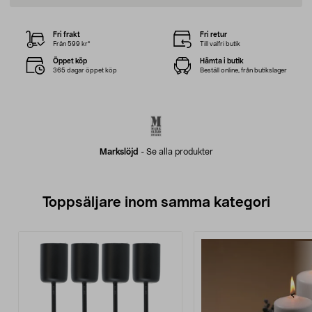
Fri frakt
Fri retur
Från 599 kr*
Till valfri butik
Öppet köp
Hämta i butik
365 dagar öppet köp
Beställ online, från butikslager
Markslöjd
-
Se alla produkter
Toppsäljare inom samma kategori