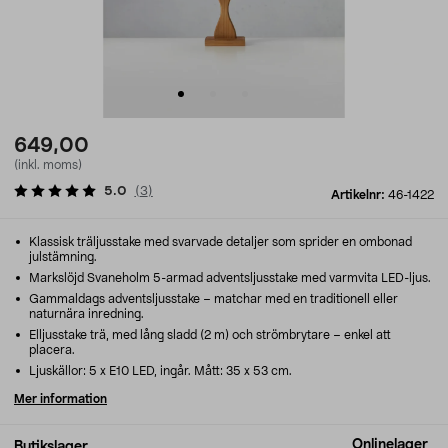
649,00
(inkl. moms)
5.0
(
3
)
Artikelnr:
46-1422
Klassisk träljusstake med svarvade detaljer som sprider en ombonad
julstämning.
Markslöjd Svaneholm 5-armad adventsljusstake med varmvita LED-ljus.
Gammaldags adventsljusstake – matchar med en traditionell eller
naturnära inredning.
Elljusstake trä, med lång sladd (2 m) och strömbrytare – enkel att
placera.
Ljuskällor: 5 x E10 LED, ingår. Mått: 35 x 53 cm.
Mer information
Onlinelager
Butikslager