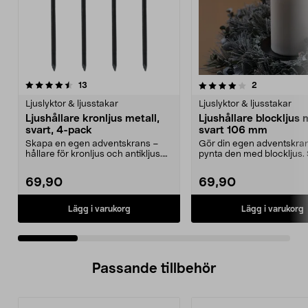
4.0 av 5 stjärnor
recensioner
4.5 av 5 stjärnor
recensioner
13
2
Ljuslyktor & ljusstakar
Ljuslyktor & ljusstakar
Ljushållare kronljus metall,
Ljushållare blockljus 
svart, 4-pack
svart 106 mm
Skapa en egen adventskrans –
Gör din egen adventskra
hållare för kronljus och antikljus.
pynta den med blockljus. 
Ljushållare kro...
ljushållare för bl...
69,90
69,90
Lägg i varukorg
Lägg i varukorg
Passande tillbehör