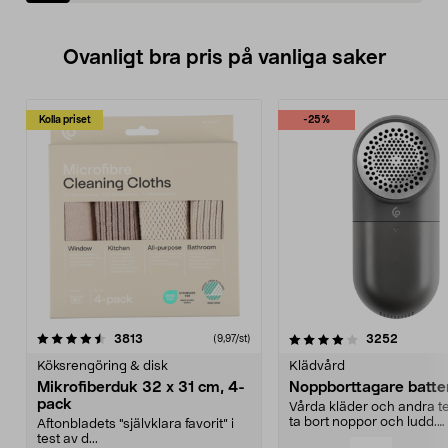
Ovanligt bra pris på vanliga saker
Kolla priset
-25%
4.0av 5 stjärnor
recensioner
4.5av 5 stjärnor
recensio
3813
3252
(9,97/st)
Köksrengöring & disk
Klädvård
Mikrofiberduk 32 x 31 cm, 4-
Noppborttagare batter
pack
Vårda kläder och andra tex
ta bort noppor och ludd.
Aftonbladets "självklara favorit” i
Noppborttagaren fräs...
test av d...