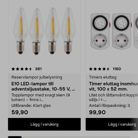
4.5av 5 stjärnor
recensioner
4.5av 5 stjärnor
recension
361
1160
Reservlampor julbelysning
Timers eluttag
E10 LED-lampor till
Timer eluttag inomhu
adventsljusstake, 10-55 V, 4-
vit, 100 x 52 mm.
pack
Topplampor med svagt sken (9
Litet och lättanvänt koppl
lumen) – finns i...
säljs i 1-...
Utförande:
Klart glas
Antal i förpackning:
3
59,90
99,90
Lägg i varukorg
Lägg i varukorg