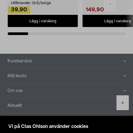
Utförande:
Grå/beige
-
39,90
149,90
Lägg i varukorg
Lägg i varukorg
Sidfot
Kundservice
Mitt konto
Om oss
Product
+
Aktuellt
quantity
Våra bolag
Vi på Clas Ohlson använder cookies