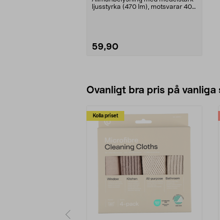
ljusstyrka (470 lm), motsvarar 40
W glödlampa. Va...
59,90
Lägg i varukorg
Ovanligt bra pris på vanliga
Kolla priset