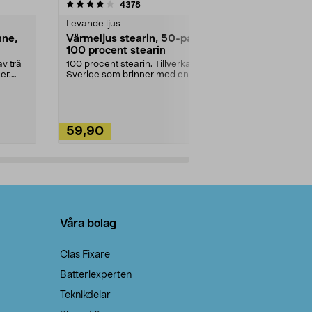
4.5av 5 stjärnor
recensioner
4.5
4378
2
Levande ljus
Rengöringsm
nne,
Värmeljus stearin, 50-pack,
Bikarbonat
100 procent stearin
Ett allsidigt 
städning och 
v trä
100 procent stearin. Tillverkade i
ute. Städa med
er.
Sverige som brinner med en
vacker och sotfri ...
59,90
49,90
Lägg i varukorg
Lägg
Våra bolag
Clas Fixare
Batteriexperten
Teknikdelar