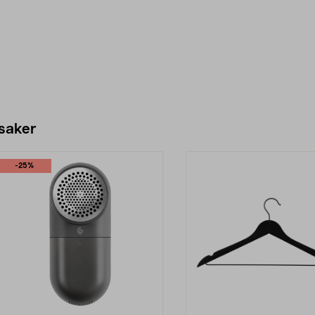
 saker
-25%