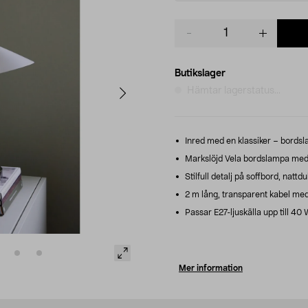
Product
quantity
Butikslager
Hämtar lagerstatus...
Inred med en klassiker – bords
Markslöjd Vela bordslampa med 
Stilfull detalj på soffbord, nattdu
2 m lång, transparent kabel med
Passar E27-ljuskälla upp till 40 W
Mer information