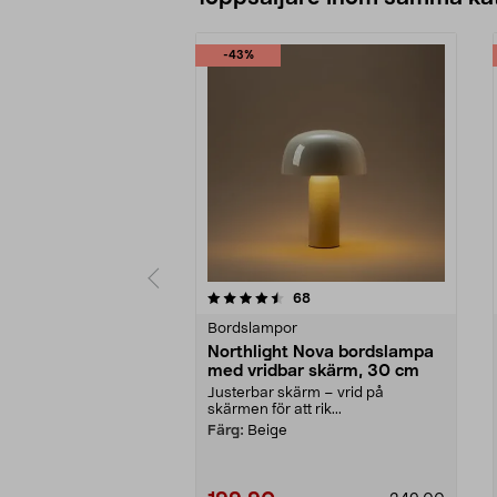
-43%
5 av 5 stjärnor
4.5 av 5 stjärnor
recensioner
68
Bordslampor
Northlight Nova bordslampa
med vridbar skärm, 30 cm
Justerbar skärm – vrid på
skärmen för att rik...
Färg:
Beige