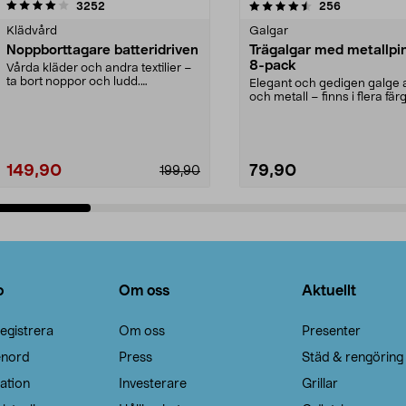
4.5av 5 stjärnor
recensioner
4.0av 5 stjärnor
recensioner
3252
256
Klädvård
Galgar
Noppborttagare batteridriven
Trägalgar med metallpi
8-pack
Vårda kläder och andra textilier –
ta bort noppor och ludd.
Elegant och gedigen galge a
Noppborttagaren fräs...
och metall – finns i flera färg
Galge med sv...
149,90
79,90
199,90
Lägg i varukorg
Lägg i varukorg
o
Om oss
Aktuellt
egistrera
Om oss
Presenter
enord
Press
Städ & rengöring
ation
Investerare
Grillar