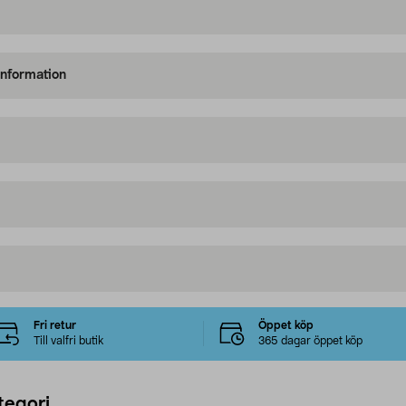
information
Fri retur
Öppet köp
Till valfri butik
365 dagar öppet köp
tegori