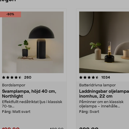
-60%
4.5 av 5 stjärnor
recensioner
4.0 av 5 stjärnor
recensione
260
1034
Bordslampor
Batteridrivna lampor
Svamplampa, höjd 40 cm,
Laddningsbar oljelampa
Northlight
inomhus, 22 cm
Effektfullt nedåtriktat ljus i klassisk
Påminner om en klassisk
70-ta...
oljelampa – innehålle...
Färg:
Matt svart
Färg:
Svart