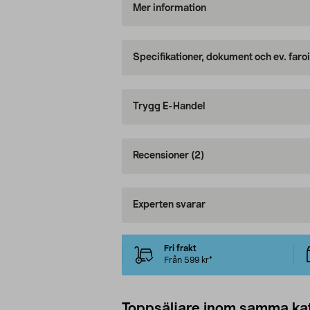
Mer information
Specifikationer, dokument och ev. faro
Trygg E-Handel
Recensioner
(2)
Experten svarar
Fri frakt
Från 599 kr*
Toppsäljare inom samma ka