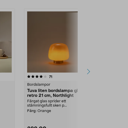
-60%
r
4.5 av 5 stjärnor
recensioner
4.5
71
Bordslampor
Bordslampor
Tuva liten bordslampa glas
Svamplampa
retro 21 cm, Northlight
Northlight
Färgat glas sprider ett
Effektfullt ned
stämningsfullt sken p...
70-ta...
Färg:
Orange
Färg:
Matt vit