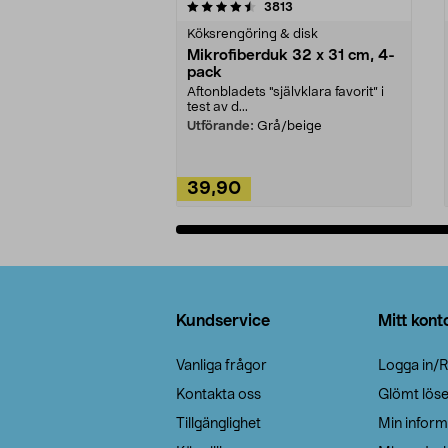
5av 5 stjärnor
4.0av 5 stjärnor
recensioner
3813
Köksrengöring & disk
Mikrofiberduk 32 x 31 cm, 4-
pack
Aftonbladets "självklara favorit” i
test av d...
Utförande:
Grå/beige
39,90
Lägg i varukorg
Sidfot
Kundservice
Mitt kont
Vanliga frågor
Logga in/R
Kontakta oss
Glömt lös
Tillgänglighet
Min inform