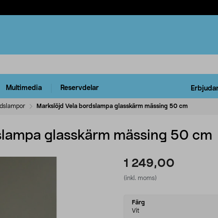
Multimedia
Reservdelar
Erbjuda
dslampor
Markslöjd Vela bordslampa glasskärm mässing 50 cm
dslampa glasskärm mässing 50 cm
1 249,00
(inkl. moms)
Select
Färg
variant
Vit