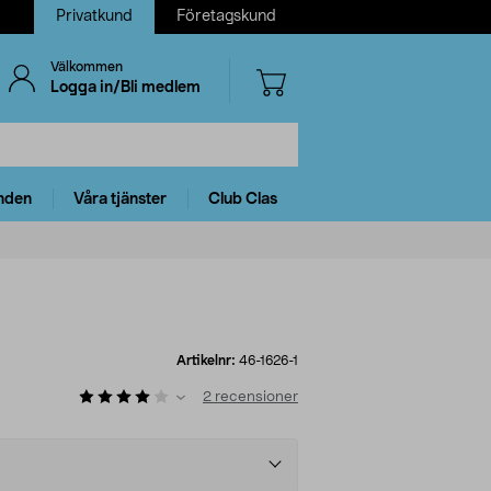
Privatkund
Företagskund
Välkommen
Logga in/Bli medlem
nden
Våra tjänster
Club Clas
Artikelnr:
46-1626-1
2
recensioner