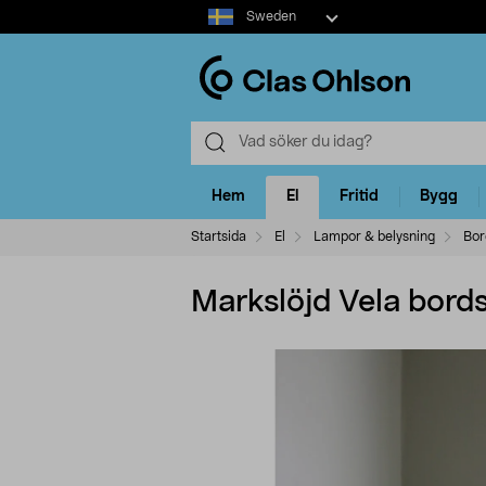
Select
Sweden
market
Hem
El
Fritid
Bygg
Startsida
El
Lampor & belysning
Bor
Markslöjd Vela bor