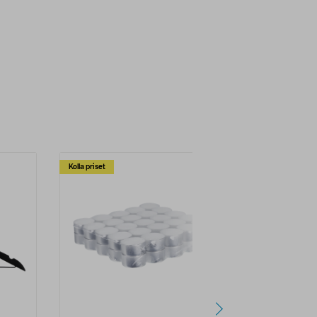
Kolla priset
Multibuy