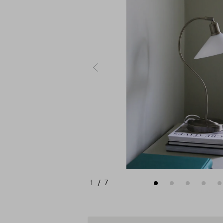
1
/
7