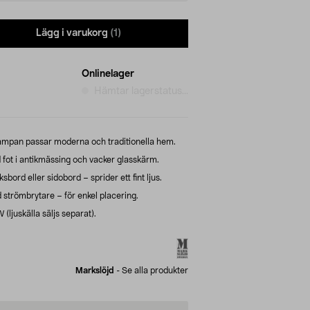
Lägg i varukorg
(1)
Onlinelager
Hämtar lagerstatus...
lampan passar moderna och traditionella hem.
fot i antikmässing och vacker glasskärm.
ksbord eller sidobord – sprider ett fint ljus.
 strömbrytare – för enkel placering.
 (ljuskälla säljs separat).
Markslöjd
-
Se alla produkter