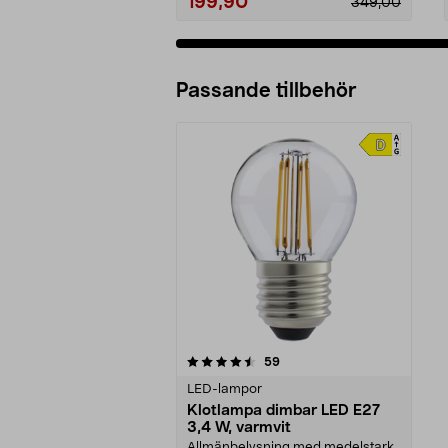
199,90
349,00
Passande tillbehör
5av 5 stjärnor
recensioner
59
LED-lampor
Klotlampa dimbar LED E27
3,4 W, varmvit
Allmänbelysning med medelstark