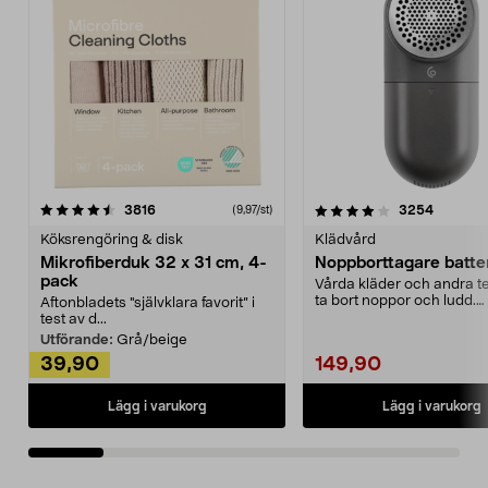
4.0av 5 stjärnor
recensioner
4.5av 5 stjärnor
recensio
3816
3254
(9,97/st)
Köksrengöring & disk
Klädvård
Mikrofiberduk 32 x 31 cm, 4-
Noppborttagare batter
pack
Vårda kläder och andra tex
ta bort noppor och ludd.
Aftonbladets "självklara favorit” i
Noppborttagaren fräs...
test av d...
Utförande:
Grå/beige
39,90
149,90
Lägg i varukorg
Lägg i varukorg