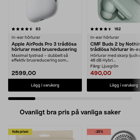
4.5 av 5 stjärnor
recensioner
4.5 av 5 stjärnor
recensione
83
162
In-ear hörlurar
In-ear hörlurar
Apple AirPods Pro 3 trådlösa
CMF Buds 2 by Nothi
hörlurar med brusreducering
trådlösa hörlurar in-e
Maximal tystnad – dubbelt så
Hörlurar med skarp ljudkv
effektiv brusreducering som
48 dB Hybri...
föregångaren. Apple Air...
Färg:
Ljusgrön
2599,00
490,00
Lägg i varukorg
Lägg i varukorg
Ovanligt bra pris på vanliga saker
Kolla priset
-25%