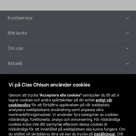
Sidfot
Kundservice
Mitt konto
Om oss
Aktuellt
Våra bolag
Vi på Clas Ohlson använder cookies
Hitta butik
Genom att trycka
”Acceptera alla cookies”
samtycker du till att vi
lagrar cookies och andra spårtekniker på din enhet
enligt vår
cookiepolicy
för att förbättra upplevelsen på vår webbplats,
SE
NO
FI
analysera webbplatsens användning samt anpassa våra
marknadsföringsinsatser. Vi använder fyra kategorier av cookies:
nödvändiga, funktionella, analys och annonsering. För nödvändiga
cookies krävs inte ditt samtycke eftersom dessa cookies är
nödvändiga för att innehållet på webbplatsen ska kunna fungera. Om
du istället vill skräddarsy dina val kan du trycka på
inställningar
. Ditt