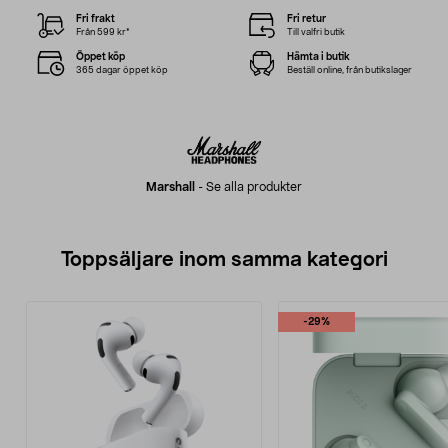
Fri frakt
Fri retur
Från 599 kr*
Till valfri butik
Öppet köp
Hämta i butik
365 dagar öppet köp
Beställ online, från butikslager
Marshall
-
Se alla produkter
Toppsäljare inom samma kategori
-29%