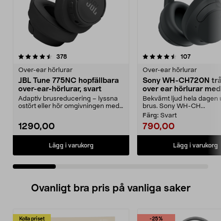
4.5 av 5 stjärnor
recensioner
4.0 av 5 stjärnor
recensione
378
107
Over-ear hörlurar
Over-ear hörlurar
JBL Tune 775NC hopfällbara
Sony WH-CH720N trå
over-ear-hörlurar, svart
over ear hörlurar med
brusreducering
Adaptiv brusreducering – lyssna
Bekvämt ljud hela dagen 
ostört eller hör omgivningen med
brus. Sony WH-CH...
Smart Ambient. ...
Färg:
Svart
1290,00
790,00
Lägg i varukorg
Lägg i varukorg
Ovanligt bra pris på vanliga saker
Kolla priset
-25%