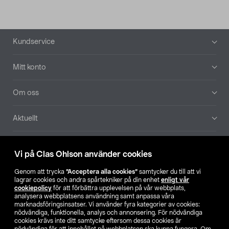
Sidfot
Kundservice
Mitt konto
Om oss
Aktuellt
Våra bolag
Vi på Clas Ohlson använder cookies
Hitta butik
Genom att trycka
”Acceptera alla cookies”
samtycker du till att vi
lagrar cookies och andra spårtekniker på din enhet
enligt vår
cookiepolicy
för att förbättra upplevelsen på vår webbplats,
SE
NO
FI
analysera webbplatsens användning samt anpassa våra
marknadsföringsinsatser. Vi använder fyra kategorier av cookies:
nödvändiga, funktionella, analys och annonsering. För nödvändiga
cookies krävs inte ditt samtycke eftersom dessa cookies är