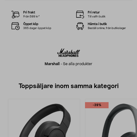
Fri frakt
Fri retur
Från 599 kr*
Till valfri butik
Öppet köp
Hämta i butik
365 dagar öppet köp
Beställ online, från butikslager
Marshall
-
Se alla produkter
Toppsäljare inom samma kategori
-39%