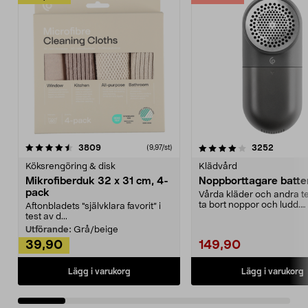
4.0av 5 stjärnor
recensioner
4.5av 5 stjärnor
recensio
3809
3252
(9,97/st)
Köksrengöring & disk
Klädvård
Mikrofiberduk 32 x 31 cm, 4-
Noppborttagare batter
pack
Vårda kläder och andra tex
ta bort noppor och ludd.
Aftonbladets "självklara favorit” i
Noppborttagaren fräs...
test av d...
Utförande:
Grå/beige
39,90
149,90
Lägg i varukorg
Lägg i varukorg