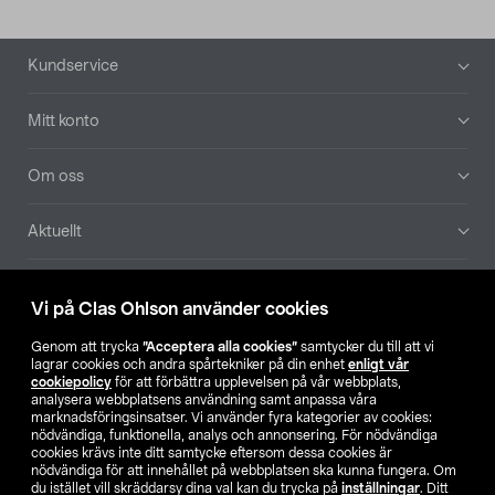
Sidfot
Kundservice
Mitt konto
Om oss
Aktuellt
Våra bolag
Vi på Clas Ohlson använder cookies
Hitta butik
Genom att trycka
”Acceptera alla cookies”
samtycker du till att vi
lagrar cookies och andra spårtekniker på din enhet
enligt vår
cookiepolicy
för att förbättra upplevelsen på vår webbplats,
SE
NO
FI
analysera webbplatsens användning samt anpassa våra
marknadsföringsinsatser. Vi använder fyra kategorier av cookies:
nödvändiga, funktionella, analys och annonsering. För nödvändiga
cookies krävs inte ditt samtycke eftersom dessa cookies är
nödvändiga för att innehållet på webbplatsen ska kunna fungera. Om
du istället vill skräddarsy dina val kan du trycka på
inställningar
. Ditt