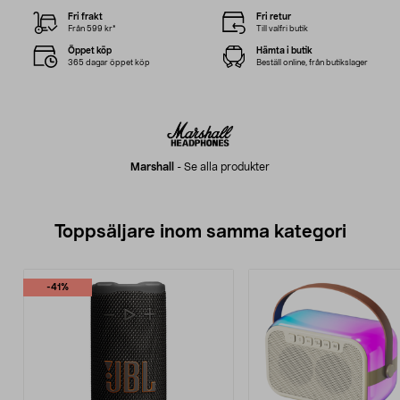
Fri frakt
Fri retur
Från 599 kr*
Till valfri butik
Öppet köp
Hämta i butik
365 dagar öppet köp
Beställ online, från butikslager
Marshall
-
Se alla produkter
Toppsäljare inom samma kategori
-41%