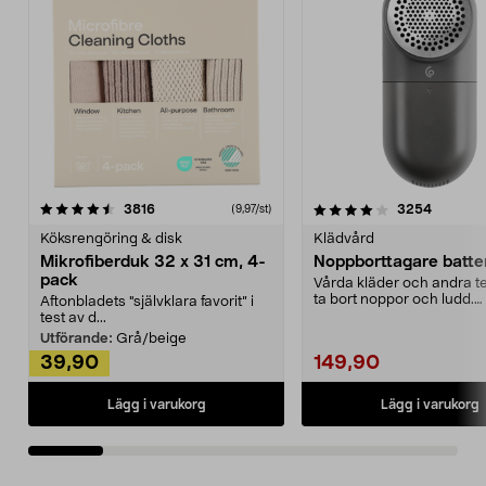
4.0av 5 stjärnor
recensioner
4.5av 5 stjärnor
recensio
3816
3254
(9,97/st)
Köksrengöring & disk
Klädvård
Mikrofiberduk 32 x 31 cm, 4-
Noppborttagare batter
pack
Vårda kläder och andra tex
ta bort noppor och ludd.
Aftonbladets "självklara favorit” i
Noppborttagaren fräs...
test av d...
Utförande:
Grå/beige
39,90
149,90
Lägg i varukorg
Lägg i varukorg