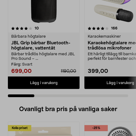
4.0 av 5 stjärnor
recensioner
4.0 av 5 stjärnor
recensione
10
166
Bärbara högtalare
Karaokemaskiner
JBL Grip bärbar Bluetooth-
Karaokehögtalare me
högtalare, vattentät
trådlösa mikrofoner
Bärbar trådlös högtalare med JBL
Ett härligt tillägg till barn
Pro Sound – ...
perfekt för barnfester och
familjekvällar. ...
Färg:
Svart
699,00
399,00
1190,00
Lägg i varukorg
Lägg i varukorg
Ovanligt bra pris på vanliga saker
Kolla priset
-25%