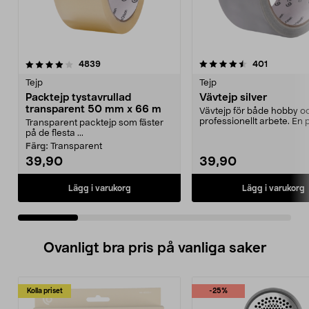
4.5 av 5 stjärnor
recensioner
3.5 av 5 stjärnor
recension
4839
401
Tejp
Tejp
Packtejp tystavrullad
Vävtejp silver
transparent 50 mm x 66 m
Vävtejp för både hobby o
professionellt arbete. En 
Transparent packtejp som fäster
tejp som fixar det...
på de flesta ...
Färg:
Transparent
39,90
39,90
Lägg i varukorg
Lägg i varukorg
Ovanligt bra pris på vanliga saker
Kolla priset
-25%