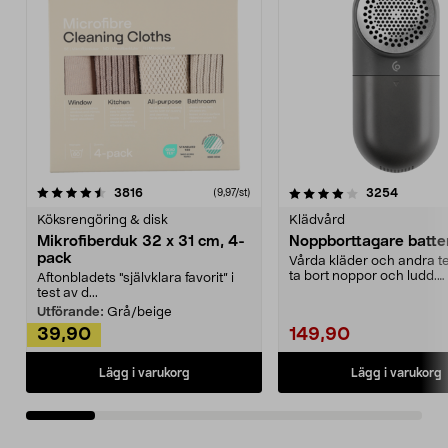
4.0av 5 stjärnor
recensioner
4.5av 5 stjärnor
recensio
3816
3254
(9,97/st)
Köksrengöring & disk
Klädvård
Mikrofiberduk 32 x 31 cm, 4-
Noppborttagare batter
pack
Vårda kläder och andra tex
ta bort noppor och ludd.
Aftonbladets "självklara favorit” i
Noppborttagaren fräs...
test av d...
Utförande:
Grå/beige
39,90
149,90
Lägg i varukorg
Lägg i varukorg