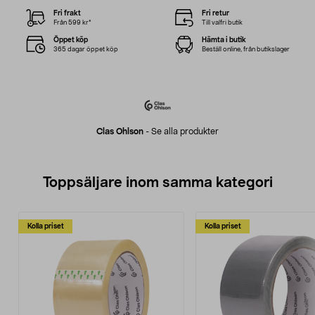
Fri frakt
Fri retur
Från 599 kr*
Till valfri butik
Öppet köp
Hämta i butik
365 dagar öppet köp
Beställ online, från butikslager
Clas Ohlson
-
Se alla produkter
Toppsäljare inom samma kategori
Kolla priset
Kolla priset