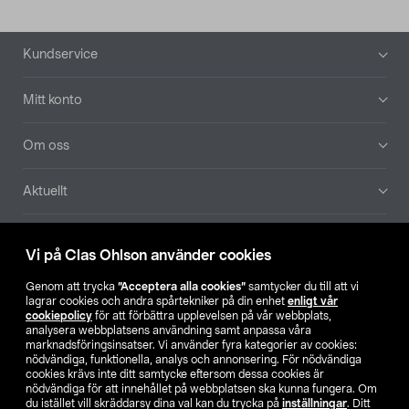
Sidfot
Kundservice
Mitt konto
Om oss
Aktuellt
Våra bolag
Vi på Clas Ohlson använder cookies
Hitta butik
Genom att trycka
”Acceptera alla cookies”
samtycker du till att vi
lagrar cookies och andra spårtekniker på din enhet
enligt vår
cookiepolicy
för att förbättra upplevelsen på vår webbplats,
SE
NO
FI
analysera webbplatsens användning samt anpassa våra
marknadsföringsinsatser. Vi använder fyra kategorier av cookies:
nödvändiga, funktionella, analys och annonsering. För nödvändiga
cookies krävs inte ditt samtycke eftersom dessa cookies är
nödvändiga för att innehållet på webbplatsen ska kunna fungera. Om
du istället vill skräddarsy dina val kan du trycka på
inställningar
. Ditt