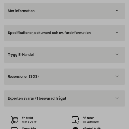
Mer information
Specifikationer, dokument och ev. faroinformation
Trygg E-Handel
Recensioner
(303)
Experten svarar
(1 besvarad fråga)
Fri frakt
Fri retur
Från 599 kr*
Till valfri butik
Öppet köp
Hämta i butik