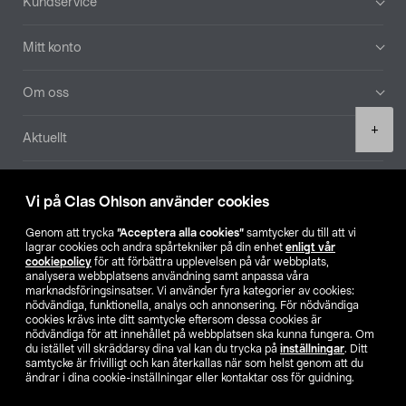
Kundservice
Mitt konto
Om oss
Product
+
Aktuellt
quantity
Våra bolag
Vi på Clas Ohlson använder cookies
Hitta butik
Genom att trycka
”Acceptera alla cookies”
samtycker du till att vi
lagrar cookies och andra spårtekniker på din enhet
enligt vår
cookiepolicy
för att förbättra upplevelsen på vår webbplats,
SE
NO
FI
analysera webbplatsens användning samt anpassa våra
marknadsföringsinsatser. Vi använder fyra kategorier av cookies:
nödvändiga, funktionella, analys och annonsering. För nödvändiga
cookies krävs inte ditt samtycke eftersom dessa cookies är
nödvändiga för att innehållet på webbplatsen ska kunna fungera. Om
du istället vill skräddarsy dina val kan du trycka på
inställningar
. Ditt
samtycke är frivilligt och kan återkallas när som helst genom att du
ändrar i dina cookie-inställningar eller kontaktar oss för guidning.
Köpvillkor
Privacy statement
Klubbvillkor
För företag