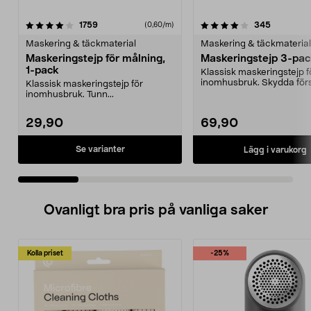
4.0 av 5 stjärnor
recensioner
4.5 av 5 stjärnor
recension
1759
345
(0,60/m)
Maskering & täckmaterial
Maskering & täckmaterial
Maskeringstejp för målning,
Maskeringstejp 3-pa
1-pack
Klassisk maskeringstejp f
inomhusbruk. Skydda för
Klassisk maskeringstejp för
måla sen – se till att...
inomhusbruk. Tunn...
29,90
69,90
Se varianter
Lägg i varukorg
Ovanligt bra pris på vanliga saker
Kolla priset
-25%