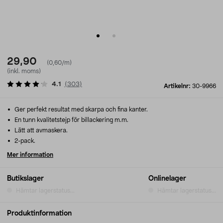
29,90
(0,60/m)
(inkl. moms)
4.1
(
303
)
Artikelnr:
30-9966
Ger perfekt resultat med skarpa och fina kanter.
En tunn kvalitetstejp för billackering m.m.
Lätt att avmaskera.
2-pack.
Mer information
Butikslager
Onlinelager
Hämtar lagerstatus...
Hämtar lagerstatus...
Produktinformation