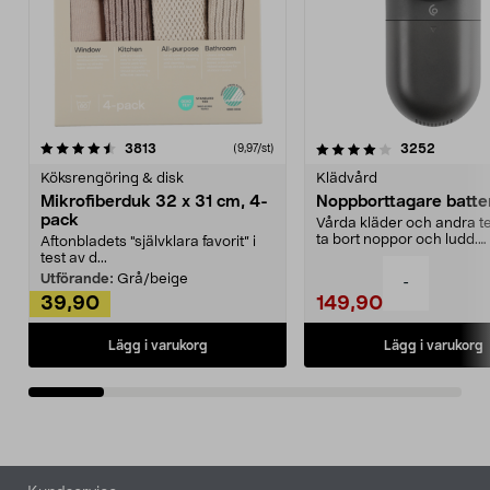
4.0av 5 stjärnor
recensioner
4.5av 5 stjärnor
recensio
3813
3252
(9,97/st)
Köksrengöring & disk
Klädvård
Mikrofiberduk 32 x 31 cm, 4-
Noppborttagare batter
pack
Vårda kläder och andra tex
ta bort noppor och ludd.
Aftonbladets "självklara favorit” i
Noppborttagaren fräs...
test av d...
Utförande:
Grå/beige
-
39,90
149,90
Lägg i varukorg
Lägg i varukorg
Sidfot