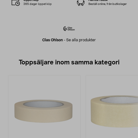
365 dagar öppet köp
Beställ online, från butikslager
Clas Ohlson
-
Se alla produkter
Toppsäljare inom samma kategori