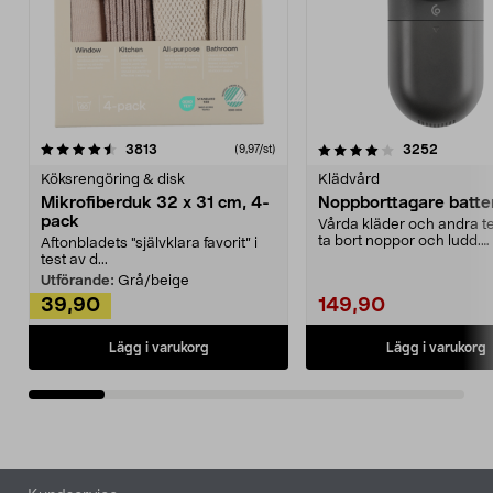
4.0av 5 stjärnor
recensioner
4.5av 5 stjärnor
recensio
3813
3252
(9,97/st)
Köksrengöring & disk
Klädvård
Mikrofiberduk 32 x 31 cm, 4-
Noppborttagare batter
pack
Vårda kläder och andra tex
ta bort noppor och ludd.
Aftonbladets "självklara favorit” i
Noppborttagaren fräs...
test av d...
Utförande:
Grå/beige
39,90
149,90
Lägg i varukorg
Lägg i varukorg
Sidfot