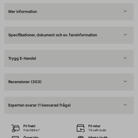
Mer information
Specifikationer, dokument och ev. faroinformation
Trygg E-Handel
Recensioner
(303)
Experten svarar
(1 besvarad fråga)
Fri frakt
Fri retur
Från 599 kr*
Till valfri butik
Öppet köp
Hämta i butik