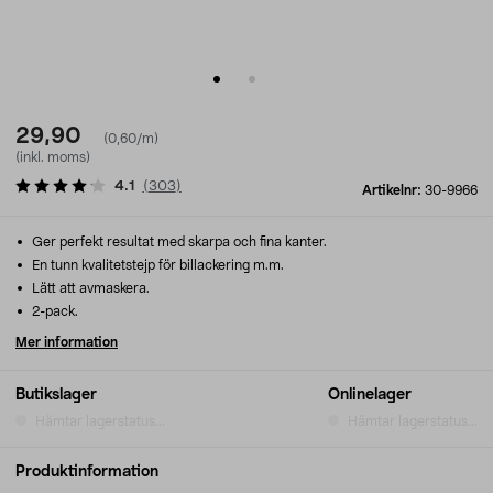
29,90
(0,60/m)
(inkl. moms)
4.1
(
303
)
Artikelnr:
30-9966
Ger perfekt resultat med skarpa och fina kanter.
En tunn kvalitetstejp för billackering m.m.
Lätt att avmaskera.
2-pack.
Mer information
Butikslager
Onlinelager
Hämtar lagerstatus...
Hämtar lagerstatus...
Produktinformation