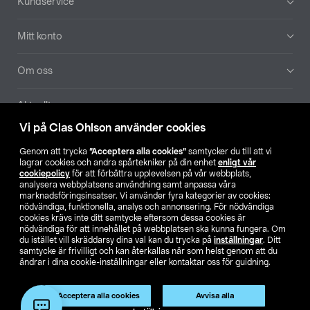
Kundservice
Mitt konto
Om oss
Aktuellt
Vi på Clas Ohlson använder cookies
Våra bolag
Genom att trycka
”Acceptera alla cookies”
samtycker du till att vi
lagrar cookies och andra spårtekniker på din enhet
enligt vår
Hitta butik
cookiepolicy
för att förbättra upplevelsen på vår webbplats,
analysera webbplatsens användning samt anpassa våra
marknadsföringsinsatser. Vi använder fyra kategorier av cookies:
nödvändiga, funktionella, analys och annonsering. För nödvändiga
SE
NO
FI
cookies krävs inte ditt samtycke eftersom dessa cookies är
nödvändiga för att innehållet på webbplatsen ska kunna fungera. Om
du istället vill skräddarsy dina val kan du trycka på
inställningar
. Ditt
samtycke är frivilligt och kan återkallas när som helst genom att du
ändrar i dina cookie-inställningar eller kontaktar oss för guidning.
Acceptera alla cookies
Avvisa alla
Köpvillkor
Privacy statement
Klubbvillkor
För företag