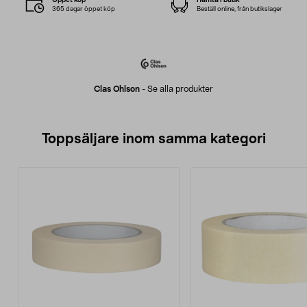
365 dagar öppet köp
Beställ online, från butikslager
Clas Ohlson
-
Se alla produkter
Toppsäljare inom samma kategori