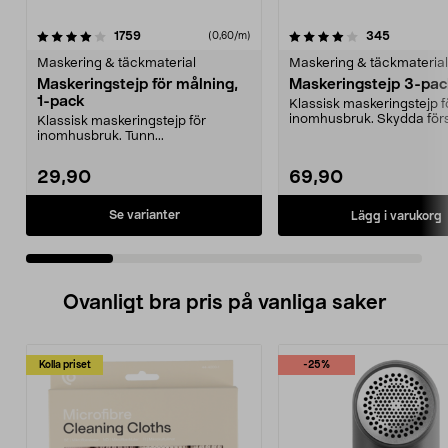
4.0 av 5 stjärnor
recensioner
4.0 av 5 stjärnor
recension
1759
345
(0,60/m)
Maskering & täckmaterial
Maskering & täckmaterial
Maskeringstejp för målning,
Maskeringstejp 3-pa
1-pack
Klassisk maskeringstejp f
inomhusbruk. Skydda för
Klassisk maskeringstejp för
måla sen – se till att...
inomhusbruk. Tunn...
29,90
69,90
Se varianter
Lägg i varukorg
Ovanligt bra pris på vanliga saker
Kolla priset
-25%